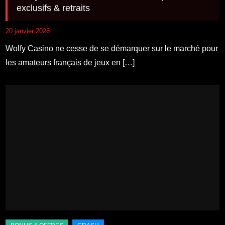
exclusifs & retraits
20 janvier 2026
Wolfy Casino ne cesse de se démarquer sur le marché pour
les amateurs français de jeux en […]