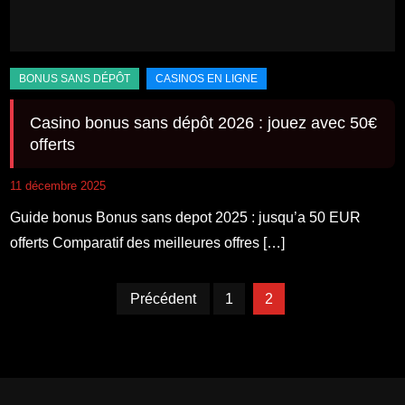
Casino bonus sans dépôt 2026 : jouez avec 50€
offerts
11 décembre 2025
Guide bonus Bonus sans depot 2025 : jusqu’a 50 EUR
offerts Comparatif des meilleures offres […]
Pagination
Précédent
1
2
des
publications