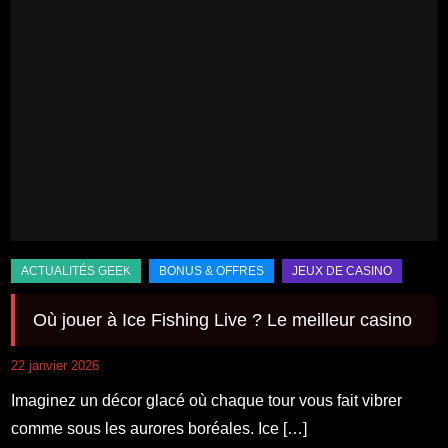
Où jouer à Ice Fishing Live ? Le meilleur casino
22 janvier 2026
Imaginez un décor glacé où chaque tour vous fait vibrer
comme sous les aurores boréales. Ice […]