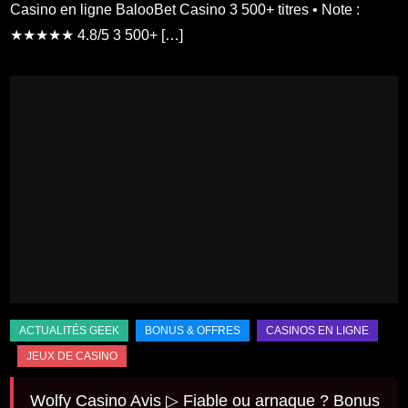
Casino en ligne BalooBet Casino 3 500+ titres • Note :
★★★★★ 4.8/5 3 500+ […]
Wolfy Casino Avis ▷ Fiable ou arnaque ? Bonus