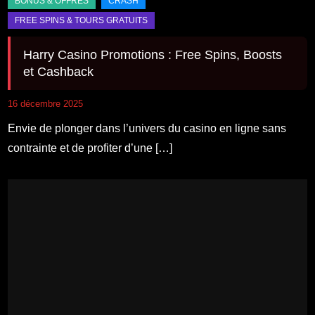
Harry Casino Promotions : Free Spins, Boosts
et Cashback
16 décembre 2025
Envie de plonger dans l’univers du casino en ligne sans
contrainte et de profiter d’une […]