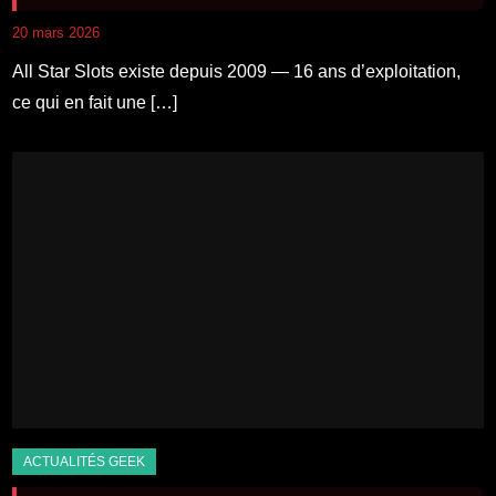
20 mars 2026
All Star Slots existe depuis 2009 — 16 ans d’exploitation,
ce qui en fait une […]