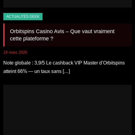
Orbitspins Casino Avis – Que vaut vraiment
cette plateforme ?
19 mars 2026
Note globale : 3,9/5 Le cashback VIP Master d’Orbitspins
atteint 66% — un taux sans […]