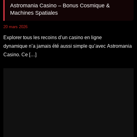
Astromania Casino – Bonus Cosmique &
Machines Spatiales
20 mars 2026
Explorer tous les recoins d’un casino en ligne
dynamique n’a jamais été aussi simple qu’avec Astromania
Casino. Ce […]