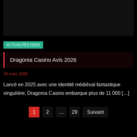
Dragonia Casino Avis 2026
19 mars 2026
Lancé en 2025 avec une identité médiéval-fantastique
singulière, Dragonia Casino embarque plus de 11 000 […]
Pagination
1
2
…
29
Suivant
des