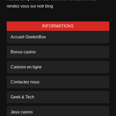
rendez vous sur notr blog
INFORMATIONS
Accueil GeekinBox
Bonus casino
Casinos en ligne
Contactez nous
Geek & Tech
Jeux casino