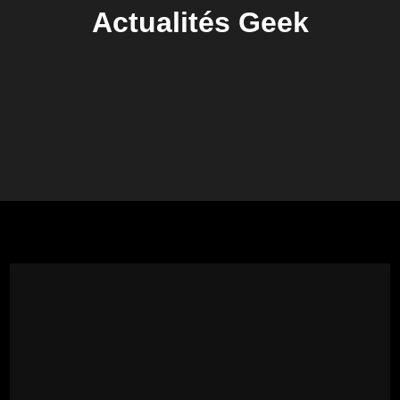
Actualités Geek