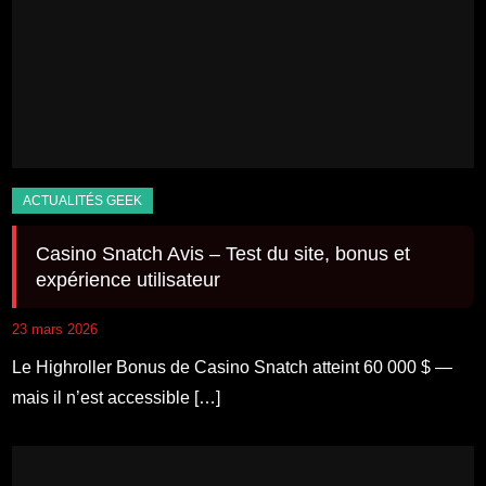
Casino Snatch Avis – Test du site, bonus et
expérience utilisateur
23 mars 2026
Le Highroller Bonus de Casino Snatch atteint 60 000 $ —
mais il n’est accessible […]