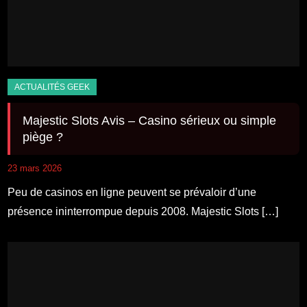
Majestic Slots Avis – Casino sérieux ou simple
piège ?
23 mars 2026
Peu de casinos en ligne peuvent se prévaloir d’une
présence ininterrompue depuis 2008. Majestic Slots […]