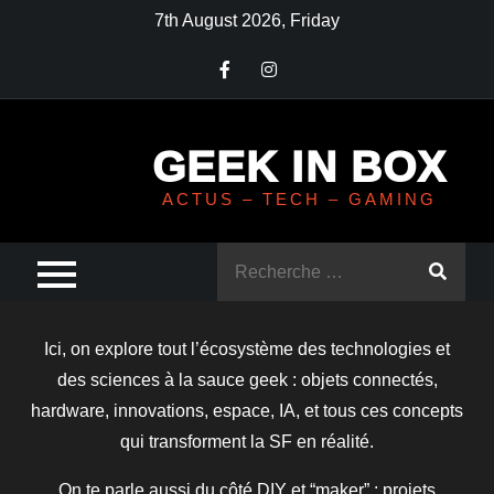
Skip
7th August 2026, Friday
to
content
GEEK IN BOX
ACTUS – TECH – GAMING
Rechercher
:
Ici, on explore tout l’écosystème des technologies et
des sciences à la sauce geek : objets connectés,
hardware, innovations, espace, IA, et tous ces concepts
qui transforment la SF en réalité.
On te parle aussi du côté DIY et “maker” : projets