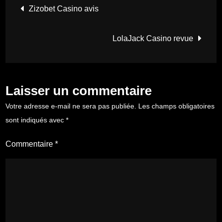
Navigation
Zizobet Casino avis
de
LolaJack Casino revue
l’article
Laisser un commentaire
Votre adresse e-mail ne sera pas publiée.
Les champs obligatoires
sont indiqués avec
*
Commentaire
*