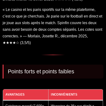
« Le casino et les paris sportifs sur la même plateforme,
c’est ce que je cherchais. Je parie sur le football en direct et
je joue aux slots après le match. Spinfin couvre les deux
sans avoir besoin de deux comptes séparés. Les cotes sont
correctes. » — Morlaix, Josette R., décembre 2025,
★★★★☆ (3,5/5)
Points forts et points faibles
AVANTAGES
INCONVÉNIENTS
Catalogue massif (7 600+
Wagering de 35x sur dépôt +