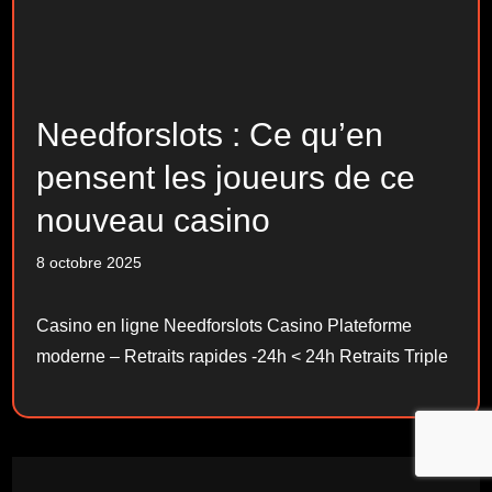
Needforslots : Ce qu’en
pensent les joueurs de ce
nouveau casino
8 octobre 2025
Casino en ligne Needforslots Casino Plateforme
moderne – Retraits rapides -24h < 24h Retraits Triple