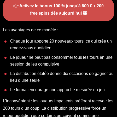
👉 Activez le bonus 100 % jusqu’à 600 € + 200
free spins dès aujourd’hui 🎰
Les avantages de ce modèle :
Chaque jour apporte 20 nouveaux tours, ce qui crée un
rendez-vous quotidien
Le joueur ne peut pas consommer tous les tours en une
session de jeu compulsive
La distribution étalée donne dix occasions de gagner au
lieu d’une seule
Le format encourage une approche mesurée du jeu
L’inconvénient : les joueurs impatients préfèrent recevoir les
200 tours d’un coup. La distribution progressive force un
retour quotidien que certains perçoivent comme une