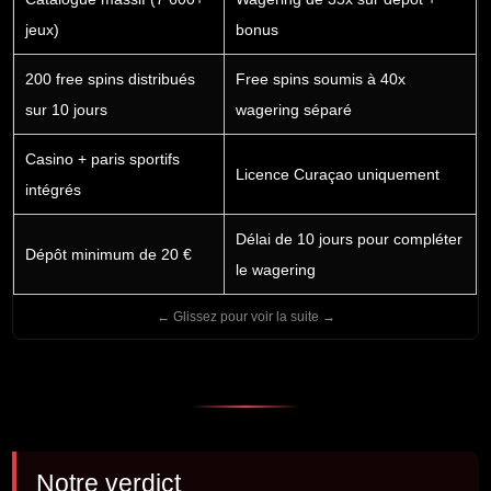
jeux)
bonus
200 free spins distribués
Free spins soumis à 40x
sur 10 jours
wagering séparé
Casino + paris sportifs
Licence Curaçao uniquement
intégrés
Délai de 10 jours pour compléter
Dépôt minimum de 20 €
le wagering
Notre verdict