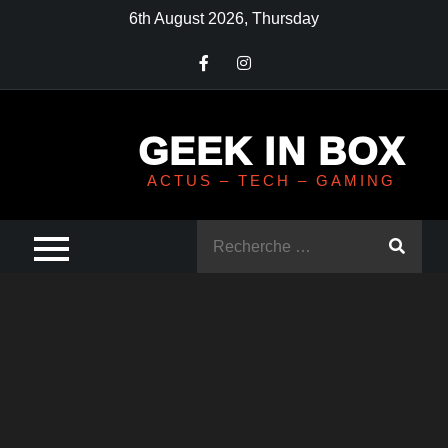
Skip
6th August 2026, Thursday
to
content
GEEK IN BOX
ACTUS – TECH – GAMING
Rechercher
: