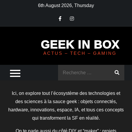
Skip
6th August 2026, Thursday
to
content
GEEK IN BOX
ACTUS – TECH – GAMING
Rechercher
:
Ici, on explore tout l’écosystème des technologies et
des sciences à la sauce geek : objets connectés,
hardware, innovations, espace, IA, et tous ces concepts
qui transforment la SF en réalité.
On te parle aussi du côté DIY et “maker” : projets