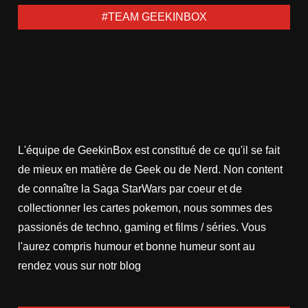
#TEAM GEEKINBOX
L'équipe de GeekinBox est constitué de ce qu'il se fait
de mieux en matière de Geek ou de Nerd. Non content
de connaître la Saga StarWars par coeur et de
collectionner les cartes pokemon, nous sommes des
passionés de techno, gaming et films / séries. Vous
l'aurez compris humour et bonne humeur sont au
rendez vous sur notr blog