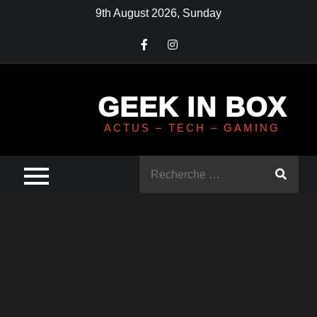
Skip
9th August 2026, Sunday
to
content
GEEK IN BOX
ACTUS – TECH – GAMING
Rechercher
: