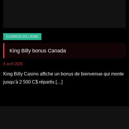
King Billy bonus Canada
9 avril 2026
King Billy Casino affiche un bonus de bienvenue qui monte
jusqu’à 2 500 C$ répartis […]