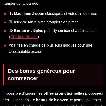
humeur de la journée.
🎰
Machines à sous
classiques et vidéos modernes
🃏
Jeux de table
avec croupiers en direct
🪙
Bonus multiples
pour dynamiser chaque session
(
Chicken Road 2
)
🌍 Prise en charge de plusieurs langues pour une
accessibilité accrue
Des bonus généreux pour
commencer
Impossible d’ignorer les
offres promotionnelles
proposées
dès l’inscription. Le
bonus de bienvenue
permet de tripler