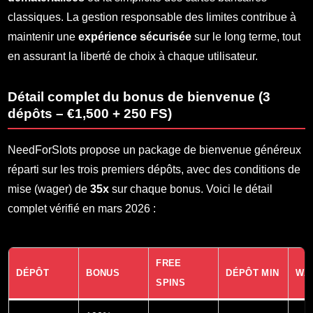
classiques. La gestion responsable des limites contribue à
maintenir une
expérience sécurisée
sur le long terme, tout
en assurant la liberté de choix à chaque utilisateur.
Détail complet du bonus de bienvenue (3
dépôts – €1,500 + 250 FS)
NeedForSlots propose un package de bienvenue généreux
réparti sur les trois premiers dépôts, avec des conditions de
mise (wager) de
35x
sur chaque bonus. Voici le détail
complet vérifié en mars 2026 :
FREE
DÉPÔT
BONUS
DÉPÔT MIN
WA
SPINS