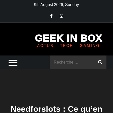
Skip
9th August 2026, Sunday
to
content
GEEK IN BOX
ACTUS – TECH – GAMING
Rechercher
:
Needforslots : Ce qu’en