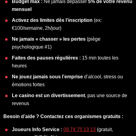
Budget max :
Ne jamais dépasser
5% de votre revenu
mensuel
Activez des limites dès l’inscription
(ex:
€100/semaine, 2h/jour)
Ne jamais « chasser » les pertes
(piège
psychologique #1)
Faites des pauses régulières :
15 min toutes les
heures
Ne jouez jamais sous l’emprise
d’alcool, stress ou
émotions fortes
Le casino est un divertissement
, pas une source de
revenus
Besoin d’aide ? Contactez ces organismes gratuits :
Joueurs Info Service :
09 74 75 13 13
(gratuit,