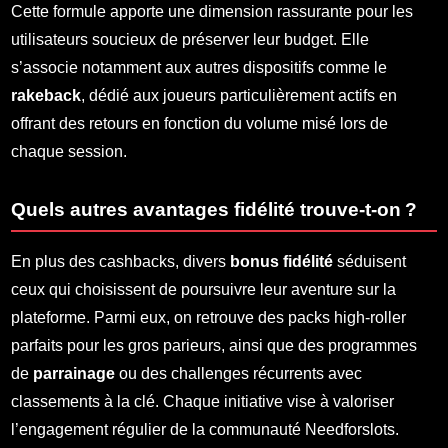
Cette formule apporte une dimension rassurante pour les
utilisateurs soucieux de préserver leur budget. Elle
s’associe notamment aux autres dispositifs comme le
rakeback
, dédié aux joueurs particulièrement actifs en
offrant des retours en fonction du volume misé lors de
chaque session.
Quels autres avantages fidélité trouve-t-on ?
En plus des cashbacks, divers
bonus fidélité
séduisent
ceux qui choisissent de poursuivre leur aventure sur la
plateforme. Parmi eux, on retrouve des packs high-roller
parfaits pour les gros parieurs, ainsi que des programmes
de
parrainage
ou des challenges récurrents avec
classements à la clé. Chaque initiative vise à valoriser
l’engagement régulier de la communauté Needforslots.