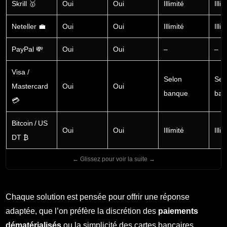
Skrill 🥇
Oui
Oui
Illimité
Illi
Neteller 💼
Oui
Oui
Illimité
Illi
PayPal 💸
Oui
Oui
–
–
Visa /
Selon
Sel
Mastercard
Oui
Oui
banque
ban
💳
Bitcoin / US
Oui
Oui
Illimité
Illi
DT ₿
Chaque solution est pensée pour offrir une réponse
adaptée, que l’on préfère la discrétion des
paiements
dématérialisés
ou la simplicité des cartes bancaires