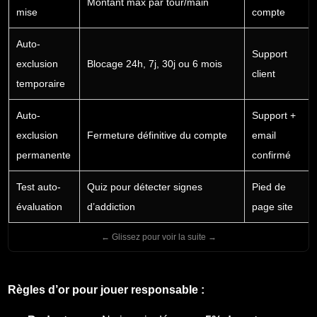
Montant max par tour/main
mise
compte
Auto-
Support
exclusion
Blocage 24h, 7j, 30j ou 6 mois
client
temporaire
Auto-
Support +
exclusion
Fermeture définitive du compte
email
permanente
confirmé
Test auto-
Quiz pour détecter signes
Pied de
évaluation
d’addiction
page site
Règles d’or pour jouer responsable :