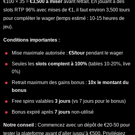
€100 × 35 =
€3,500 à miser
avant retrait. En jouant à des
slots RTP 96% avec mises de €1, il faut environ 3,500 tours
pour compléter le wager (temps estimé : 10-15 heures de
jeu).
Conditions importantes :
Mise maximale autorisée :
€5/tour
pendant le wager
Seules les
slots comptent à 100%
(tables 10-20%, live
0%)
Retrait maximum des gains bonus :
10x le montant du
bonus
Free spins valables
3 jours
(vs 7 jours pour le bonus)
Bonus expiré après
7 jours
non-utilisé
Notre conseil :
Commencez avec un dépôt de €20-50 pour
tester la plateforme avant d’aller jusqu’à €500. Privilégiez