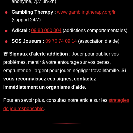
anonyme, 7j/7 8h-2h)
Gambling Therapy :
www.gamblingtherapy.org/fr
(support 24/7)
Adictel :
09 83 000 004
(addictions comportementales)
SOS Joueurs :
09 70 74 09 14
(association d’aide)
🚨 Signaux d’alerte addiction :
Jouer pour oublier vos
problèmes, mentir à votre entourage sur vos pertes,
emprunter de l’argent pour jouer, négliger travail/famille.
Si
vous reconnaissez ces signes, contactez
immédiatement un organisme d’aide.
Pour en savoir plus, consultez notre article sur les
stratégies
de jeu responsable
.