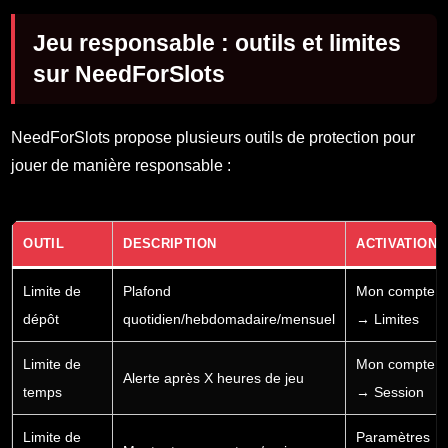
Jeu responsable : outils et limites
sur NeedForSlots
NeedForSlots propose plusieurs outils de protection pour
jouer de manière responsable :
OUTIL
DESCRIPTION
ACTIVATION
Limite de
Plafond
Mon compte
dépôt
quotidien/hebdomadaire/mensuel
→ Limites
Limite de
Mon compte
Alerte après X heures de jeu
temps
→ Session
Limite de
Paramètres