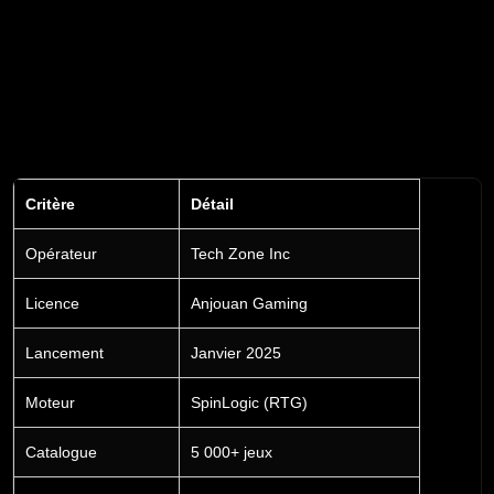
Critère
Détail
Opérateur
Tech Zone Inc
Licence
Anjouan Gaming
Lancement
Janvier 2025
Moteur
SpinLogic (RTG)
Catalogue
5 000+ jeux