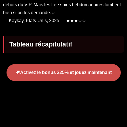
dehors du VIP. Mais les free spins hebdomadaires tombent
bien si on les demande. »
— Kaykay, États-Unis, 2025 — ★★★☆☆
Tableau récapitulatif
🎁
Activez le bonus 225% et jouez maintenant