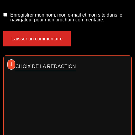
Enregistrer mon nom, mon e-mail et mon site dans le
navigateur pour mon prochain commentaire.
1
CHOIX DE LA REDACTION