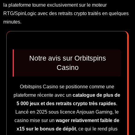
la plateforme tourne exclusivement sur le moteur
RTG/SpinLogic avec des retraits crypto traités en quelques
minutes.
Notre avis sur Orbitspins
Casino
Orbitspins Casino se positionne comme une
plateforme récente avec un
catalogue de plus de
5 000 jeux et des retraits crypto très rapides
.
Lancé en 2025 sous licence Anjouan Gaming, le
casino mise sur un
wager relativement faible de
x15 sur le bonus de dépôt
, ce qui le rend plus