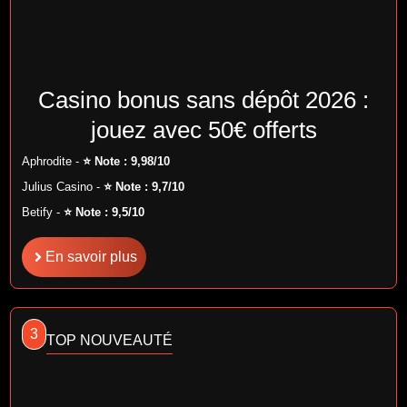
Casino bonus sans dépôt 2026 :
jouez avec 50€ offerts
Aphrodite -
⭐ Note : 9,98/10
Julius Casino -
⭐ Note : 9,7/10
Betify -
⭐ Note : 9,5/10
En savoir plus
3
TOP NOUVEAUTÉ