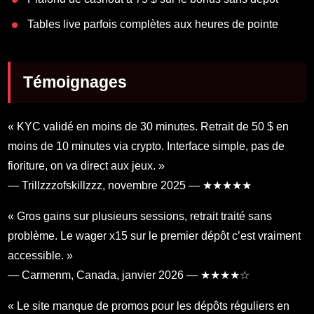
Tables live parfois complètes aux heures de pointe
Témoignages
« KYC validé en moins de 30 minutes. Retrait de 50 $ en
moins de 10 minutes via crypto. Interface simple, pas de
fioriture, on va direct aux jeux. »
— Trillzzzofskillzzz, novembre 2025 — ★★★★★
« Gros gains sur plusieurs sessions, retrait traité sans
problème. Le wager x15 sur le premier dépôt c’est vraiment
accessible. »
— Carmenm, Canada, janvier 2026 — ★★★★☆
« Le site manque de promos pour les dépôts réguliers en