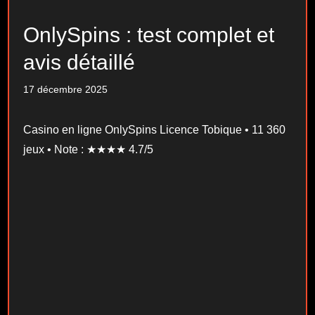
OnlySpins : test complet et
avis détaillé
17 décembre 2025
Casino en ligne OnlySpins Licence Tobique • 11 360
jeux • Note : ★★★★ 4.7/5