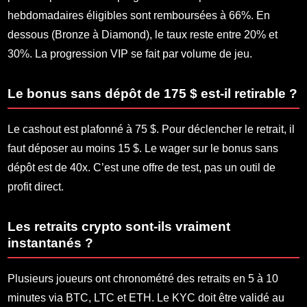
hebdomadaires éligibles sont remboursées à 66%. En
dessous (Bronze à Diamond), le taux reste entre 20% et
30%. La progression VIP se fait par volume de jeu.
Le bonus sans dépôt de 175 $ est-il retirable ?
Le cashout est plafonné à 75 $. Pour déclencher le retrait, il
faut déposer au moins 15 $. Le wager sur le bonus sans
dépôt est de 40x. C’est une offre de test, pas un outil de
profit direct.
Les retraits crypto sont-ils vraiment
instantanés ?
Plusieurs joueurs ont chronométré des retraits en 5 à 10
minutes via BTC, LTC et ETH. Le KYC doit être validé au