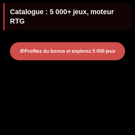
Catalogue : 5 000+ jeux, moteur
RTG
🎁
Profitez du bonus et explorez 5 000 jeux