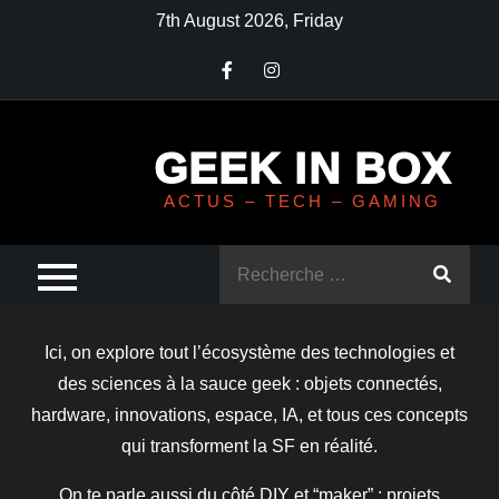
Skip
7th August 2026, Friday
to
content
GEEK IN BOX
ACTUS – TECH – GAMING
Rechercher
:
Ici, on explore tout l’écosystème des technologies et
des sciences à la sauce geek : objets connectés,
hardware, innovations, espace, IA, et tous ces concepts
qui transforment la SF en réalité.
On te parle aussi du côté DIY et “maker” : projets