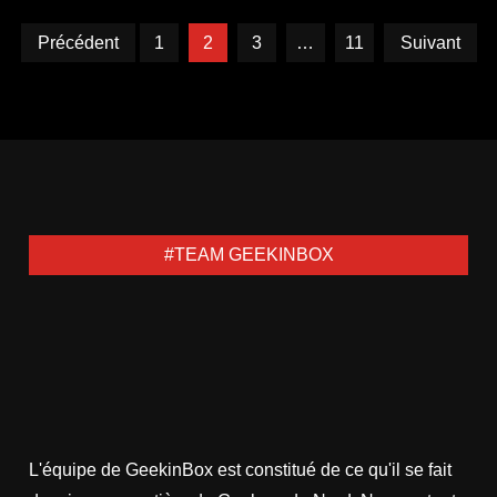
Pagination
Précédent
1
2
3
…
11
Suivant
des
publications
#TEAM GEEKINBOX
L'équipe de GeekinBox est constitué de ce qu'il se fait