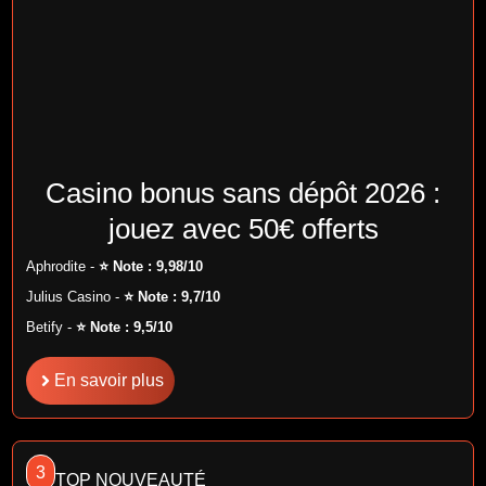
Casino bonus sans dépôt 2026 :
jouez avec 50€ offerts
Aphrodite -
⭐ Note : 9,98/10
Julius Casino -
⭐ Note : 9,7/10
Betify -
⭐ Note : 9,5/10
En savoir plus
3
TOP NOUVEAUTÉ