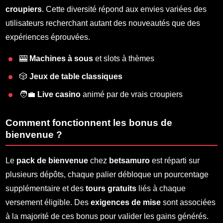
croupiers
. Cette diversité répond aux envies variées des
utilisateurs recherchant autant des nouveautés que des
expériences éprouvées.
🎰
Machines à sous
et slots à thèmes
🎲
Jeux de table classiques
🧑‍💼
Live casino
animé par de vrais croupiers
Comment fonctionnent les bonus de
bienvenue ?
Le
pack de bienvenue
chez
betsamuro
est réparti sur
plusieurs dépôts, chaque palier débloque un pourcentage
supplémentaire et des
tours gratuits
liés à chaque
versement éligible. Des
exigences de mise
sont associées
à la majorité de ces bonus pour valider les gains générés.