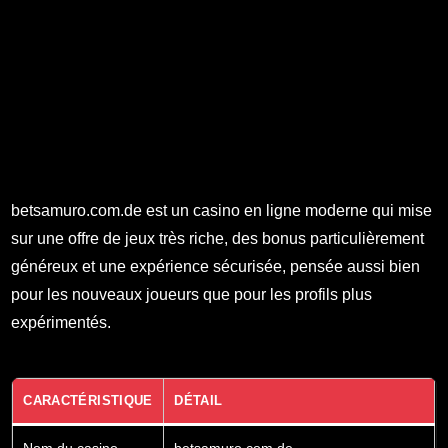
betsamuro.com.de est un casino en ligne moderne qui mise
sur une offre de jeux très riche, des bonus particulièrement
généreux et une expérience sécurisée, pensée aussi bien
pour les nouveaux joueurs que pour les profils plus
expérimentés.
CARACTÉRISTIQUE
DÉTAIL