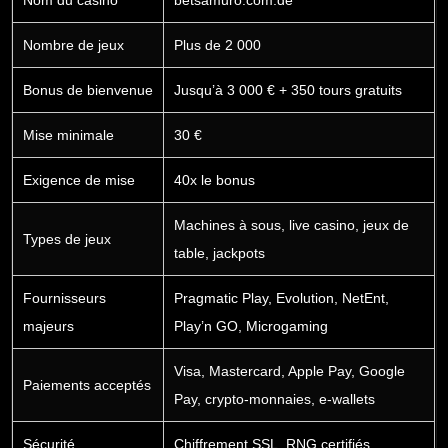
Nom du casino
betsamuro.com.de
Nombre de jeux
Plus de 2 000
Bonus de bienvenue
Jusqu’à 3 000 € + 350 tours gratuits
Mise minimale
30 €
Exigence de mise
40x le bonus
Machines à sous, live casino, jeux de
Types de jeux
table, jackpots
Fournisseurs
Pragmatic Play, Evolution, NetEnt,
majeurs
Play’n GO, Microgaming
Visa, Mastercard, Apple Pay, Google
Paiements acceptés
Pay, crypto-monnaies, e-wallets
Sécurité
Chiffrement SSL, RNG certifiés