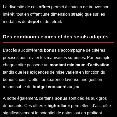
La diversité de ces
offres
permet à chacun de trouver son
intérêt, tout en offrant une dimension stratégique sur les
modalités de
dépôt
et de retrait.
Des conditions claires et des seuils adaptés
L’accès aux différents
bonus
s’accompagne de critères
précisés pour éviter les mauvaises surprises. Par exemple,
chaque offre possède un
montant minimum d’activation
,
tandis que les exigences de mise varient en fonction du
bonus choisi. Cette transparence favorise une gestion
responsable du
budget consacré au jeu
.
À noter également, certains
bonus
sont dédiés aux gros
déposants. Ces offres «
highroller
» permettent d’accroître
significativement le potentiel de gains tout en profitant