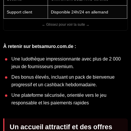
Support client
Disponible 24h/24 en allemand
À retenir sur betsamuro.com.de :
Une ludothèque impressionnante avec plus de 2 000
jeux de fournisseurs premium.
Des bonus élevés, incluant un pack de bienvenue
progressif et un cashback hebdomadaire.
Une plateforme sécurisée, orientée vers le jeu
responsable et les paiements rapides
Un accueil attractif et des offres