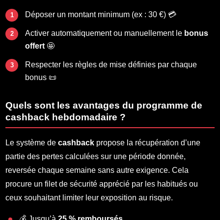
Déposer un montant minimum (ex : 30 €) 💳
Activer automatiquement ou manuellement le
bonus
offert
🤩
Respecter les règles de mise définies par chaque
bonus 📜
Quels sont les avantages du programme de
cashback hebdomadaire ?
Le système de
cashback
propose la récupération d’une
partie des pertes calculées sur une période donnée,
reversée chaque semaine sans autre exigence. Cela
procure un filet de sécurité apprécié par les habitués ou
ceux souhaitant limiter leur exposition au risque.
💰 Jusqu’à
25 % remboursés