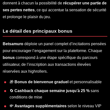
donnent à chacun la possibilité de
récupérer une partie de
ses pertes nettes
, ce qui accentue la sensation de sécurité
et prolonge le plaisir du jeu.
Le détail des principaux bonus
Betsamuro
déploie un panel complet d’incitations pensées
pour encourager l’engagement sur la plateforme. Chaque
bonus
correspond à une étape spécifique du parcours
utilisateur, de l’inscription aux transactions élevées
réservées aux highrollers.
🎁
Bonus de bienvenue graduel
et personnalisable
🔄
Cashback chaque semaine jusqu’à 25 %
sans
conditions de mise
💸
Avantages supplémentaires
selon le niveau VIP