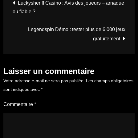
Navigation
Luckysheriff Casino : Avis des joueurs – arnaque
ou fiable ?
de
Legendspin Démo : tester plus de 6 000 jeux
l’article
gratuitement
Laisser un commentaire
Votre adresse e-mail ne sera pas publiée.
Les champs obligatoires
sont indiqués avec
*
Commentaire
*