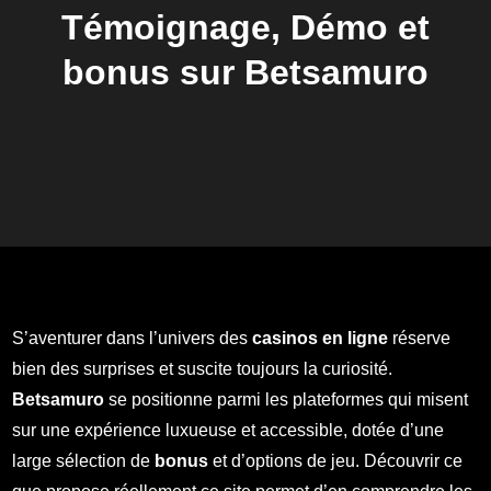
Témoignage, Démo et
bonus sur Betsamuro
S’aventurer dans l’univers des
casinos en ligne
réserve
bien des surprises et suscite toujours la curiosité.
Betsamuro
se positionne parmi les plateformes qui misent
sur une expérience luxueuse et accessible, dotée d’une
large sélection de
bonus
et d’options de jeu. Découvrir ce