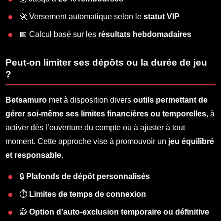
🚀 Versement automatique selon le
statut VIP
📅 Calcul basé sur les
résultats hebdomadaires
Peut-on limiter ses dépôts ou la durée de jeu
?
Betsamuro
met à disposition divers
outils permettant de
gérer soi-même ses limites financières ou temporelles
, à
activer dès l’ouverture du compte ou à ajuster à tout
moment. Cette approche vise à promouvoir un
jeu équilibré
et responsable
.
🔒
Plafonds de dépôt personnalisés
⏱
Limites de temps de connexion
🙅
Option d’auto-exclusion temporaire ou définitive