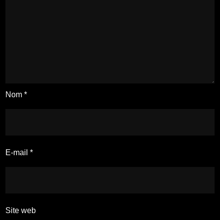
Nom
*
E-mail
*
Site web