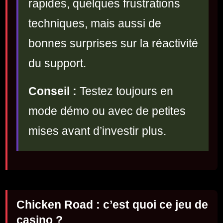
rapides, quelques frustrations
techniques, mais aussi de
bonnes surprises sur la réactivité
du support.
Conseil :
Testez toujours en
mode démo ou avec de petites
mises avant d’investir plus.
Chicken Road : c’est quoi ce jeu de
casino ?