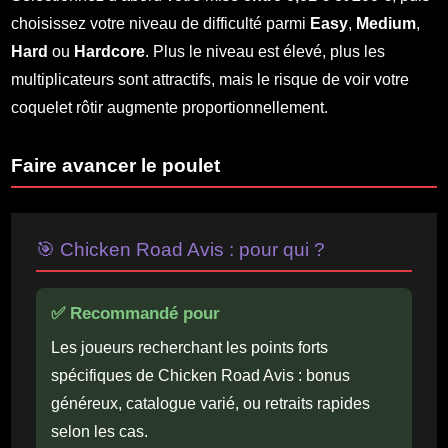
choisissez votre niveau de difficulté parmi
Easy
,
Medium
,
Hard
ou
Hardcore
. Plus le niveau est élevé, plus les
multiplicateurs sont attractifs, mais le risque de voir votre
coquelet rôtir augmente proportionnellement.
Faire avancer le poulet
🎯 Chicken Road Avis : pour qui ?
✅ Recommandé pour
Les joueurs recherchant les points forts
spécifiques de Chicken Road Avis : bonus
généreux, catalogue varié, ou retraits rapides
selon les cas.