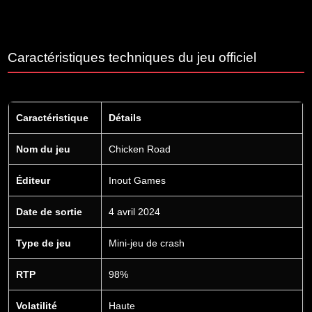
Caractéristiques techniques du jeu officiel
Caractéristique
Détails
Nom du jeu
Chicken Road
Éditeur
Inout Games
Date de sortie
4 avril 2024
Type de jeu
Mini-jeu de crash
RTP
98%
Volatilité
Haute