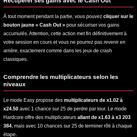
Récupérer ses gains avec le Cash Out
À tout moment pendant la partie, vous pouvez
cliquer sur le
bouton jaune « Cash Out »
pour sécuriser vos gains
accumulés. Attention, cette action met fin définitivement à
votre session en cours et vous ne pourrez pas revenir en
arrière, exactement comme dans les jeux de crash
classiques.
Comprendre les multiplicateurs selon les
niveaux
Le mode Easy propose des
multiplicateurs de x1.02 à
x24.50
avec 1 chance sur 25 de perdre par tour. Le mode
Hardcore offre des multiplicateurs
allant de x1.63 à x3 203
384
, mais avec 10 chances sur 25 de terminer rôti à chaque
étape.