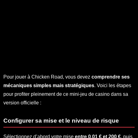
Pour jouer à Chicken Road, vous devez
comprendre ses
mécaniques simples mais stratégiques
. Voici les étapes
pour profiter pleinement de ce mini-jeu de casino dans sa
version officielle :
Configurer sa mise et le niveau de risque
Sélectionnez d’abord votre mise
entre 0,01 € et 200 €
, puis