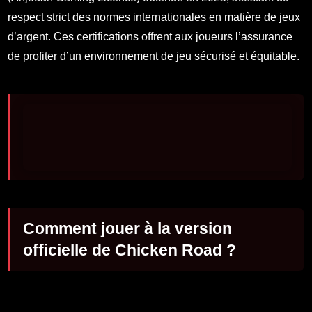
respect strict des normes internationales en matière de jeux
d’argent. Ces certifications offrent aux joueurs l’assurance
de profiter d’un environnement de jeu sécurisé et équitable.
Comment jouer à la version
officielle de Chicken Road ?