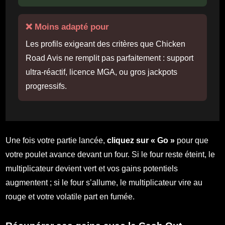
❌ Moins adapté pour
Les profils exigeant des critères que Chicken
Road Avis ne remplit pas parfaitement : support
ultra-réactif, licence MGA, ou gros jackpots
progressifs.
Une fois votre partie lancée,
cliquez sur « Go »
pour que
votre poulet avance devant un four. Si le four reste éteint, le
multiplicateur devient vert et vos gains potentiels
augmentent ; si le four s’allume, le multiplicateur vire au
rouge et votre volatile part en fumée.