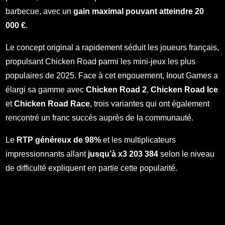
barbecue, avec un
gain maximal pouvant atteindre 20
000 €
.
Le concept original a rapidement séduit les joueurs français,
propulsant Chicken Road parmi les mini-jeux les plus
populaires de 2025. Face à cet engouement, Inout Games a
élargi sa gamme avec
Chicken Road 2
,
Chicken Road Ice
et
Chicken Road Race
, trois variantes qui ont également
rencontré un franc succès auprès de la communauté.
Le
RTP généreux de 98%
et les multiplicateurs
impressionnants allant
jusqu’à x3 203 384
selon le niveau
de difficulté expliquent en partie cette popularité.