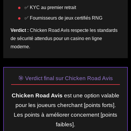
✅ KYC au premier retrait
✅ Fournisseurs de jeux certifiés RNG
Verdict :
Chicken Road Avis respecte les standards
de sécurité attendus pour un casino en ligne
moderne.
🎯 Verdict final sur Chicken Road Avis
Chicken Road Avis
est une option valable
pour les joueurs cherchant [points forts].
Les points à améliorer concernent [points
faibles].