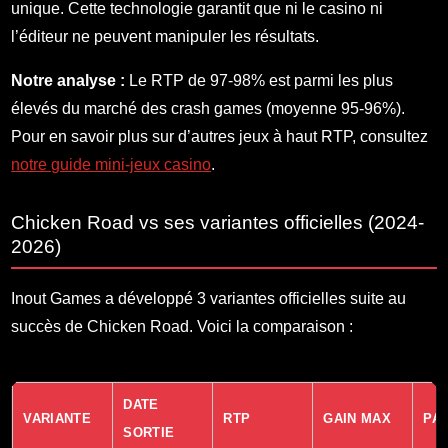
unique. Cette technologie garantit que ni le casino ni
l’éditeur ne peuvent manipuler les résultats.
Notre analyse :
Le RTP de 97-98% est parmi les plus
élevés du marché des crash games (moyenne 95-96%).
Pour en savoir plus sur d’autres jeux à haut RTP, consultez
notre guide mini-jeux casino
.
Chicken Road vs ses variantes officielles (2024-
2026)
Inout Games a développé 3 variantes officielles suite au
succès de Chicken Road. Voici la comparaison :
DATE
VARIANTE
RTP
GAIN MAX
PA
SORTIE