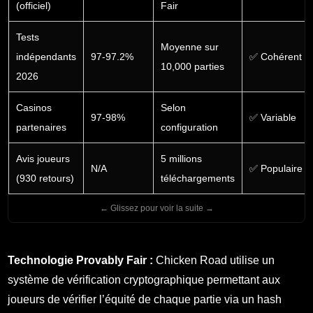
(officiel)
Fair
Tests
Moyenne sur
indépendants
97-97.2%
✅ Cohérent
10,000 parties
2026
Casinos
Selon
97-98%
✅ Variable
partenaires
configuration
Avis joueurs
5 millions
N/A
✅ Populaire
(930 retours)
téléchargements
Technologie Provably Fair :
Chicken Road utilise un
système de vérification cryptographique permettant aux
joueurs de vérifier l’équité de chaque partie via un hash