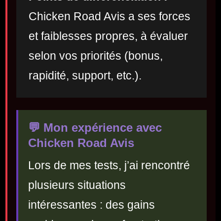
Chicken Road Avis a ses forces
et faiblesses propres, à évaluer
selon vos priorités (bonus,
rapidité, support, etc.).
💬 Mon expérience avec
Chicken Road Avis
Lors de mes tests, j’ai rencontré
plusieurs situations
intéressantes : des gains