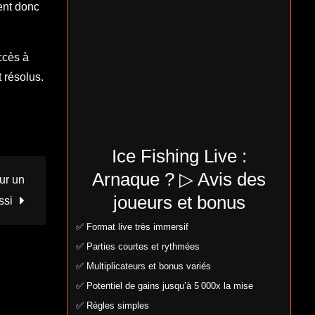
ent donc
ccès à
 résolus.
Ice Fishing Live :
Arnaque ? ▷ Avis des
ur un
joueurs et bonus
ssi
✅ Format live très immersif
✅ Parties courtes et rythmées
✅ Multiplicateurs et bonus variés
✅ Potentiel de gains jusqu’à 5 000x la mise
✅ Règles simples