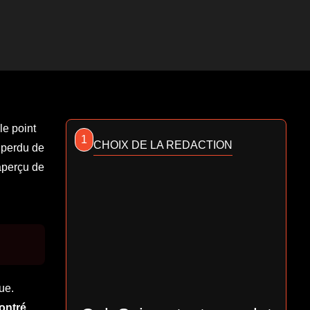
le point
1
CHOIX DE LA REDACTION
 perdu de
 aperçu de
ue.
ontré