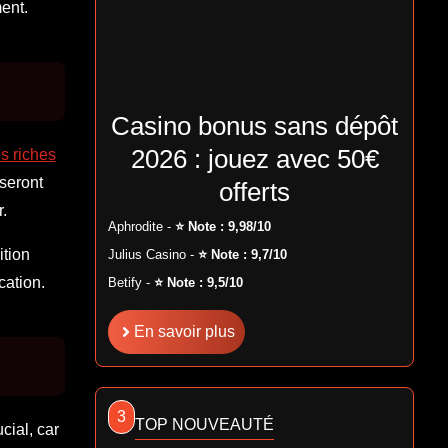
ent.
Casino bonus sans dépôt
2026 : jouez avec 50€
us riches
 seront
offerts
.
Aphrodite -
⭐ Note : 9,98/10
ition
Julius Casino -
⭐ Note : 9,7/10
cation.
Betify -
⭐ Note : 9,5/10
En savoir plus
3
TOP NOUVEAUTÉ
cial, car