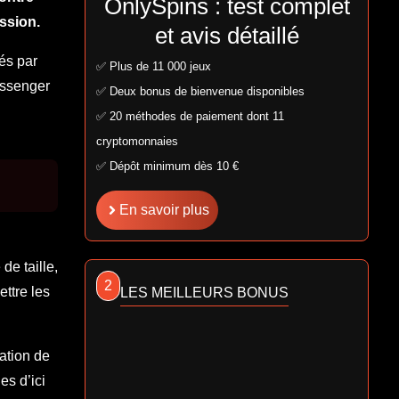
OnlySpins : test complet
ission.
et avis détaillé
és par
✅ Plus de 11 000 jeux
essenger
✅ Deux bonus de bienvenue disponibles
✅ 20 méthodes de paiement dont 11
cryptomonnaies
✅ Dépôt minimum dès 10 €
En savoir plus
de taille,
2
ttre les
LES MEILLEURS BONUS
ation de
es d’ici