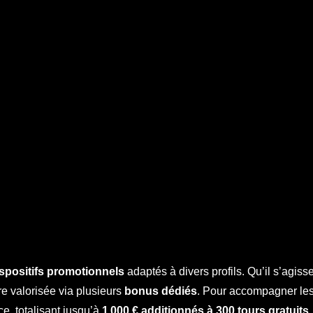
spositifs promotionnels
adaptés à divers profils. Qu’il s’agiss
tre valorisée via plusieurs
bonus dédiés
. Pour accompagner le
e, totalisant jusqu’à
1 000 € additionnés à 300 tours gratuits
,