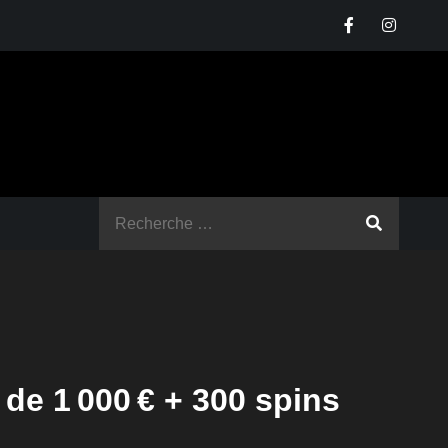
Rechercher
:
de 1 000 € + 300 spins