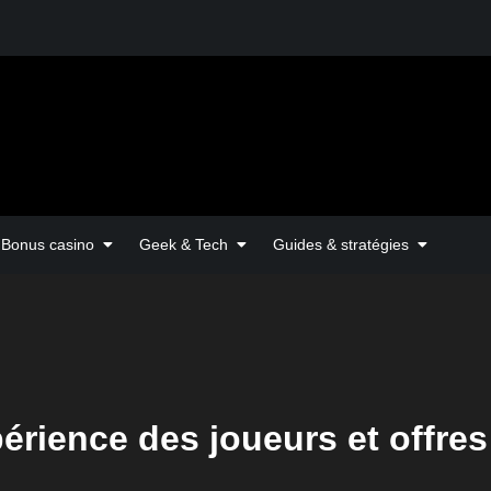
Bonus casino
Geek & Tech
Guides & stratégies
ience des joueurs et offres 