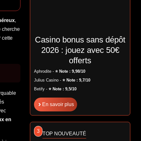
néreux
,
me cherche
Casino bonus sans dépôt
 cette
2026 : jouez avec 50€
offerts
Aphrodite -
⭐ Note : 9,98/10
Julius Casino -
⭐ Note : 9,7/10
Betify -
⭐ Note : 9,5/10
rquable
és
En savoir plus
vec
ux en
3
TOP NOUVEAUTÉ