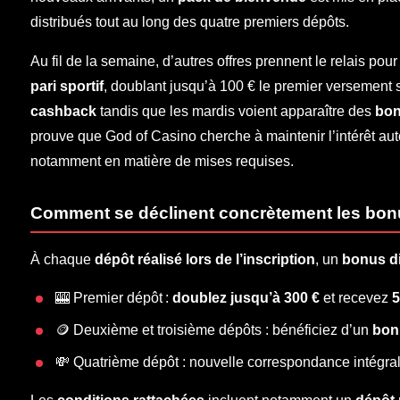
distribués tout au long des quatre premiers dépôts.
Au fil de la semaine, d’autres offres prennent le relais pour
pari sportif
, doublant jusqu’à 100 € le premier versement s
cashback
tandis que les mardis voient apparaître des
bon
prouve que God of Casino cherche à maintenir l’intérêt au
notamment en matière de mises requises.
Comment se déclinent concrètement les bon
À chaque
dépôt réalisé lors de l’inscription
, un
bonus di
🎰 Premier dépôt :
doublez jusqu’à 300 €
et recevez
5
🪙 Deuxième et troisième dépôts : bénéficiez d’un
bon
💸 Quatrième dépôt : nouvelle correspondance intégra