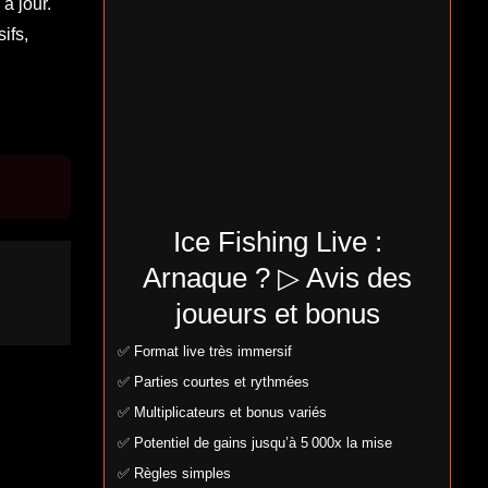
à jour.
ifs,
Ice Fishing Live :
Arnaque ? ▷ Avis des
joueurs et bonus
✅ Format live très immersif
✅ Parties courtes et rythmées
✅ Multiplicateurs et bonus variés
✅ Potentiel de gains jusqu’à 5 000x la mise
✅ Règles simples