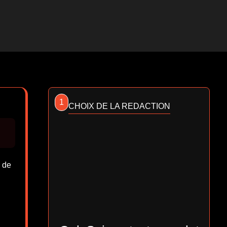
1
CHOIX DE LA REDACTION
e de