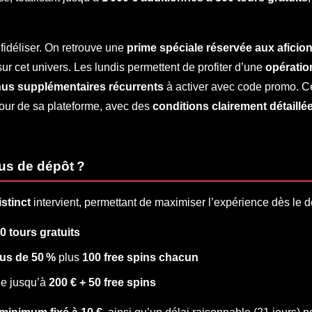
 fidéliser. On retrouve une
prime spéciale réservée aux aficio
ur cet univers. Les lundis permettent de profiter d’une
opératio
us supplémentaires récurrents
à activer avec code promo. C
tour de sa plateforme, avec des
conditions clairement détaillé
us de dépôt ?
stinct
intervient, permettant de maximiser l’expérience dès le dé
0 tours gratuits
us de 50 %
plus
100 free spins chacun
le jusqu’à
200 € + 50 free spins