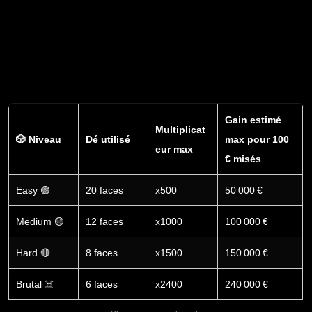
Gain estimé
Multiplicat
🎲 Niveau
Dé utilisé
max pour 100
eur max
€ misés
Easy 🟢
20 faces
x500
50 000 €
Medium 🟡
12 faces
x1000
100 000 €
Hard 🔴
8 faces
x1500
150 000 €
Brutal ☠️
6 faces
x2400
240 000 €