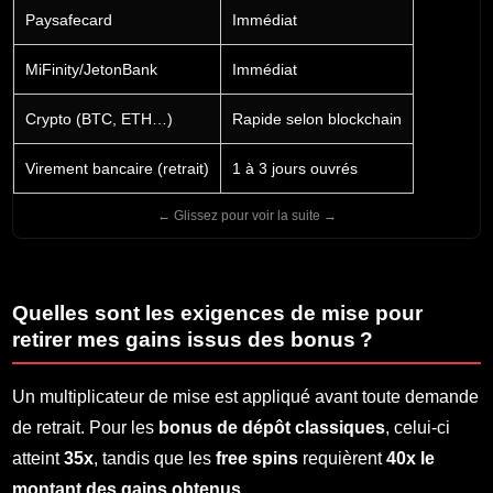
Paysafecard
Immédiat
MiFinity/JetonBank
Immédiat
Crypto (BTC, ETH…)
Rapide selon blockchain
Virement bancaire (retrait)
1 à 3 jours ouvrés
Quelles sont les exigences de mise pour
retirer mes gains issus des bonus ?
Un multiplicateur de mise est appliqué avant toute demande
de retrait. Pour les
bonus de dépôt classiques
, celui-ci
atteint
35x
, tandis que les
free spins
requièrent
40x le
montant des gains obtenus
.