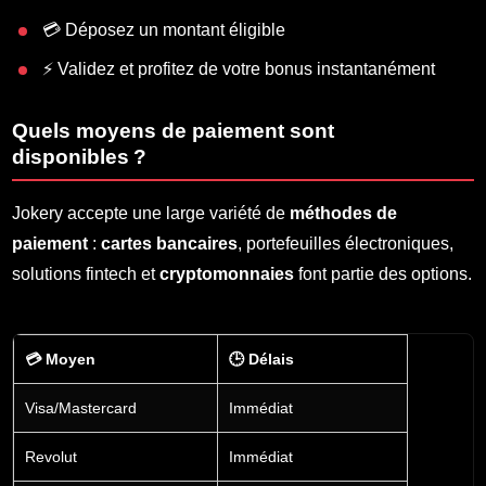
💳 Déposez un montant éligible
⚡ Validez et profitez de votre bonus instantanément
Quels moyens de paiement sont
disponibles ?
Jokery accepte une large variété de
méthodes de
paiement
:
cartes bancaires
, portefeuilles électroniques,
solutions fintech et
cryptomonnaies
font partie des options.
💳 Moyen
🕒 Délais
Visa/Mastercard
Immédiat
Revolut
Immédiat