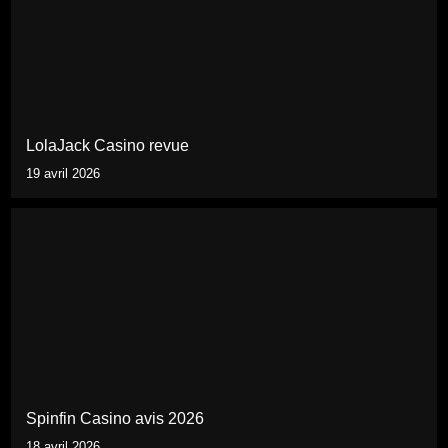
LolaJack Casino revue
19 avril 2026
Spinfin Casino avis 2026
18 avril 2026