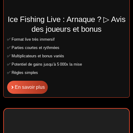
Ice Fishing Live : Arnaque ? ▷ Avis
des joueurs et bonus
✅ Format live très immersif
✅ Parties courtes et rythmées
✅ Multiplicateurs et bonus variés
✅ Potentiel de gains jusqu’à 5 000x la mise
✅ Règles simples
En savoir plus