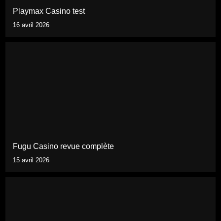
Playmax Casino test
16 avril 2026
Fugu Casino revue complète
15 avril 2026