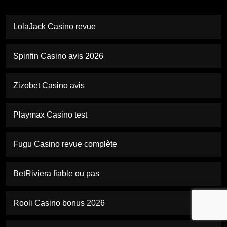
LolaJack Casino revue
Spinfin Casino avis 2026
Zizobet Casino avis
Playmax Casino test
Fugu Casino revue complète
BetRiviera fiable ou pas
Rooli Casino bonus 2026