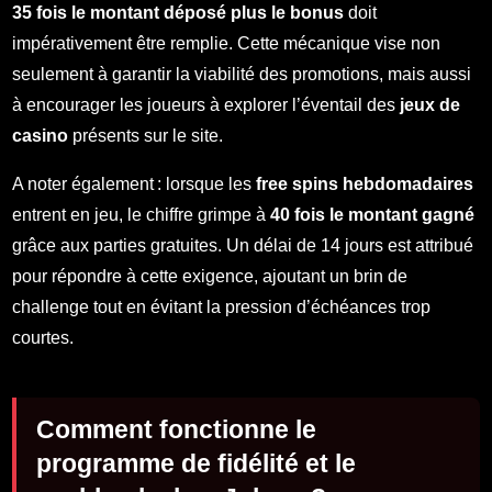
35 fois le montant déposé plus le bonus
doit
impérativement être remplie. Cette mécanique vise non
seulement à garantir la viabilité des promotions, mais aussi
à encourager les joueurs à explorer l’éventail des
jeux de
casino
présents sur le site.
A noter également : lorsque les
free spins hebdomadaires
entrent en jeu, le chiffre grimpe à
40 fois le montant gagné
grâce aux parties gratuites. Un délai de 14 jours est attribué
pour répondre à cette exigence, ajoutant un brin de
challenge tout en évitant la pression d’échéances trop
courtes.
Comment fonctionne le
programme de fidélité et le