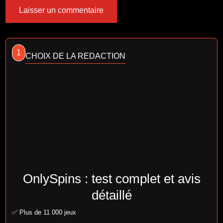
1
CHOIX DE LA REDACTION
OnlySpins : test complet et avis
détaillé
✅ Plus de 11 000 jeux