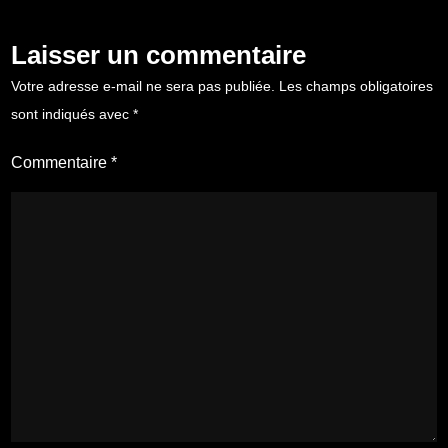
Laisser un commentaire
Votre adresse e-mail ne sera pas publiée.
Les champs obligatoires
sont indiqués avec
*
Commentaire
*