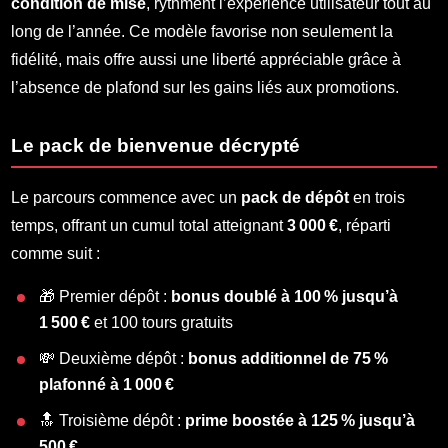
condition de mise
, rythment l’expérience utilisateur tout au
long de l’année. Ce modèle favorise non seulement la
fidélité, mais offre aussi une liberté appréciable grâce à
l’absence de plafond sur les gains liés aux promotions.
Le pack de bienvenue décrypté
Le parcours commence avec un
pack de dépôt
en trois
temps, offrant un cumul total atteignant
3 000 €
, réparti
comme suit :
🎁 Premier dépôt :
bonus doublé à 100 % jusqu’à
1 500 €
et 100 tours gratuits
💸 Deuxième dépôt :
bonus additionnel de 75 %
plafonné à 1 000 €
🔝 Troisième dépôt :
prime boostée à 125 % jusqu’à
500 €