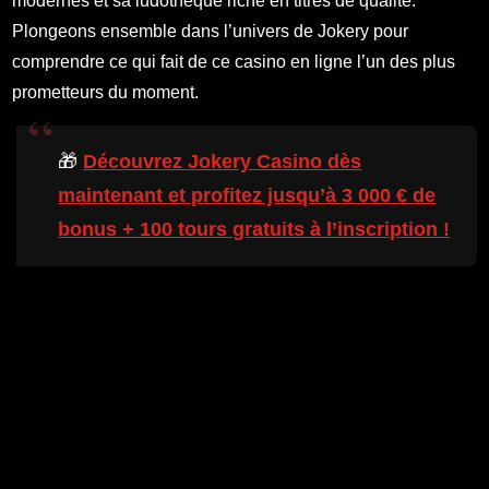
modernes et sa ludothèque riche en titres de qualité.
Plongeons ensemble dans l’univers de Jokery pour
comprendre ce qui fait de ce casino en ligne l’un des plus
prometteurs du moment.
🎁
Découvrez Jokery Casino dès
maintenant et profitez jusqu’à 3 000 € de
bonus + 100 tours gratuits à l’inscription !