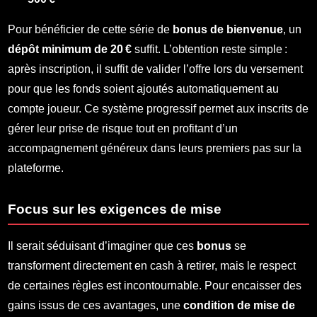
Pour bénéficier de cette série de
bonus de bienvenue
, un
dépôt minimum de 20 €
suffit. L’obtention reste simple :
après inscription, il suffit de valider l’offre lors du versement
pour que les fonds soient ajoutés automatiquement au
compte joueur. Ce système progressif permet aux inscrits de
gérer leur prise de risque tout en profitant d’un
accompagnement généreux dans leurs premiers pas sur la
plateforme.
Focus sur les exigences de mise
Il serait séduisant d’imaginer que ces
bonus
se
transforment directement en cash à retirer, mais le respect
de certaines règles est incontournable. Pour encaisser des
gains issus de ces avantages, une
condition de mise de