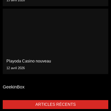
13 avril 2026
Playoda Casino nouveau
12 avril 2026
GeekinBox
ARTICLES RÉCENTS