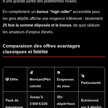
d’une grande partie des plateformes rivales.
En complément, un
bonus “high roller”
accessible pour
les gros dépôts affiche une exigence inférieure : seulement
25 fois la somme déposée et le bonus
, de quoi séduire
les amateurs d’enjeux élevés.
Comparaison des offres avantages
classiques et fidélité
💰
🔁
🚀
🎲 Offre
Montant/Péri
Exigences
Particularité
odicité
de mise
Jusqu’à
35x
Pack de
Échelonné
3 000 €/100
dépôt+bon
bienvenue
sur 3 dépôts