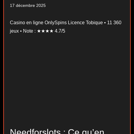
17 décembre 2025
Casino en ligne OnlySpins Licence Tobique • 11 360
jeux • Note : ★★★★ 4.7/5
Needforslots : Ce qu’en