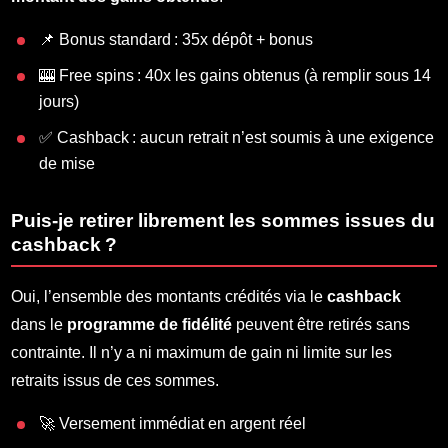
📌 Bonus standard : 35x dépôt + bonus
🎰 Free spins : 40x les gains obtenus (à remplir sous 14
jours)
✅ Cashback : aucun retrait n’est soumis à une exigence
de mise
Puis-je retirer librement les sommes issues du
cashback ?
Oui, l’ensemble des montants crédités via le
cashback
dans le
programme de fidélité
peuvent être retirés sans
contrainte. Il n’y a ni maximum de gain ni limite sur les
retraits issus de ces sommes.
🚀 Versement immédiat en argent réel