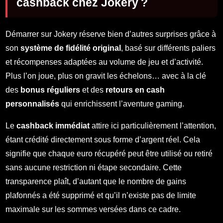
cashback chez Jokery ?
Démarrer sur Jokery réserve bien d’autres surprises grâce à
son
système de fidélité original
, basé sur différents paliers
et récompenses adaptées au volume de jeu et d’activité.
Plus l’on joue, plus on gravit les échelons… avec à la clé
des
bonus réguliers
et des
retours en cash
personnalisés
qui enrichissent l’aventure gaming.
Le
cashback immédiat
attire ici particulièrement l’attention,
étant crédité directement sous forme d’argent réel. Cela
signifie que chaque euro récupéré peut être utilisé ou retiré
sans aucune restriction ni étape secondaire. Cette
transparence plaît, d’autant que le nombre de gains
plafonnés a été supprimé et qu’il n’existe pas de limite
maximale sur les sommes versées dans ce cadre.