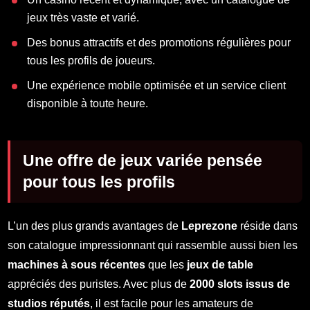
jeux très vaste et varié.
Des bonus attractifs et des promotions régulières pour
tous les profils de joueurs.
Une expérience mobile optimisée et un service client
disponible à toute heure.
Une offre de jeux variée pensée
pour tous les profils
L’un des plus grands avantages de
Leprezone
réside dans
son catalogue impressionnant qui rassemble aussi bien les
machines à sous récentes
que les
jeux de table
appréciés des puristes. Avec plus de
2000 slots issus de
studios réputés
, il est facile pour les amateurs de