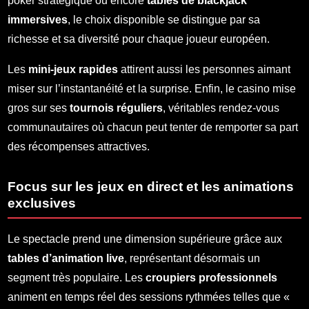
poker stratégique ou encore
tables de blackjack
immersives
, le choix disponible se distingue par sa
richesse et sa diversité pour chaque joueur européen.
Les
mini-jeux rapides
attirent aussi les personnes aimant
miser sur l’instantanéité et la surprise. Enfin, le casino mise
gros sur ses
tournois réguliers
, véritables rendez-vous
communautaires où chacun peut tenter de remporter sa part
des récompenses attractives.
Focus sur les jeux en direct et les animations
exclusives
Le spectacle prend une dimension supérieure grâce aux
tables d’animation live
, représentant désormais un
segment très populaire. Les
croupiers professionnels
animent en temps réel des sessions rythmées telles que «