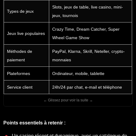
Slots, jeux de table, live casino, mini-
Types de jeux
jeux, tournois
Crazy Time, Dream Catcher, Super
Jeux live populaires
Wheel Game Show
Méthodes de
PayPal, Klarna, Skrill, Neteller, crypto-
paiement
monnaies
Plateformes
Ordinateur, mobile, tablette
Service client
24h/24 par chat, e-mail et téléphone
Points essentiels à retenir :
Un casino récent et dynamique, avec un catalogue de