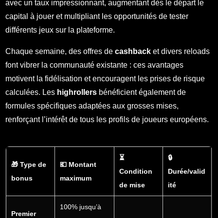
avec un taux impressionnant, augmentant dès le départ le
capital à jouer et multipliant les opportunités de tester
différents jeux sur la plateforme.
Chaque semaine, des offres de
cashback
et divers reloads
font vibrer la communauté existante : ces avantages
motivent la fidélisation et encouragent les prises de risque
calculées. Les
highrollers
bénéficient également de
formules spécifiques adaptées aux grosses mises,
renforçant l’intérêt de tous les profils de joueurs européens.
⏳
🔒
🎁 Type de
💶 Montant
Condition
Durée/valid
bonus
maximum
de mise
ité
100% jusqu’à
Premier