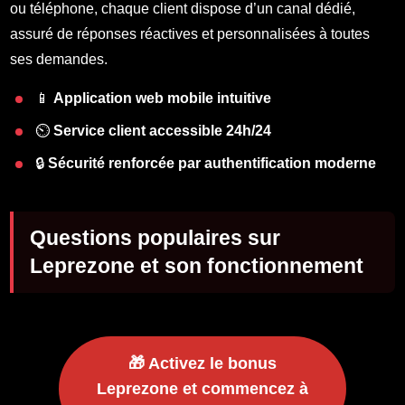
ou téléphone, chaque client dispose d’un canal dédié,
assuré de réponses réactives et personnalisées à toutes
ses demandes.
📱
Application web mobile intuitive
⏲
Service client accessible 24h/24
🔒
Sécurité renforcée par authentification moderne
Questions populaires sur
Leprezone et son fonctionnement
🎁
Activez le bonus
Leprezone et commencez à