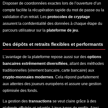
Disposer de coordonnées exactes lors de l’ouverture d’un
compte facilite la récupération rapide du mot de passe ou la
validation d’un retrait. Les
protocoles de cryptage
assurent la confidentialité des données à chaque étape du
parcours utilisateur sur la
plateforme de jeu
.
Des dépôts et retraits flexibles et performants
L’avantage de la plateforme repose aussi sur des
options
bancaires extrêmement diversifiées
, allant des méthodes
traditionnelles (virement bancaire, carte bancaire) aux
crypto-monnaies modernes
. Cela répond parfaitement
aux attentes des joueurs européens et assure une gestion
optimisée des fonds.
La gestion des
transactions
se veut claire grâce à des
plafonds affichés et adaptés à tous types de profils. Ainsi,