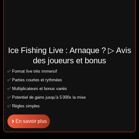
Ice Fishing Live : Arnaque ? ▷ Avis
des joueurs et bonus
✅ Format live très immersif
✅ Parties courtes et rythmées
✅ Multiplicateurs et bonus variés
✅ Potentiel de gains jusqu’à 5 000x la mise
✅ Règles simples
En savoir plus