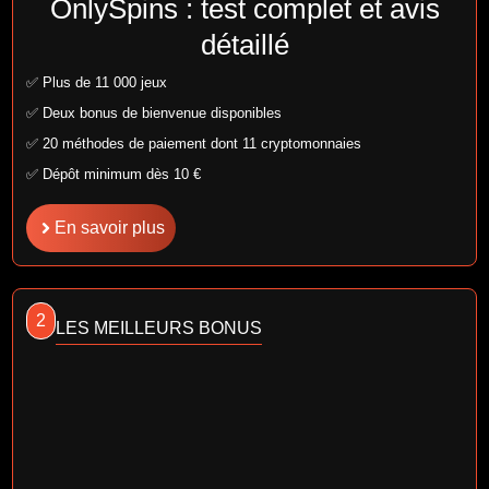
OnlySpins : test complet et avis
détaillé
✅ Plus de 11 000 jeux
✅ Deux bonus de bienvenue disponibles
✅ 20 méthodes de paiement dont 11 cryptomonnaies
✅ Dépôt minimum dès 10 €
En savoir plus
2
LES MEILLEURS BONUS