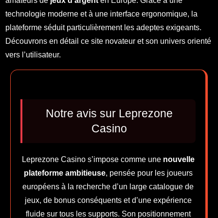
amateurs de
jeux d’argent
en Europe. Grâce à une
technologie moderne et à une interface ergonomique, la
plateforme séduit particulièrement les adeptes exigeants.
Découvrons en détail ce site novateur et son univers orienté
vers l’utilisateur.
Notre avis sur Leprezone
Casino
Leprezone Casino s’impose comme une
nouvelle
plateforme ambitieuse
, pensée pour les joueurs
européens à la recherche d’un large catalogue de
jeux, de bonus conséquents et d’une expérience
fluide sur tous les supports. Son positionnement