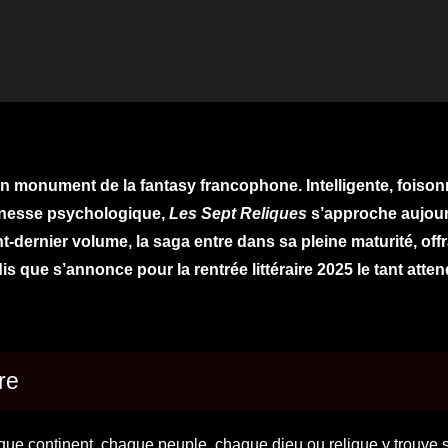
un monument de la fantasy francophone. Intelligente, foison
finesse psychologique,
Les Sept Reliques
s’approche aujour
nt-dernier volume, la saga entre dans sa pleine maturité, off
dis que s’annonce pour la rentrée littéraire 2025 le tant att
re
que continent, chaque peuple, chaque dieu ou relique y trouve 