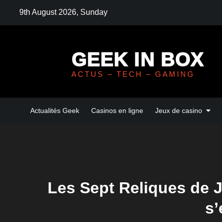
Skip
9th August 2026, Sunday
to
content
GEEK IN BOX
ACTUS – TECH – GAMING
Actualités Geek
Casinos en ligne
Jeux de casino
Les Sept Reliques de J
s’