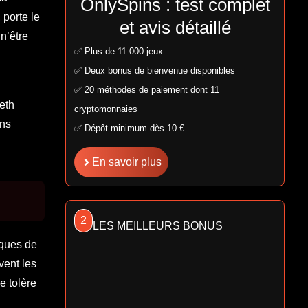
OnlySpins : test complet
 porte le
et avis détaillé
n’être
✅ Plus de 11 000 jeux
✅ Deux bonus de bienvenue disponibles
✅ 20 méthodes de paiement dont 11
eth
cryptomonnaies
ens
✅ Dépôt minimum dès 10 €
En savoir plus
2
LES MEILLEURS BONUS
iques de
vent les
e tolère