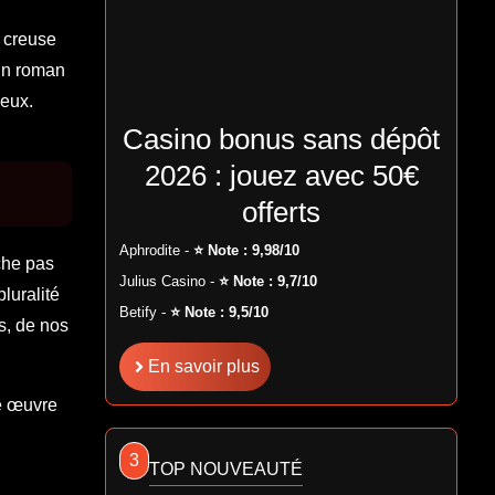
y creuse
un roman
neux.
Casino bonus sans dépôt
2026 : jouez avec 50€
offerts
Aphrodite -
⭐ Note : 9,98/10
che pas
Julius Casino -
⭐ Note : 9,7/10
luralité
Betify -
⭐ Note : 9,5/10
s, de nos
En savoir plus
e œuvre
3
TOP NOUVEAUTÉ