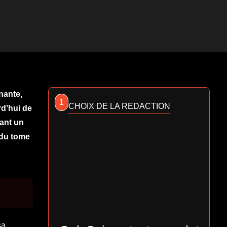
nante,
1
CHOIX DE LA REDACTION
d’hui de
rant un
endu tome
sa