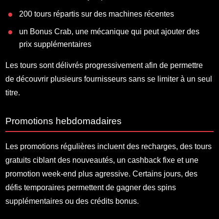
200 tours répartis sur des machines récentes
un Bonus Crab, une mécanique qui peut ajouter des
prix supplémentaires
Les tours sont délivrés progressivement afin de permettre
de découvrir plusieurs fournisseurs sans se limiter à un seul
titre.
Promotions hebdomadaires
Les promotions régulières incluent des recharges, des tours
gratuits ciblant des nouveautés, un cashback fixe et une
promotion week-end plus agressive. Certains jours, des
défis temporaires permettent de gagner des spins
supplémentaires ou des crédits bonus.