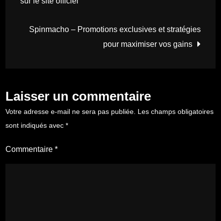
sur le site officiel
de
Spinmacho – Promotions exclusives et stratégies
l’article
pour maximiser vos gains
Laisser un commentaire
Votre adresse e-mail ne sera pas publiée.
Les champs obligatoires
sont indiqués avec
*
Commentaire
*