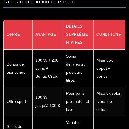
Tableau promotionnel enrichi
DÉTAILS
OFFRE
AVANTAGE
SUPPLÉME
CONDITIONS
NTAIRES
Spins
100 % + 200
Mise 35x
Bonus de
délivrés sur
spins +
dépôt +
bienvenue
plusieurs
Bonus Crab
bonus
titres
Pour paris
Mise 6x selon
100 %
Offre sport
pré-match et
types de
jusqu’à 100 €
live
cotes
Variable
Spins du