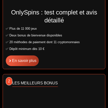
OnlySpins : test complet et avis
détaillé
✅ Plus de 11 000 jeux
✅ Deux bonus de bienvenue disponibles
✅ 20 méthodes de paiement dont 11 cryptomonnaies
✅ Dépôt minimum dès 10 €
En savoir plus
2
LES MEILLEURS BONUS