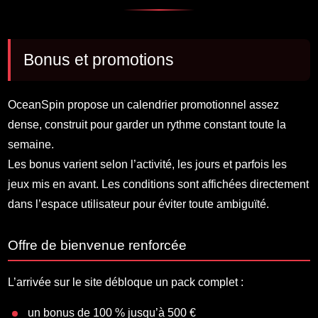
Bonus et promotions
OceanSpin propose un calendrier promotionnel assez
dense, construit pour garder un rythme constant toute la
semaine.
Les bonus varient selon l’activité, les jours et parfois les
jeux mis en avant. Les conditions sont affichées directement
dans l’espace utilisateur pour éviter toute ambiguïté.
Offre de bienvenue renforcée
L’arrivée sur le site débloque un pack complet :
un bonus de 100 % jusqu’à 500 €