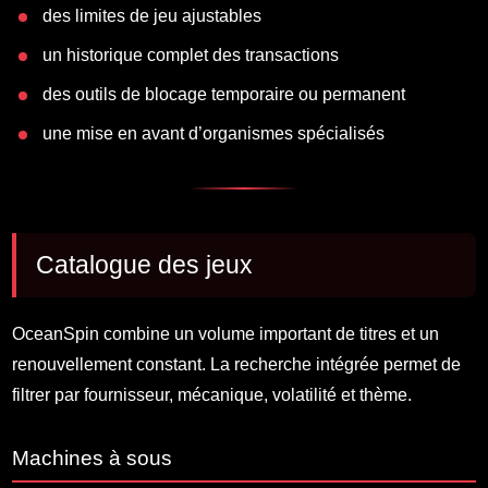
des limites de jeu ajustables
un historique complet des transactions
des outils de blocage temporaire ou permanent
une mise en avant d’organismes spécialisés
Catalogue des jeux
OceanSpin combine un volume important de titres et un
renouvellement constant. La recherche intégrée permet de
filtrer par fournisseur, mécanique, volatilité et thème.
Machines à sous