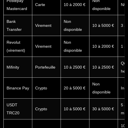
Postepay
Non
Carte
10 à 2000 €
N/A
Mastercard
disponible
Bank
Non
Virement
10 à 5000 €
3 à 
Transfer
disponible
Revolut
Non
Virement
10 à 2000 €
1 à 
(virement)
disponible
Que
Mifinity
Portefeuille
10 à 2500 €
10 à 2500 €
heu
Non
Binance Pay
Crypto
20 à 5000 €
Ins
disponible
USDT
5 à
Crypto
10 à 5000 €
30 à 5000 €
TRC20
min
10 