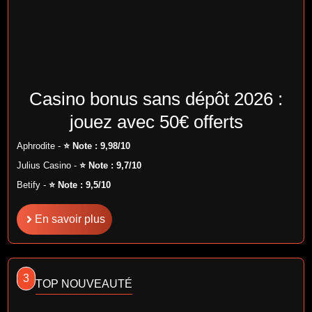
Casino bonus sans dépôt 2026 :
jouez avec 50€ offerts
Aphrodite -
⭐ Note : 9,98/10
Julius Casino -
⭐ Note : 9,7/10
Betify -
⭐ Note : 9,5/10
En savoir plus
3
TOP NOUVEAUTÉ