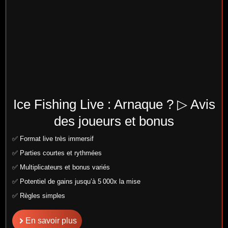
Ice Fishing Live : Arnaque ? ▷ Avis
des joueurs et bonus
✅ Format live très immersif
✅ Parties courtes et rythmées
✅ Multiplicateurs et bonus variés
✅ Potentiel de gains jusqu’à 5 000x la mise
✅ Règles simples
En savoir plus