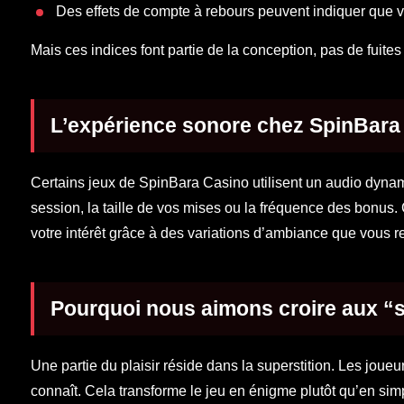
Des effets de compte à rebours peuvent indiquer que v
Mais ces indices font partie de la conception, pas de fuit
L’expérience sonore chez SpinBara
Certains jeux de SpinBara Casino utilisent un audio dyna
session, la taille de vos mises ou la fréquence des bonu
votre intérêt grâce à des variations d’ambiance que vous 
Pourquoi nous aimons croire aux 
Une partie du plaisir réside dans la superstition. Les jou
connaît. Cela transforme le jeu en énigme plutôt qu’en simpl