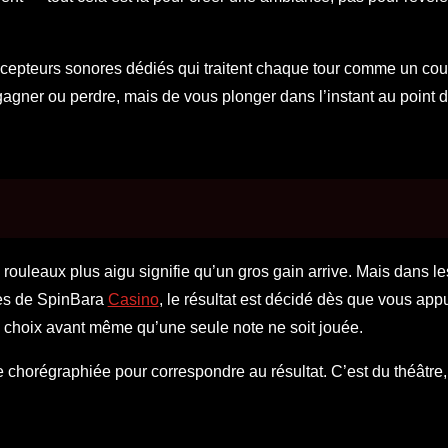
ncepteurs sonores dédiés qui traitent chaque tour comme un cour
 gagner ou perdre, mais de vous plonger dans l’instant au point d
 rouleaux plus aigu signifie qu’un gros gain arrive. Mais dans le
les de SpinBara
Casino
, le résultat est décidé dès que vous app
n choix avant même qu’une seule note ne soit jouée.
chorégraphiée pour correspondre au résultat. C’est du théâtre