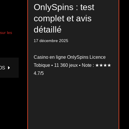
OnlySpins : test
complet et avis
détaillé
sur les
17 décembre 2025
Casino en ligne OnlySpins Licence
Tobique • 11 360 jeux • Note : ★★★★
cOS
4.7/5