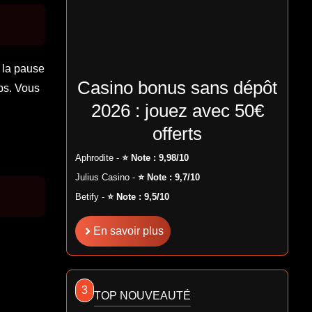
r la pause
Casino bonus sans dépôt
ps. Vous
2026 : jouez avec 50€
offerts
Aphrodite -
⭐ Note : 9,98/10
Julius Casino -
⭐ Note : 9,7/10
Betify -
⭐ Note : 9,5/10
En savoir plus
3
TOP NOUVEAUTÉ