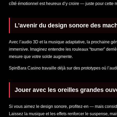
côté émotionnel est heureux d’y croire — juste pour cette 
L’avenir du design sonore des mac
Avec l’audio 3D et la musique adaptative, la prochaine gé
immersive. Imaginez entendre les rouleaux “tourner” derri
mesure que votre solde augmente.
SpinBara Casino travaille déjà sur des prototypes où l’audi
Jouer avec les oreilles grandes ouv
Si vous aimez le design sonore, profitez-en — mais cons
Laissez la musique et les effets renforcer le suspense, ma