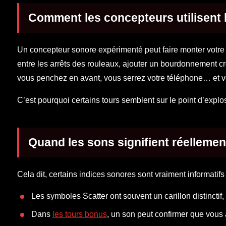
Comment les concepteurs utilisent l
Un concepteur sonore expérimenté peut faire monter votr
entre les arrêts des rouleaux, ajouter un bourdonnement c
vous penchez en avant, vous serrez votre téléphone… et vo
C’est pourquoi certains tours semblent sur le point d’explo
Quand les sons signifient réelleme
Cela dit, certains indices sonores sont vraiment informatifs 
Les symboles Scatter ont souvent un carillon distincti
Dans
les tours bonus
, un son peut confirmer que vous