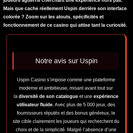
joueurs aguerris cherchant une expérience hors pair.
Mais que cache réellement Uspin derrière son interface
colorée ? Zoom sur les atouts, spécificités et
fonctionnement de ce casino qui attise tant la curiosité.
Notre avis sur Uspin
Uspin Casino s’impose comme une plateforme
moderne et ambitieuse, misant avant tout sur
la
diversité de son catalogue
et une
expérience
utilisateur fluide
. Avec plus de 5 000 jeux, des
fournisseurs réputés et des bonus généreux, le
site cible clairement les joueurs qui recherchent du
choix et de la simplicité. Malgré l’absence d’une