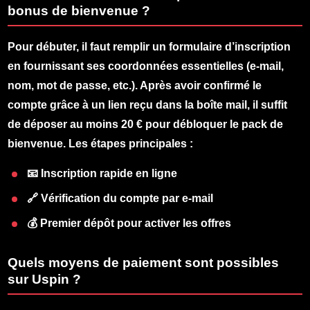
bonus de bienvenue ?
Pour débuter, il faut remplir un formulaire d’inscription
en fournissant ses coordonnées essentielles (e-mail,
nom, mot de passe, etc.). Après avoir confirmé le
compte grâce à un lien reçu dans la boîte mail, il suffit
de déposer au moins 20 € pour débloquer le pack de
bienvenue. Les étapes principales :
📧 Inscription rapide en ligne
🔗 Vérification du compte par e-mail
💰 Premier dépôt pour activer les offres
Quels moyens de paiement sont possibles
sur Uspin ?