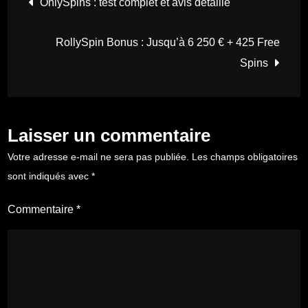
OnlySpins : test complet et avis détaillé
de
RollySpin Bonus : Jusqu’à 6 250 € + 425 Free
l’article
Spins
Laisser un commentaire
Votre adresse e-mail ne sera pas publiée.
Les champs obligatoires
sont indiqués avec
*
Commentaire
*