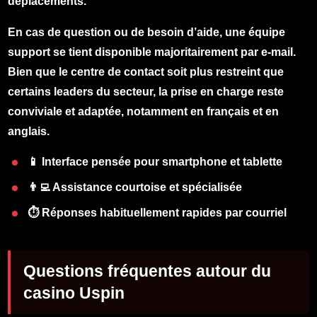
déplacements.
En cas de question ou de besoin d’aide, une équipe
support se tient disponible majoritairement par e-mail.
Bien que le centre de contact soit plus restreint que
certains leaders du secteur, la prise en charge reste
conviviale et adaptée, notamment en français et en
anglais.
📱 Interface pensée pour smartphone et tablette
👨‍💻 Assistance courtoise et spécialisée
⏱ Réponses habituellement rapides par courriel
Questions fréquentes autour du
casino Uspin