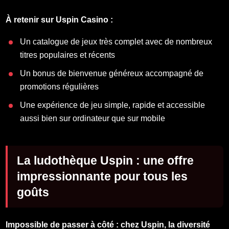
À retenir sur Uspin Casino :
Un catalogue de jeux très complet avec de nombreux
titres populaires et récents
Un bonus de bienvenue généreux accompagné de
promotions régulières
Une expérience de jeu simple, rapide et accessible
aussi bien sur ordinateur que sur mobile
La ludothèque Uspin : une offre
impressionnante pour tous les
goûts
Impossible de passer à côté : chez Uspin, la diversité