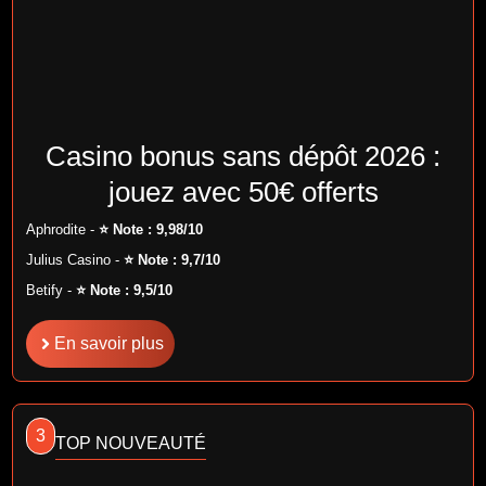
Casino bonus sans dépôt 2026 :
jouez avec 50€ offerts
Aphrodite -
⭐ Note : 9,98/10
Julius Casino -
⭐ Note : 9,7/10
Betify -
⭐ Note : 9,5/10
En savoir plus
3
TOP NOUVEAUTÉ