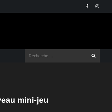
Rechercher
:
veau mini-jeu