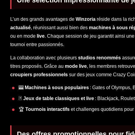
Une sélection impressionnante de je
L’un des grands avantages de
Winzoria
réside dans la ric
actualisé
, réunissant aussi bien des
machines à sous ré
ou en mode
live
. Chaque session de jeu garantit ainsi une
tournoi entre passionnés.
La collaboration avec plusieurs
studios renommés
assure
titres proposés. Grâce au
mode live
, les membres retrouv
croupiers professionnels
sur des jeux comme Crazy Coi
🎰
Machines à sous populaires
: Gates of Olympus,
🃏
Jeux de table classiques et live
: Blackjack, Roulet
🏆
Tournois interactifs
et challenges quotidiens pour
Des offres promotionnelles pour fid