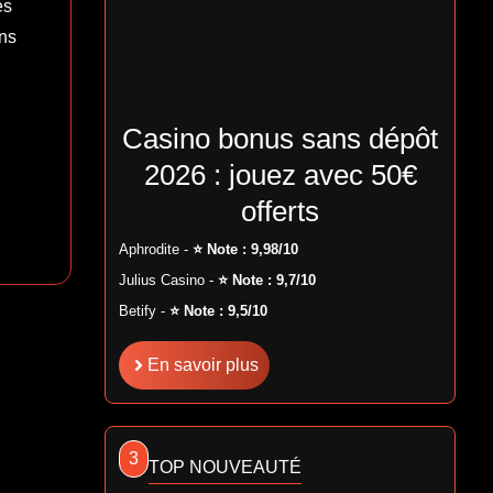
es
ins
Casino bonus sans dépôt
2026 : jouez avec 50€
offerts
Aphrodite -
⭐ Note : 9,98/10
Julius Casino -
⭐ Note : 9,7/10
Betify -
⭐ Note : 9,5/10
En savoir plus
3
TOP NOUVEAUTÉ