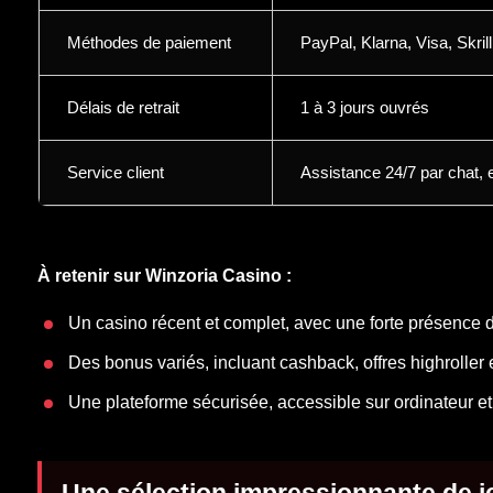
Méthodes de paiement
PayPal, Klarna, Visa, Skril
Délais de retrait
1 à 3 jours ouvrés
Service client
Assistance 24/7 par chat, 
À retenir sur Winzoria Casino :
Un casino récent et complet, avec une forte présence de
Des bonus variés, incluant cashback, offres highroller 
Une plateforme sécurisée, accessible sur ordinateur et