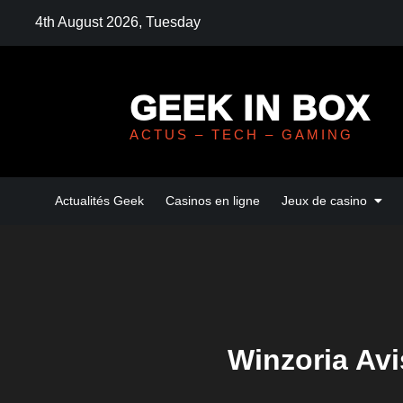
Skip
4th August 2026, Tuesday
to
content
GEEK IN BOX
ACTUS – TECH – GAMING
Actualités Geek
Casinos en ligne
Jeux de casino
Winzoria Avi