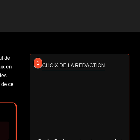
il de
1
CHOIX DE LA REDACTION
ux en
les
n de ce