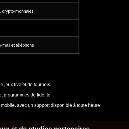
l, crypto-monnaies
e-mail et téléphone
 jeux live et de tournois.
et programmes de fidélité.
 mobile, avec un support disponible à toute heure