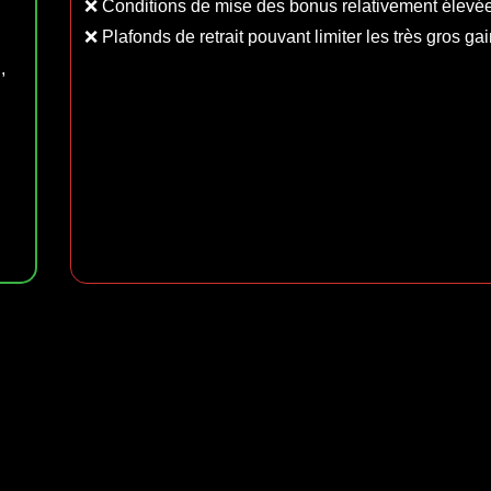
❌ Conditions de mise des bonus relativement élevé
❌ Plafonds de retrait pouvant limiter les très gros ga
,