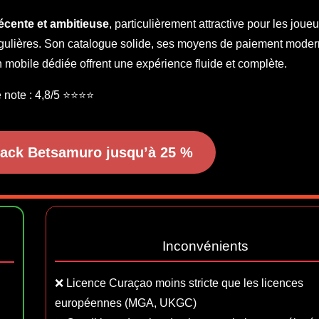
écente et ambitieuse
, particulièrement attractive pour les joueu
gulières. Son catalogue solide, ses moyens de paiement mode
n mobile dédiée offrent une expérience fluide et complète.
 note : 4,8/5 ⭐⭐⭐⭐
back Betsamuro jusqu’à 25 %
Inconvénients
❌ Licence Curaçao moins stricte que les licences
européennes (MGA, UKGC)