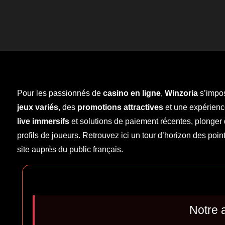
Pour les passionnés de
casino en ligne
,
Winzoria
s’impos
jeux variés
, des
promotions attractives
et une expérience
live immersifs
et solutions de paiement récentes, plonger 
profils de joueurs. Retrouvez ici un tour d’horizon des points
site auprès du public français.
Notre 