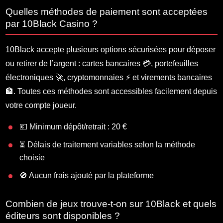
Quelles méthodes de paiement sont acceptées
par 10Black Casino ?
10Black accepte plusieurs options sécurisées pour déposer
ou retirer de l’argent : cartes bancaires 💳, portefeuilles
électroniques 🚀, cryptomonnaies ⚡ et virements bancaires
🏦. Toutes ces méthodes sont accessibles facilement depuis
votre compte joueur.
💶 Minimum dépôt/retrait : 20 €
⏳ Délais de traitement variables selon la méthode
choisie
🚫 Aucun frais ajouté par la plateforme
Combien de jeux trouve-t-on sur 10Black et quels
éditeurs sont disponibles ?