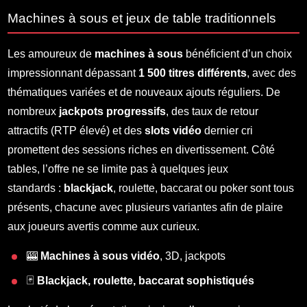
Machines à sous et jeux de table traditionnels
Les amoureux de
machines à sous
bénéficient d’un choix
impressionnant dépassant
1 500 titres différents
, avec des
thématiques variées et de nouveaux ajouts réguliers. De
nombreux
jackpots progressifs
, des taux de retour
attractifs (RTP élevé) et des
slots vidéo
dernier cri
promettent des sessions riches en divertissement. Côté
tables, l’offre ne se limite pas à quelques jeux
standards :
blackjack
, roulette, baccarat ou poker sont tous
présents, chacune avec plusieurs variantes afin de plaire
aux joueurs avertis comme aux curieux.
🎰
Machines à sous vidéo
, 3D, jackpots
🃏
Blackjack, roulette, baccarat sophistiqués