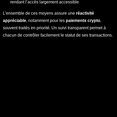
rendant l’accès largement accessible
L’ensemble de ces moyens assure une
réactivité
appréciable
, notamment pour les
paiements crypto
,
souvent traités en priorité. Un suivi transparent permet à
chacun de contrôler facilement le statut de ses transactions.