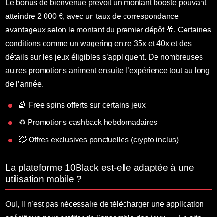
Le bonus de bienvenue prévoit un montant boosté pouvant
atteindre 2 000 €, avec un taux de correspondance
avantageux selon le montant du premier dépôt 🎁. Certaines
conditions comme un wagering entre 35x et 40x et des
détails sur les jeux éligibles s’appliquent. De nombreuses
autres promotions animent ensuite l’expérience tout au long
de l’année.
🌈 Free spins offerts sur certains jeux
♻️ Promotions cashback hebdomadaires
💥 Offres exclusives ponctuelles (crypto inclus)
La plateforme 10Black est-elle adaptée à une
utilisation mobile ?
Oui, il n’est pas nécessaire de télécharger une application