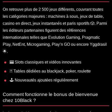
On retrouve plus de 2 500 jeux différents, couvrant toutes
les catégories majeures : machines à sous, jeux de table,
casino en direct, jeux instantanés et paris sportifs 🎲. Parmi
les éditeurs partenaires figurent des références
internationales telles que Evolution Gaming, Pragmatic
Play, NetEnt, Microgaming, Play’n GO ou encore Yggdrasil
🌟.
🎰 Slots classiques et vidéos innovantes
🃏 Tables dédiées au blackjack, poker, roulette
🕹️ Nouveautés ajoutées régulièrement
Comment fonctionne le bonus de bienvenue
chez 10Black ?