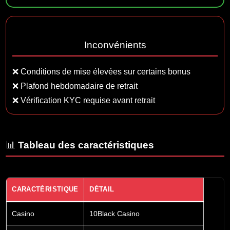
Inconvénients
❌ Conditions de mise élevées sur certains bonus
❌ Plafond hebdomadaire de retrait
❌ Vérification KYC requise avant retrait
📊
Tableau des caractéristiques
CARACTÉRISTIQUE
DÉTAIL
Casino
10Black Casino