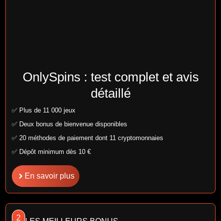
OnlySpins : test complet et avis
détaillé
✅ Plus de 11 000 jeux
✅ Deux bonus de bienvenue disponibles
✅ 20 méthodes de paiement dont 11 cryptomonnaies
✅ Dépôt minimum dès 10 €
En savoir plus
2