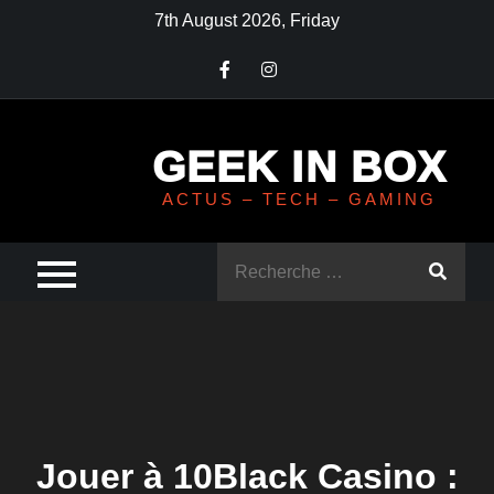
Skip
7th August 2026, Friday
to
content
GEEK IN BOX
ACTUS – TECH – GAMING
Rechercher
:
Jouer à 10Black Casino :