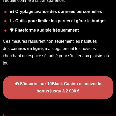
l’équité comme à la transparence.
🔐
Cryptage avancé des données personnelles
📉
Outils pour limiter les pertes et gérer le budget
🛡️
Plateforme auditée fréquemment
Ces mesures rassurent non seulement les habitués
des
casinos en ligne
, mais également les novices
cherchant un espace sécurisé pour s’initier aux plaisirs du
jeu.
🎁 S’inscrire sur 10Black Casino et
activer le
bonus jusqu’à 2 000 €