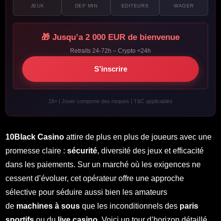
JEUX
DEP MIN
EDITEURS
WAGER
🎁 Jusqu’a 2 000 EUR de bienvenue
Retraits 24-72h – Crypto <24h
S’inscrire
18+ | Jouer comporte des risques | T&C applicables
10Black Casino
attire de plus en plus de joueurs avec une
promesse claire :
sécurité
, diversité des jeux et efficacité
dans les paiements. Sur un marché où les exigences ne
cessent d’évoluer, cet opérateur offre une approche
sélective pour séduire aussi bien les amateurs
de
machines à sous
que les inconditionnels des
paris
sportifs
ou du
live casino
. Voici un tour d’horizon détaillé