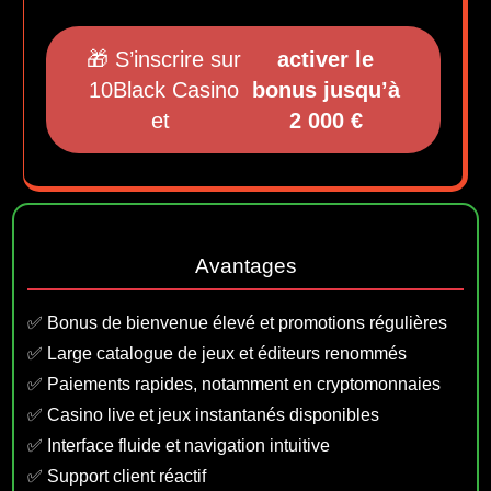
🎁 S’inscrire sur
activer le
10Black Casino
bonus jusqu’à
et
2 000 €
Avantages
✅ Bonus de bienvenue élevé et promotions régulières
✅ Large catalogue de jeux et éditeurs renommés
✅ Paiements rapides, notamment en cryptomonnaies
✅ Casino live et jeux instantanés disponibles
✅ Interface fluide et navigation intuitive
✅ Support client réactif