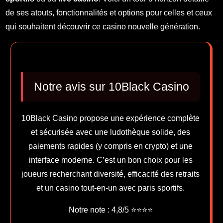
de ses atouts, fonctionnalités et options pour celles et ceux
qui souhaitent découvrir ce casino nouvelle génération.
Notre avis sur 10Black Casino
10Black Casino propose une expérience complète
et sécurisée avec une ludothèque solide, des
paiements rapides (y compris en crypto) et une
interface moderne. C’est un bon choix pour les
joueurs recherchant diversité, efficacité des retraits
et un casino tout-en-un avec paris sportifs.
Notre note : 4,8/5 ⭐⭐⭐⭐