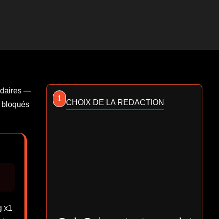
adaires —
1
CHOIX DE LA REDACTION
s bloqués
g x1