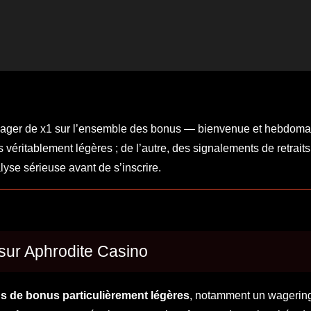
un wager de x1 sur l’ensemble des bonus — bienvenue et hebdom
s véritablement légères ; de l’autre, des signalements de retrait
yse sérieuse avant de s’inscrire.
 sur Aphrodite Casino
s de bonus particulièrement légères
, notamment un wagerin