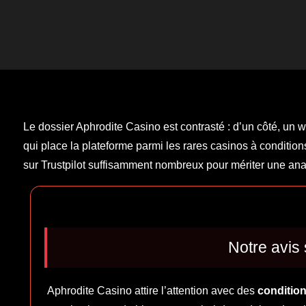
Le dossier Aphrodite Casino est contrasté : d’un côté, 
qui place la plateforme parmi les rares casinos à condition
sur Trustpilot suffisamment nombreux pour mériter une anal
Notre avis
Aphrodite Casino attire l’attention avec des
condition