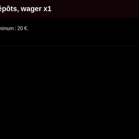
épôts, wager x1
nimum : 20 €.