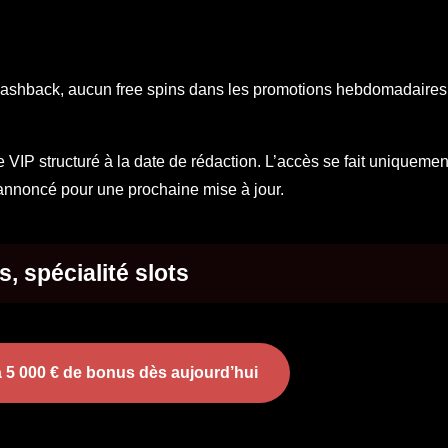
cashback, aucun free spins dans les promotions hebdomadaires
IP structuré à la date de rédaction. L’accès se fait uniquemen
 annoncé pour une prochaine mise à jour.
, spécialité slots
 5 000 € de bonus dès aujourd’hui