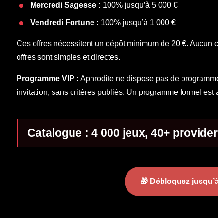
Mercredi Sagesse :
100% jusqu’à 5 000 €
Vendredi Fortune :
100% jusqu’à 1 000 €
Ces offres nécessitent un dépôt minimum de 20 €. Aucun 
offres sont simples et directes.
Programme VIP :
Aphrodite ne dispose pas de programme V
invitation, sans critères publiés. Un programme formel est
Catalogue : 4 000 jeux, 40+ providers
🎁
Débloquez jusqu’à