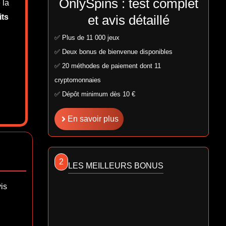
OnlySpins : test complet
 la
its
et avis détaillé
✅ Plus de 11 000 jeux
✅ Deux bonus de bienvenue disponibles
✅ 20 méthodes de paiement dont 11
cryptomonnaies
✅ Dépôt minimum dès 10 €
En savoir plus
2
LES MEILLEURS BONUS
vis