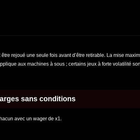
être rejoué une seule fois avant d’être retirable. La mise maxim
’applique aux machines à sous ; certains jeux à forte volatilité so
arges sans conditions
chacun avec un wager de x1.