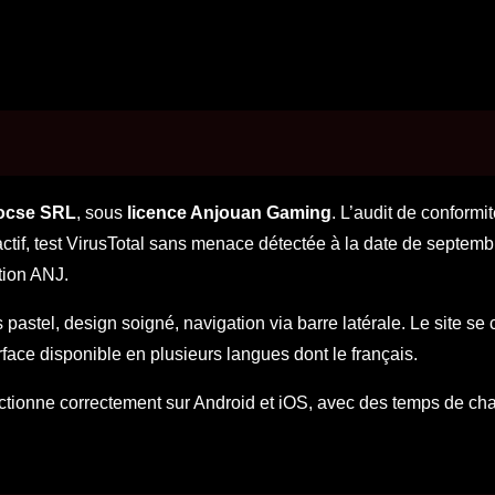
ocse SRL
, sous
licence Anjouan Gaming
. L’audit de conformit
if, test VirusTotal sans menace détectée à la date de septemb
tion ANJ.
s pastel, design soigné, navigation via barre latérale. Le site se
face disponible en plusieurs langues dont le français.
nctionne correctement sur Android et iOS, avec des temps de c