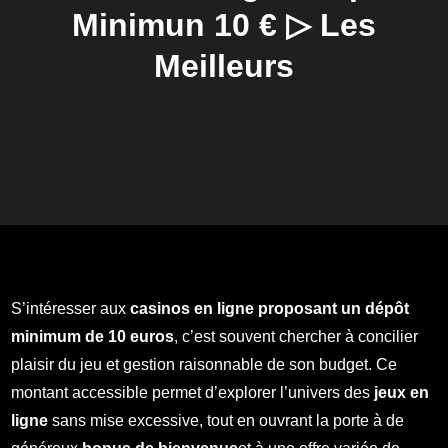
Minimun 10 € ▷ Les
Meilleurs
S’intéresser aux
casinos en ligne proposant un dépôt
minimum de 10 euros
, c’est souvent chercher à concilier
plaisir du jeu et gestion raisonnable de son budget. Ce
montant accessible permet d’explorer l’univers des
jeux en
ligne
sans mise excessive, tout en ouvrant la porte à de