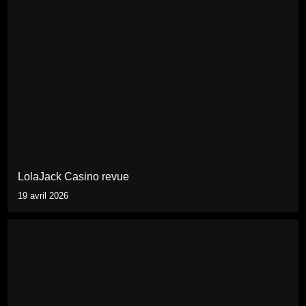
LolaJack Casino revue
19 avril 2026