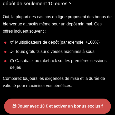
dépôt de seulement 10 euros ?
Oui, la plupart des casinos en ligne proposent des bonus de
bienvenue attractifs même pour un dépôt minimal. Ces
offres incluent souvent :
💯 Multiplicateurs de dépôt (par exemple, +100%)
🎉 Tours gratuits sur diverses machines à sous
🦺 Cashback ou rakeback sur les premières sessions
de jeu
Comparez toujours les exigences de mise et la durée de
validité pour maximiser vos bénéfices.
🎁 Jouer avec
10 € et activer un bonus exclusif