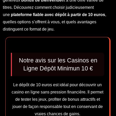
généreux
bonus de bienvenue
et à une offre variée de
titres. Découvrez comment choisir judicieusement
une
plateforme fiable avec dépôt à partir de 10 euros
,
quelles options s’offrent à vous, et quels avantages
distinguent ce format de jeu.
Notre avis sur les Casinos en
Ligne Dépôt Minimun 10 €
Le dépôt de 10 euros est idéal pour découvrir un
casino en ligne sans pression financière. Il permet
de tester les jeux, profiter de bonus attractifs et
jouer de façon responsable tout en conservant de
vraies chances de gains.