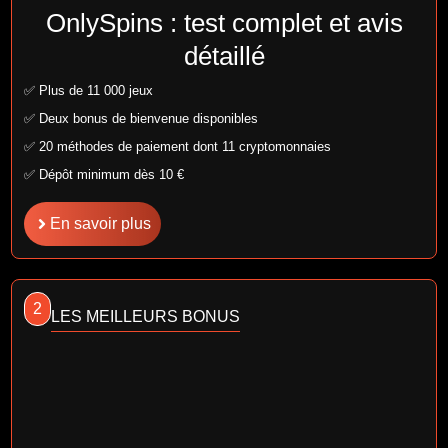
OnlySpins : test complet et avis
détaillé
✅ Plus de 11 000 jeux
✅ Deux bonus de bienvenue disponibles
✅ 20 méthodes de paiement dont 11 cryptomonnaies
✅ Dépôt minimum dès 10 €
En savoir plus
2
LES MEILLEURS BONUS