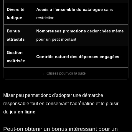
Diversité
Accès à l’ensemble du catalogue
sans
ludique
restriction
Bonus
Nombreuses promotions
déclenchées même
attractifs
pour un petit montant
Gestion
Contrôle naturel des dépenses engagées
maîtrisée
Miser peu permet donc d’adopter une démarche
responsable tout en conservant l’adrénaline et le plaisir
du
jeu en ligne
.
Peut-on obtenir un bonus intéressant pour un