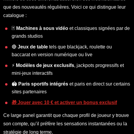
que des nouveautés régulières. Voici ce qui distingue leur
catalogue :
🃏
Machines à sous vidéo
et classiques signées par de
grands studios
🔴
Jeux de table
tels que blackjack, roulette ou
baccarat en version numérique ou live
⚡
Modèles de jeux exclusifs
, jackpots progressifs et
mini-jeux interactifs
🏟️
Paris sportifs intégrés
et paris en direct sur certains
sites partenaires
🎁 Jouer avec 10 € et activer un bonus exclusif
Ce large panel garantit que chaque profil de joueur y trouve
son compte, qu’il préfère les sensations instantanées ou la
stratégie de long terme.