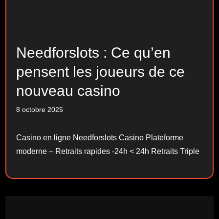
Needforslots : Ce qu’en
pensent les joueurs de ce
nouveau casino
8 octobre 2025
Casino en ligne Needforslots Casino Plateforme
moderne – Retraits rapides -24h < 24h Retraits Triple