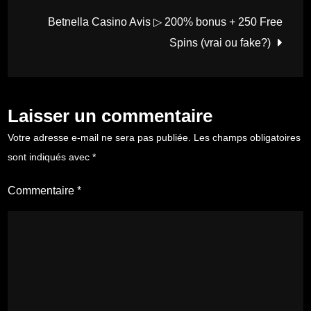
Betnella Casino Avis ▷ 200% bonus + 250 Free
l’article
Spins (vrai ou fake?)
Laisser un commentaire
Votre adresse e-mail ne sera pas publiée.
Les champs obligatoires
sont indiqués avec
*
Commentaire
*