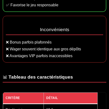
✅ Favorise le jeu responsable
Inconvénients
❌ Bonus parfois plafonnés
❌ Wager souvent identique aux gros dépôts
❌ Avantages VIP parfois inaccessibles
📊
Tableau des caractéristiques
CRITÈRE
DÉTAIL