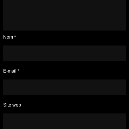
Nom
*
E-mail
*
Site web