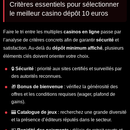
Critères essentiels pour sélectionner
le meilleur casino dépôt 10 euros
Faire le tri entre les multiples
casinos en ligne
passe par
l’analyse de critères concrets afin de garantir
sécurité
et
satisfaction. Au-delà du
dépôt minimum affiché
, plusieurs
éléments clés doivent orienter votre choix.
🔒
Sécurité
: priorité aux sites certifiés et surveillés par
des autorités reconnues.
🎁
Bonus de bienvenue
: vérifiez la générosité des
offres et les conditions requises (wager, plafond de
gains).
🎰
Catalogue de jeux
: recherchez une grande diversité
et la présence d’éditeurs réputés dans le secteur.