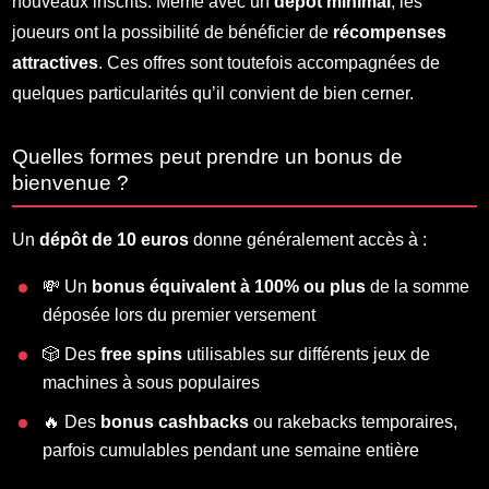
nouveaux inscrits. Même avec un
dépôt minimal
, les
joueurs ont la possibilité de bénéficier de
récompenses
attractives
. Ces offres sont toutefois accompagnées de
quelques particularités qu’il convient de bien cerner.
Quelles formes peut prendre un bonus de
bienvenue ?
Un
dépôt de 10 euros
donne généralement accès à :
💸 Un
bonus équivalent à 100% ou plus
de la somme
déposée lors du premier versement
🎲 Des
free spins
utilisables sur différents jeux de
machines à sous populaires
🔥 Des
bonus cashbacks
ou rakebacks temporaires,
parfois cumulables pendant une semaine entière