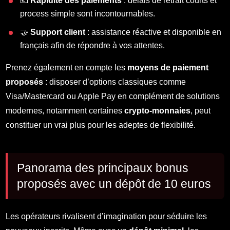
💶
Rapidité des paiements
: délais de retrait courts et
process simple sont incontournables.
🤝
Support client
: assistance réactive et disponible en
français afin de répondre à vos attentes.
Prenez également en compte les
moyens de paiement
proposés
: disposer d’options classiques comme
Visa/Mastercard ou Apple Pay en complément de solutions
modernes, notamment certaines
crypto-monnaies
, peut
constituer un vrai plus pour les adeptes de flexibilité.
Panorama des principaux bonus
proposés avec un dépôt de 10 euros
Les opérateurs rivalisent d’imagination pour séduire les