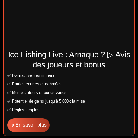
Ice Fishing Live : Arnaque ? ▷ Avis
des joueurs et bonus
✅ Format live très immersif
✅ Parties courtes et rythmées
✅ Multiplicateurs et bonus variés
✅ Potentiel de gains jusqu’à 5 000x la mise
✅ Règles simples
En savoir plus