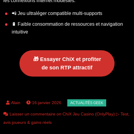
les connexions internet modestes.
📲 Jeu ultraléger compatible multi-supports
🔋 Faible consommation de ressources et navigation
intuitive
🎁
Essayer ChiX et profiter
de son RTP attractif
16 janvier 2026
Laisser un commentaire on ChiX Jeu Casino (OnlyPlay) ▷ Test,
avis joueurs & gains réels