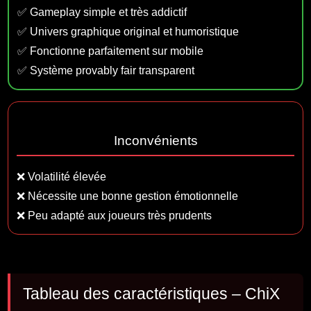
✅ Gameplay simple et très addictif
✅ Univers graphique original et humoristique
✅ Fonctionne parfaitement sur mobile
✅ Système provably fair transparent
Inconvénients
❌ Volatilité élevée
❌ Nécessite une bonne gestion émotionnelle
❌ Peu adapté aux joueurs très prudents
Tableau des caractéristiques – ChiX