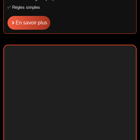
✅ Règles simples
En savoir plus