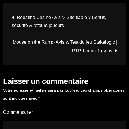
Navigation
Roostino Casino Avis ▷ Site fiable ? Bonus,
sécurité & retours joueurs
de
Mouse on the Run ▷ Avis & Test du jeu Stakelogic |
l’article
RTP, bonus & gains
Laisser un commentaire
Votre adresse e-mail ne sera pas publiée.
Les champs obligatoires
sont indiqués avec
*
Commentaire
*