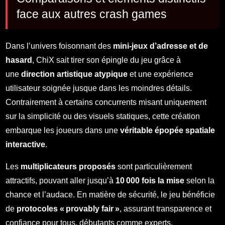
face aux autres crash games
Dans l’univers foisonnant des
mini-jeux d’adresse et de
hasard
, ChiX sait tirer son épingle du jeu grâce à
une
direction artistique atypique
et une expérience
utilisateur soignée jusque dans les moindres détails.
Contrairement à certains concurrents misant uniquement
sur la simplicité ou des visuels statiques, cette création
embarque les joueurs dans une
véritable épopée spatiale
interactive
.
Les
multiplicateurs proposés
sont particulièrement
attractifs, pouvant aller jusqu’à
10 000 fois la mise
selon la
chance et l’audace. En matière de sécurité, le jeu bénéficie
de
protocoles « provably fair »
, assurant transparence et
confiance pour tous, débutants comme experts.