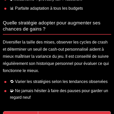
📊 Parfaite adaptation à tous les budgets
Quelle stratégie adopter pour augmenter ses
chances de gains ?
Diversifier la taille des mises, observer les cycles de crash
et déterminer un seuil de cash-out personnalisé aident à
mieux maîtriser la variance du jeu. Il est conseillé de suivre
régulièrement son historique personnel pour évaluer ce qui
fonctionne le mieux.
🔁 Varier les stratégies selon les tendances observées
🧩 Ne jamais hésiter à faire des pauses pour garder un
regard neuf