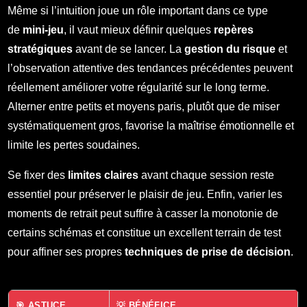
Même si l’intuition joue un rôle important dans ce type
de
mini-jeu
, il vaut mieux définir quelques
repères
stratégiques
avant de se lancer. La
gestion du risque
et
l’observation attentive des tendances précédentes peuvent
réellement améliorer votre régularité sur le long terme.
Alterner entre petits et moyens paris, plutôt que de miser
systématiquement gros, favorise la maîtrise émotionnelle et
limite les pertes soudaines.
Se fixer des
limites claires
avant chaque session reste
essentiel pour préserver le plaisir de jeu. Enfin, varier les
moments de retrait peut suffire à casser la monotonie de
certains schémas et constitue un excellent terrain de test
pour affiner ses propres
techniques de prise de décision
.
🎯 ASTUCE
💡 BÉNÉFICE