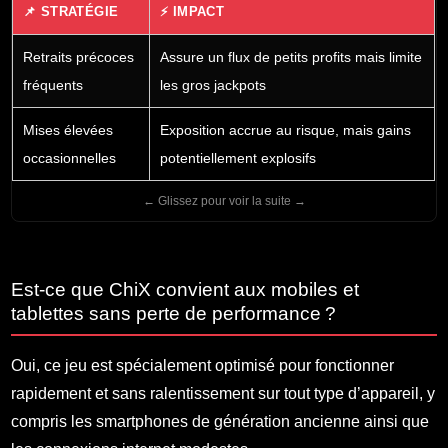
📌 STRATÉGIE
⚡ IMPACT
Retraits précoces
Assure un flux de petits profits mais limite
fréquents
les gros jackpots
Mises élevées
Exposition accrue au risque, mais gains
occasionnelles
potentiellement explosifs
Est-ce que ChiX convient aux mobiles et
tablettes sans perte de performance ?
Oui, ce jeu est spécialement optimisé pour fonctionner
rapidement et sans ralentissement sur tout type d’appareil, y
compris les smartphones de génération ancienne ainsi que