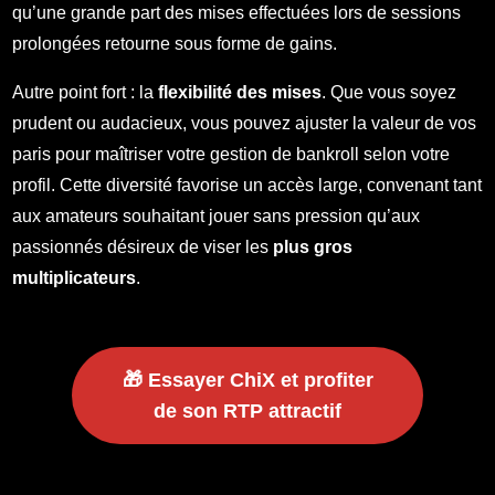
qu’une grande part des mises effectuées lors de sessions
prolongées retourne sous forme de gains.
Autre point fort : la
flexibilité des mises
. Que vous soyez
prudent ou audacieux, vous pouvez ajuster la valeur de vos
paris pour maîtriser votre gestion de bankroll selon votre
profil. Cette diversité favorise un accès large, convenant tant
aux amateurs souhaitant jouer sans pression qu’aux
passionnés désireux de viser les
plus gros
multiplicateurs
.
🎁
Essayer ChiX et profiter
de son RTP attractif