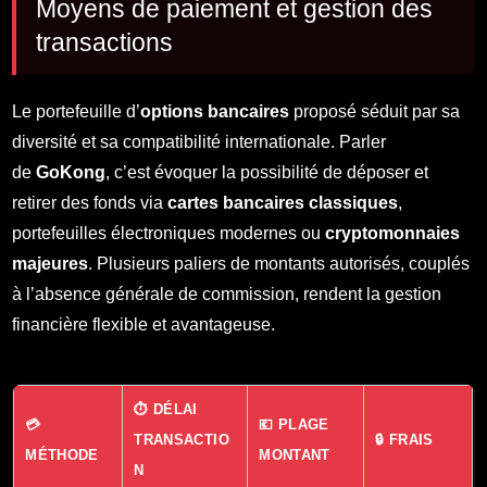
Moyens de paiement et gestion des
transactions
Le portefeuille d’
options bancaires
proposé séduit par sa
diversité et sa compatibilité internationale. Parler
de
GoKong
, c’est évoquer la possibilité de déposer et
retirer des fonds via
cartes bancaires classiques
,
portefeuilles électroniques modernes ou
cryptomonnaies
majeures
. Plusieurs paliers de montants autorisés, couplés
à l’absence générale de commission, rendent la gestion
financière flexible et avantageuse.
⏱️ DÉLAI
💳
💶 PLAGE
TRANSACTIO
🔒 FRAIS
MÉTHODE
MONTANT
N