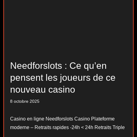
Needforslots : Ce qu’en
pensent les joueurs de ce
nouveau casino
8 octobre 2025
Casino en ligne Needforslots Casino Plateforme
moderne – Retraits rapides -24h < 24h Retraits Triple