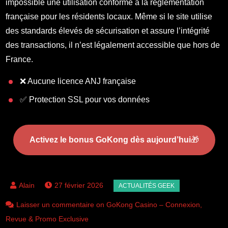
impossible une utilisation conforme à la réglementation
française pour les résidents locaux. Même si le site utilise
des standards élevés de sécurisation et assure l’intégrité
des transactions, il n’est légalement accessible que hors de
France.
❌ Aucune licence ANJ française
✅ Protection SSL pour vos données
Activez le bonus GoKong dès aujourd’hui
🎁
27 février 2026
Laisser un commentaire on GoKong Casino – Connexion,
Revue & Promo Exclusive