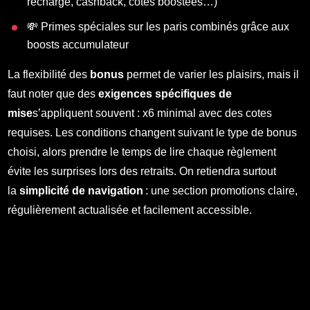
recharge, cashback, cotes boostées…)
💸 Primes spéciales sur les paris combinés grâce aux
boosts accumulateur
La flexibilité des
bonus
permet de varier les plaisirs, mais il
faut noter que des
exigences spécifiques de
mise
s’appliquent souvent : x6 minimal avec des cotes
requises. Les conditions changent suivant le type de bonus
choisi, alors prendre le temps de lire chaque règlement
évite les surprises lors des retraits. On retiendra surtout
la
simplicité de navigation
: une section promotions claire,
régulièrement actualisée et facilement accessible.