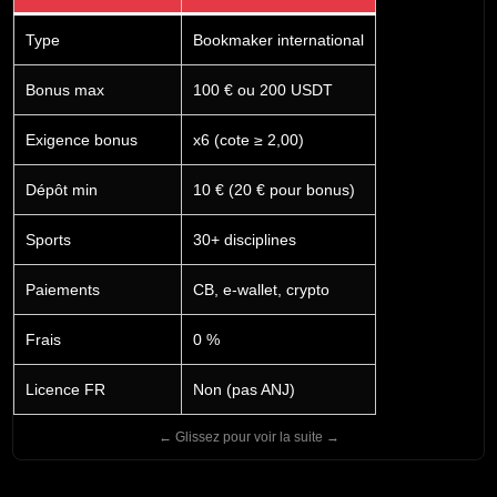
Type
Bookmaker international
Bonus max
100 € ou 200 USDT
Exigence bonus
x6 (cote ≥ 2,00)
Dépôt min
10 € (20 € pour bonus)
Sports
30+ disciplines
Paiements
CB, e-wallet, crypto
Frais
0 %
Licence FR
Non (pas ANJ)