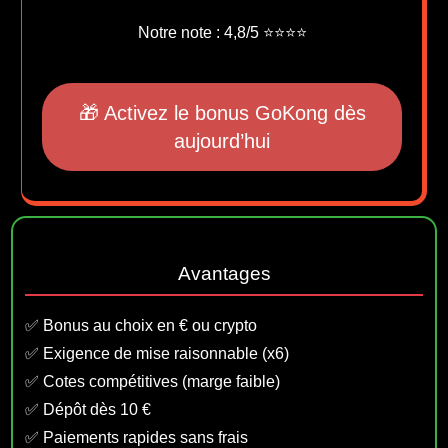
Notre note : 4,8/5 ⭐⭐⭐⭐
🎁 Activez le bonus GoKong dès
aujourd’hui
Avantages
✅ Bonus au choix en € ou crypto
✅ Exigence de mise raisonnable (x6)
✅ Cotes compétitives (marge faible)
✅ Dépôt dès 10 €
✅ Paiements rapides sans frais