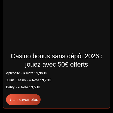
Casino bonus sans dépôt 2026 :
jouez avec 50€ offerts
Aphrodite -
⭐ Note : 9,98/10
Julius Casino -
⭐ Note : 9,7/10
Betify -
⭐ Note : 9,5/10
En savoir plus