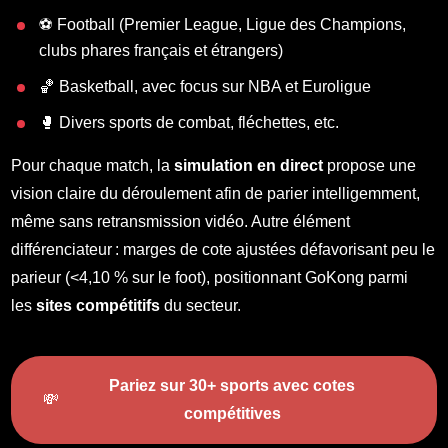
⚽ Football (Premier League, Ligue des Champions,
clubs phares français et étrangers)
🏀 Basketball, avec focus sur NBA et Euroligue
🥊 Divers sports de combat, fléchettes, etc.
Pour chaque match, la
simulation en direct
propose une
vision claire du déroulement afin de parier intelligemment,
même sans retransmission vidéo. Autre élément
différenciateur : marges de cote ajustées défavorisant peu le
parieur (<4,10 % sur le foot), positionnant GoKong parmi
les
sites compétitifs
du secteur.
Pariez sur 30+ sports avec cotes
💸
compétitives