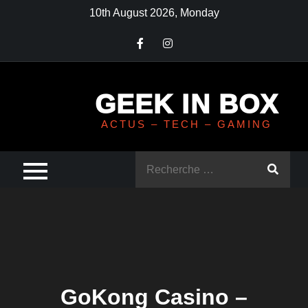
Skip
10th August 2026, Monday
to
content
GEEK IN BOX
ACTUS – TECH – GAMING
Rechercher
:
GoKong Casino –