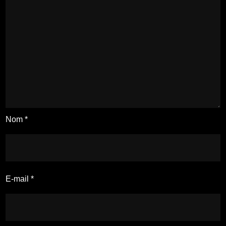
Nom
*
E-mail
*