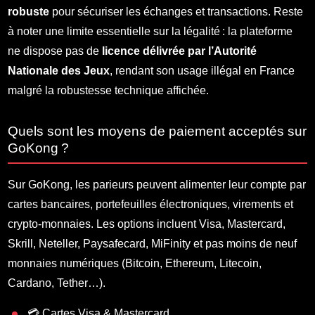
robuste
pour sécuriser les échanges et transactions. Reste
à noter une limite essentielle sur la légalité : la plateforme
ne dispose pas de
licence délivrée par l’Autorité
Nationale des Jeux
, rendant son usage illégal en France
malgré la robustesse technique affichée.
Quels sont les moyens de paiement acceptés sur
GoKong ?
Sur GoKong, les parieurs peuvent alimenter leur compte par
cartes bancaires, portefeuilles électroniques, virements et
crypto-monnaies. Les options incluent Visa, Mastercard,
Skrill, Neteller, Paysafecard, MiFinity et pas moins de neuf
monnaies numériques (Bitcoin, Ethereum, Litecoin,
Cardano, Tether…).
💳 Cartes Visa & Mastercard