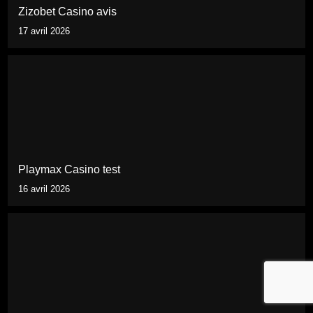
Zizobet Casino avis
17 avril 2026
Playmax Casino test
16 avril 2026