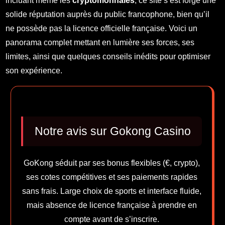
incluant même les
cryptomonnaies
, ce site s’est forgé une
solide réputation auprès du public francophone, bien qu’il
ne possède pas la licence officielle française. Voici un
panorama complet mettant en lumière ses forces, ses
limites, ainsi que quelques conseils inédits pour optimiser
son expérience.
Notre avis sur Gokong Casino
GoKong séduit par ses bonus flexibles (€, crypto),
ses cotes compétitives et ses paiements rapides
sans frais. Large choix de sports et interface fluide,
mais absence de licence française à prendre en
compte avant de s’inscrire.