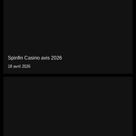
Spinfin Casino avis 2026
18 avril 2026