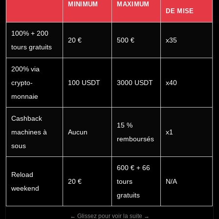
MINIMUM
MAXIMUM
DE MISE
100% + 200
20 €
500 €
x35
tours gratuits
200% via
crypto-
100 USDT
3000 USDT
x40
monnaie
Cashback
15 %
machines à
Aucun
x1
remboursés
sous
600 € + 66
Reload
20 €
tours
N/A
weekend
gratuits