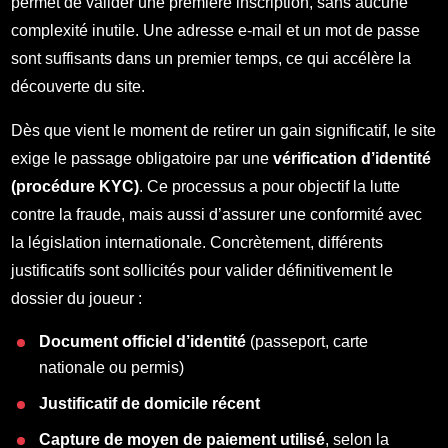
permet de valider une première inscription, sans aucune
complexité inutile. Une adresse e-mail et un mot de passe
sont suffisants dans un premier temps, ce qui accélère la
découverte du site.
Dès que vient le moment de retirer un gain significatif, le site
exige le passage obligatoire par une
vérification d’identité
(procédure KYC)
. Ce processus a pour objectif la lutte
contre la fraude, mais aussi d’assurer une conformité avec
la législation internationale. Concrètement, différents
justificatifs sont sollicités pour valider définitivement le
dossier du joueur :
Document officiel d’identité
(passeport, carte
nationale ou permis)
Justificatif de domicile récent
Capture de moyen de paiement utilisé
, selon la