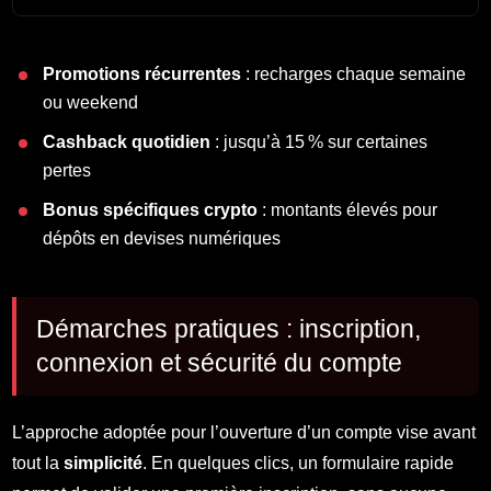
Promotions récurrentes
: recharges chaque semaine
ou weekend
Cashback quotidien
: jusqu’à 15 % sur certaines
pertes
Bonus spécifiques crypto
: montants élevés pour
dépôts en devises numériques
Démarches pratiques : inscription,
connexion et sécurité du compte
L’approche adoptée pour l’ouverture d’un compte vise avant
tout la
simplicité
. En quelques clics, un formulaire rapide