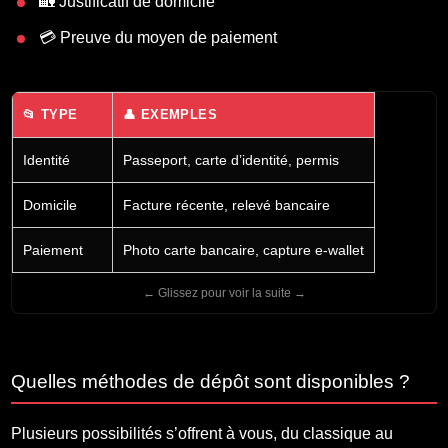
🏡 Justificatif de domicile
💳 Preuve du moyen de paiement
📂 TYPE
👤 EXEMPLES
Identité
Passeport, carte d’identité, permis
Domicile
Facture récente, relevé bancaire
Paiement
Photo carte bancaire, capture e-wallet
Quelles méthodes de dépôt sont disponibles ?
Plusieurs possibilités s’offrent à vous, du classique au