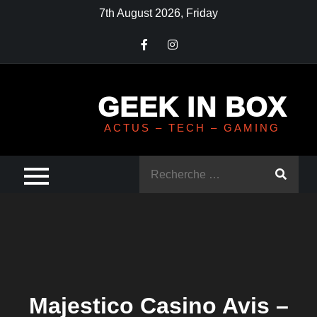
Skip
7th August 2026, Friday
to
content
GEEK IN BOX
ACTUS – TECH – GAMING
Rechercher
:
Majestico Casino Avis –