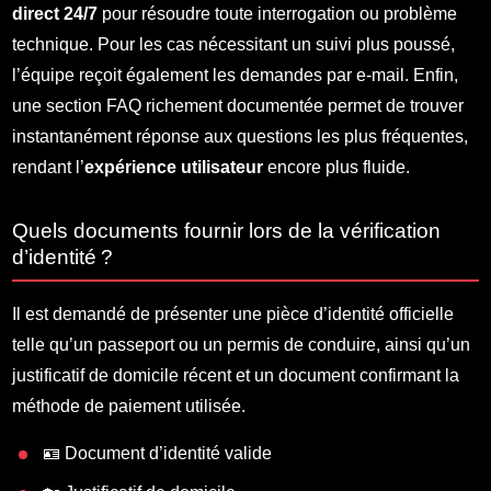
direct 24/7
pour résoudre toute interrogation ou problème
technique. Pour les cas nécessitant un suivi plus poussé,
l’équipe reçoit également les demandes par e-mail. Enfin,
une section FAQ richement documentée permet de trouver
instantanément réponse aux questions les plus fréquentes,
rendant l’
expérience utilisateur
encore plus fluide.
Quels documents fournir lors de la vérification
d’identité ?
Il est demandé de présenter une pièce d’identité officielle
telle qu’un passeport ou un permis de conduire, ainsi qu’un
justificatif de domicile récent et un document confirmant la
méthode de paiement utilisée.
🪪 Document d’identité valide