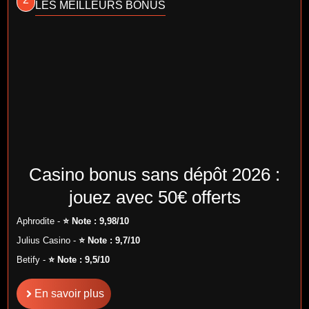
LES MEILLEURS BONUS
Casino bonus sans dépôt 2026 :
jouez avec 50€ offerts
Aphrodite -
⭐ Note : 9,98/10
Julius Casino -
⭐ Note : 9,7/10
Betify -
⭐ Note : 9,5/10
En savoir plus