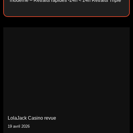
moderne – Retraits rapides -24h < 24h Retraits Triple
LolaJack Casino revue
19 avril 2026