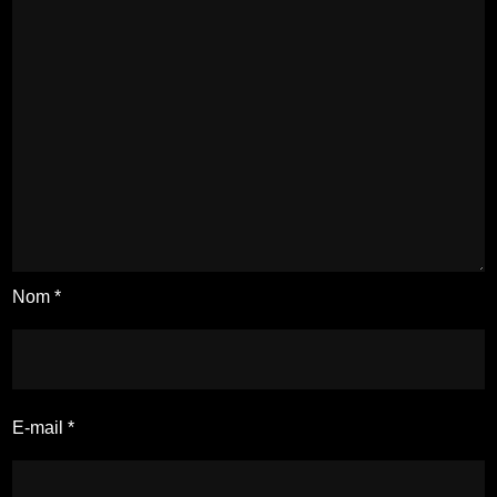
Nom
*
E-mail
*