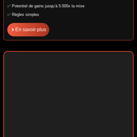
✅ Potentiel de gains jusqu’à 5 000x la mise
✅ Règles simples
En savoir plus