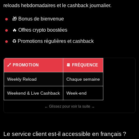
reloads hebdomadaires et le cashback journalier.
🎁 Bonus de bienvenue
🔥 Offres crypto boostées
♻️ Promotions régulières et cashback
🔗 PROMOTION
📆 FRÉQUENCE
Weekly Reload
Chaque semaine
Weekend & Live Cashback
Week-end
Le service client est-il accessible en français ?