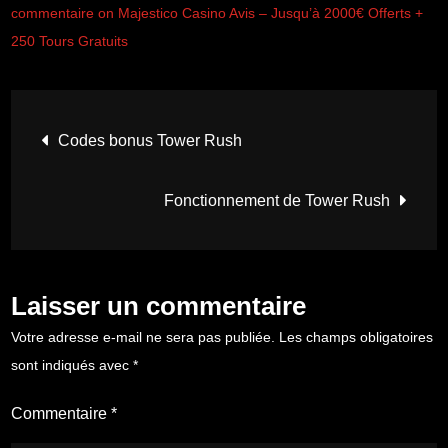
commentaire on Majestico Casino Avis – Jusqu’à 2000€ Offerts +
250 Tours Gratuits
Navigation
Codes bonus Tower Rush
de
Fonctionnement de Tower Rush
l’article
Laisser un commentaire
Votre adresse e-mail ne sera pas publiée.
Les champs obligatoires
sont indiqués avec
*
Commentaire
*