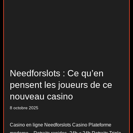
Needforslots : Ce qu’en
pensent les joueurs de ce
nouveau casino
8 octobre 2025
Casino en ligne Needforslots Casino Plateforme