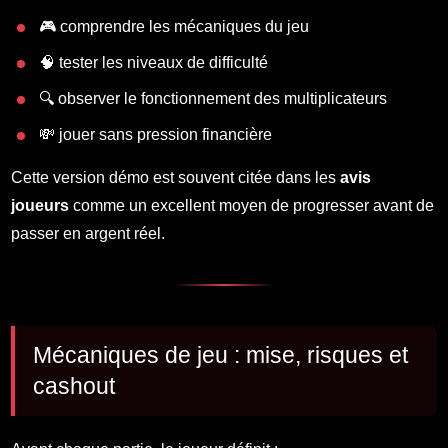
🎮 comprendre les mécaniques du jeu
🧠 tester les niveaux de difficulté
🔍 observer le fonctionnement des multiplicateurs
💸 jouer sans pression financière
Cette version démo est souvent citée dans les
avis
joueurs
comme un excellent moyen de progresser avant de
passer en argent réel.
Mécaniques de jeu : mise, risques et
cashout