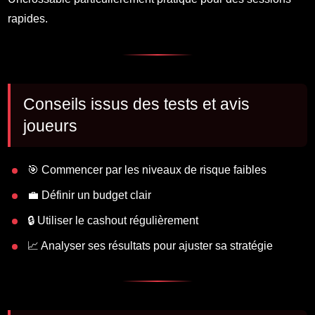
rapides.
Conseils issus des tests et avis
joueurs
🎯 Commencer par les niveaux de risque faibles
💼 Définir un budget clair
🔒 Utiliser le cashout régulièrement
📈 Analyser ses résultats pour ajuster sa stratégie