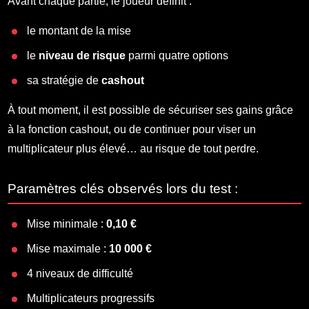
Avant chaque partie, le joueur définit :
le montant de la mise
le
niveau de risque
parmi quatre options
sa stratégie de
cashout
À tout moment, il est possible de sécuriser ses gains grâce
à la fonction cashout, ou de continuer pour viser un
multiplicateur plus élevé… au risque de tout perdre.
Paramètres clés observés lors du test :
Mise minimale :
0,10 €
Mise maximale :
10 000 €
4 niveaux de difficulté
Multiplicateurs progressifs