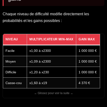
Chaque niveau de difficulté modifie directement les
probabilités et les gains possibles :
NIVEAU
MULTIPLICATEUR MIN–MAX
GAIN MAX
Facile
x1,00 à x2300
1 000 000 €
Moyen
x1,09 à x2300
1 000 000 €
Difficile
x1,20 à x230
1 000 000 €
Casse-cou
x1,60 à x19
4 370 €