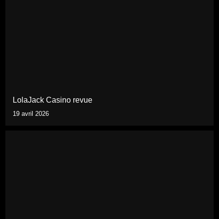
LolaJack Casino revue
19 avril 2026