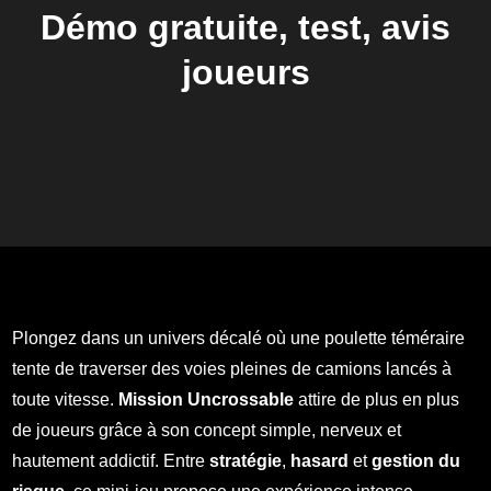
Démo gratuite, test, avis
joueurs
Plongez dans un univers décalé où une poulette téméraire
tente de traverser des voies pleines de camions lancés à
toute vitesse.
Mission Uncrossable
attire de plus en plus
de joueurs grâce à son concept simple, nerveux et
hautement addictif. Entre
stratégie
,
hasard
et
gestion du