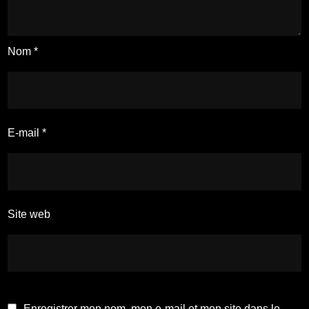
Nom
*
E-mail
*
Site web
Enregistrer mon nom, mon e-mail et mon site dans le