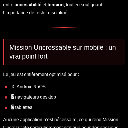
entre
accessibilité
et
tension
, tout en soulignant
l’importance de rester discipliné.
Mission Uncrossable sur mobile : un
vrai point fort
Le jeu est entièrement optimisé pour :
📱 Android & iOS
🖥️ navigateurs desktop
🖥️ tablettes
Aucune application n’est nécessaire, ce qui rend Mission
Uncrossable particulièrement pratique pour des sessions