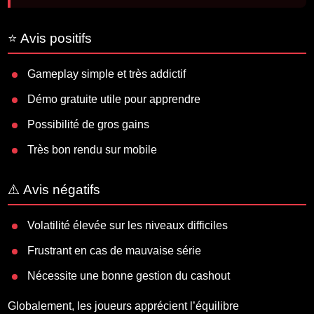
⭐ Avis positifs
Gameplay simple et très addictif
Démo gratuite utile pour apprendre
Possibilité de gros gains
Très bon rendu sur mobile
⚠️ Avis négatifs
Volatilité élevée sur les niveaux difficiles
Frustrant en cas de mauvaise série
Nécessite une bonne gestion du cashout
Globalement, les joueurs apprécient l’équilibre