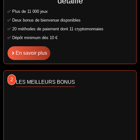
détaillé
✅ Plus de 11 000 jeux
✅ Deux bonus de bienvenue disponibles
✅ 20 méthodes de paiement dont 11 cryptomonnaies
✅ Dépôt minimum dès 10 €
En savoir plus
2
LES MEILLEURS BONUS