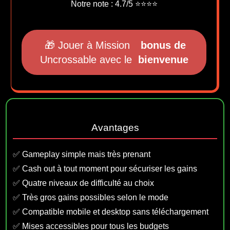
Notre note : 4.7/5 ⭐⭐⭐⭐
🎁 Jouer à Mission
bonus de
Uncrossable avec le
bienvenue
Avantages
✅ Gameplay simple mais très prenant
✅ Cash out à tout moment pour sécuriser les gains
✅ Quatre niveaux de difficulté au choix
✅ Très gros gains possibles selon le mode
✅ Compatible mobile et desktop sans téléchargement
✅ Mises accessibles pour tous les budgets