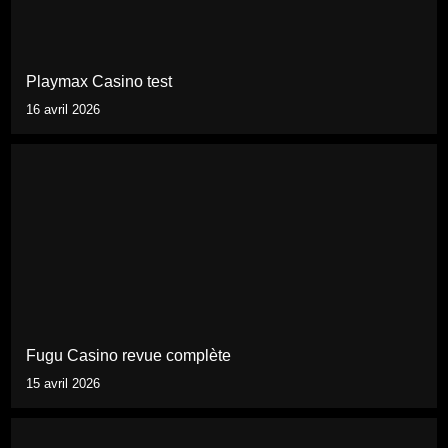
Playmax Casino test
16 avril 2026
Fugu Casino revue complète
15 avril 2026