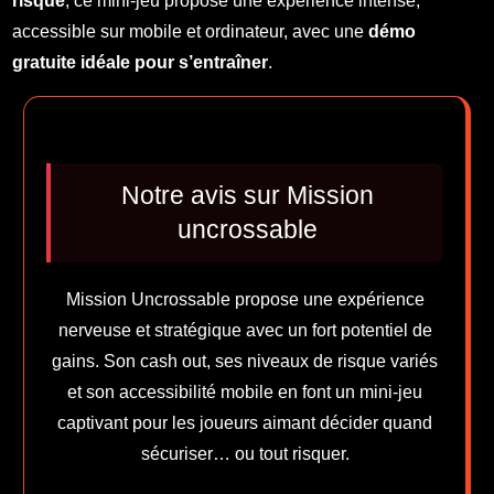
risque
, ce mini-jeu propose une expérience intense,
accessible sur mobile et ordinateur, avec une
démo
gratuite idéale pour s’entraîner
.
Notre avis sur Mission
uncrossable
Mission Uncrossable propose une expérience
nerveuse et stratégique avec un fort potentiel de
gains. Son cash out, ses niveaux de risque variés
et son accessibilité mobile en font un mini-jeu
captivant pour les joueurs aimant décider quand
sécuriser… ou tout risquer.