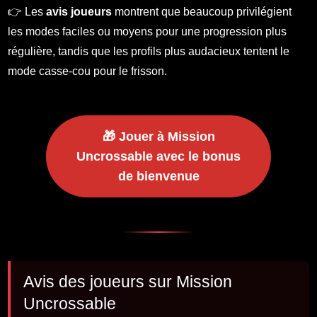
👉 Les
avis joueurs
montrent que beaucoup privilégient
les modes faciles ou moyens pour une progression plus
régulière, tandis que les profils plus audacieux tentent le
mode casse-cou pour le frisson.
🎁 Jouer à Mission
Uncrossable avec le
bonus
de bienvenue
Avis des joueurs sur Mission
Uncrossable