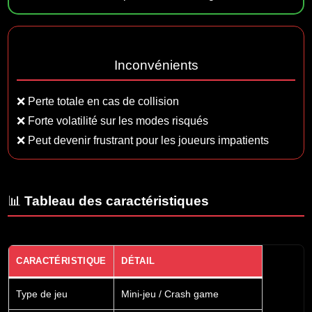
Inconvénients
❌ Perte totale en cas de collision
❌ Forte volatilité sur les modes risqués
❌ Peut devenir frustrant pour les joueurs impatients
📊
Tableau des caractéristiques
CARACTÉRISTIQUE
DÉTAIL
Type de jeu
Mini-jeu / Crash game