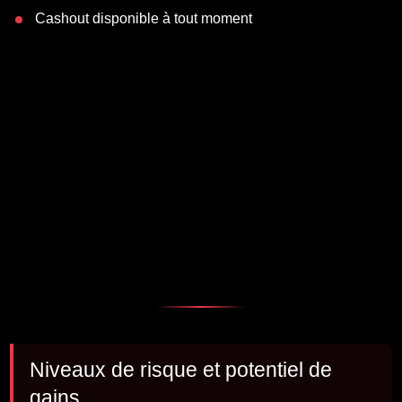
Cashout disponible à tout moment
Niveaux de risque et potentiel de
gains