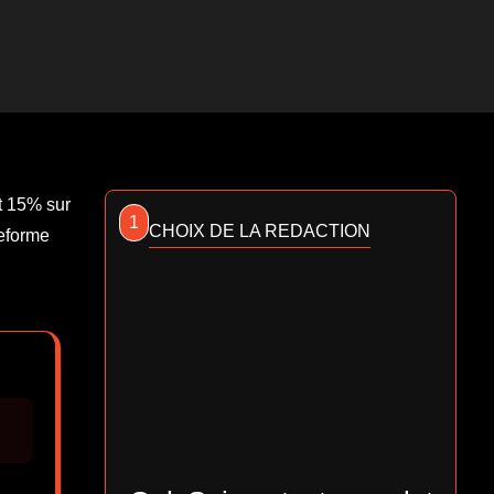
t 15% sur
1
CHOIX DE LA REDACTION
teforme