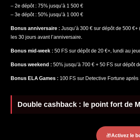
– 2e dépôt : 75% jusqu’à 1 500 €
– 3e dépôt : 50% jusqu’à 1 000 €
Bonus anniversaire :
Jusqu’à 300 € sur dépôt de 500 €+ 
les 30 jours avant l’anniversaire.
Bonus mid-week :
50 FS sur dépôt de 20 €+, lundi au jeudi
Bonus weekend :
50% jusqu’à 700 € + 50 FS sur dépôt d
Bonus ELA Games :
100 FS sur Detective Fortune après 
Double cashback : le point fort de 
🎁
Activez le b