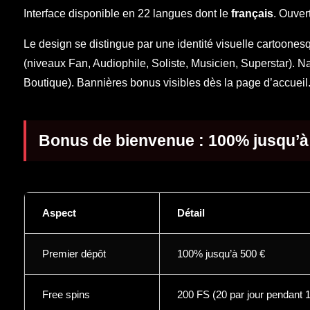
Interface disponible en 22 langues dont le
français
. Ouver
Le design se distingue par une identité visuelle cartoone
(niveaux Fan, Audiophile, Soliste, Musicien, Superstar). Na
Boutique). Bannières bonus visibles dès la page d’accueil
Bonus de bienvenue : 100% jusqu’à 
Aspect
Détail
Premier dépôt
100% jusqu’à 500 €
Free spins
200 FS (20 par jour pendant 1