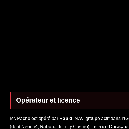
Opérateur et licence
Mr. Pacho est opéré par
Rabidi N.V.
, groupe actif dans l’
(dont Neon54, Rabona, Infinity Casino). Licence
Curaçao 