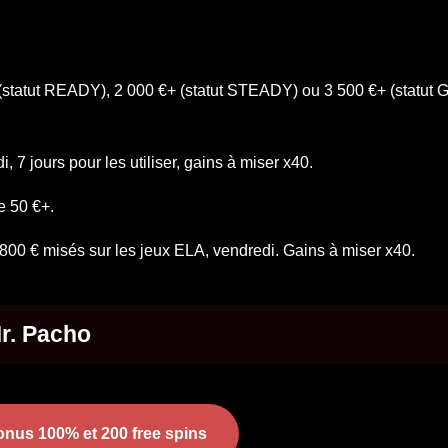
(statut READY), 2 000 €+ (statut STEADY) ou 3 500 €+ (statut 
, 7 jours pour les utiliser, gains à miser x40.
e 50 €+.
800 € misés sur les jeux ELA, vendredi. Gains à miser x40.
Mr. Pacho
onus 100% et 200 free spins