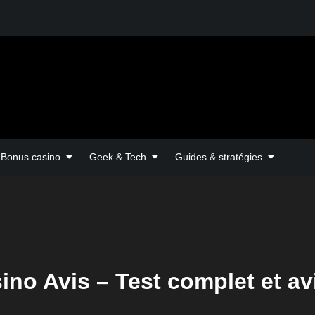
Bonus casino
Geek & Tech
Guides & stratégies
ino Avis – Test complet et av