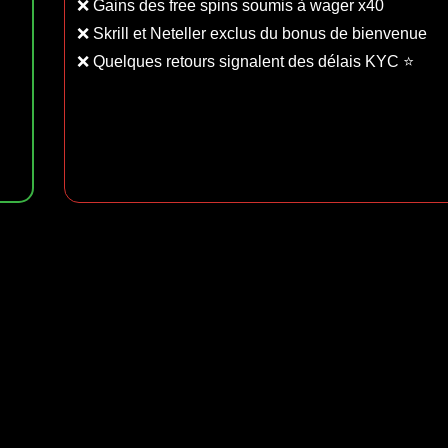
❌ Gains des free spins soumis à wager x40
❌ Skrill et Neteller exclus du bonus de bienvenue
❌ Quelques retours signalent des délais KYC ⭐