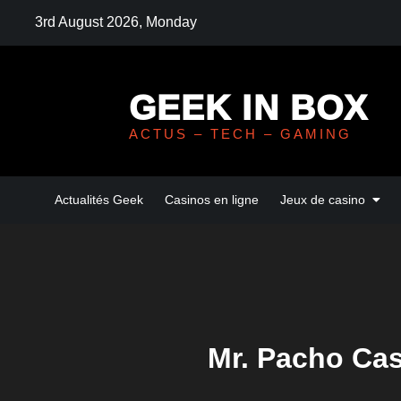
Skip
3rd August 2026, Monday
to
content
GEEK IN BOX
ACTUS – TECH – GAMING
Actualités Geek
Casinos en ligne
Jeux de casino
Mr. Pacho Cas