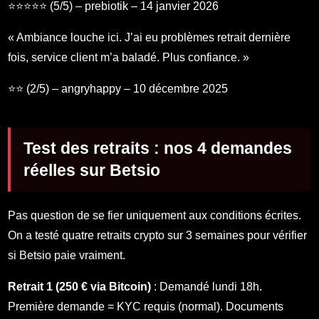
⭐⭐⭐⭐⭐ (5/5) – prebiotik – 14 janvier 2026
« Ambiance louche ici. J’ai eu problèmes retrait dernière
fois, service client m’a baladé. Plus confiance. »
⭐⭐ (2/5) – angryhappy – 10 décembre 2025
Test des retraits : nos 4 demandes
réelles sur Betsio
Pas question de se fier uniquement aux conditions écrites.
On a testé quatre retraits crypto sur 3 semaines pour vérifier
si Betsio paie vraiment.
Retrait 1 (250 € via Bitcoin)
: Demandé lundi 18h.
Première demande = KYC requis (normal). Documents