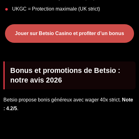
UKGC = Protection maximale (UK strict)
Jouer sur Betsio Casino et profiter d’un bonus
Bonus et promotions de Betsio :
notre avis 2026
Betsio propose bonis généreux avec wager 40x strict.
Note
: 4.2/5
.