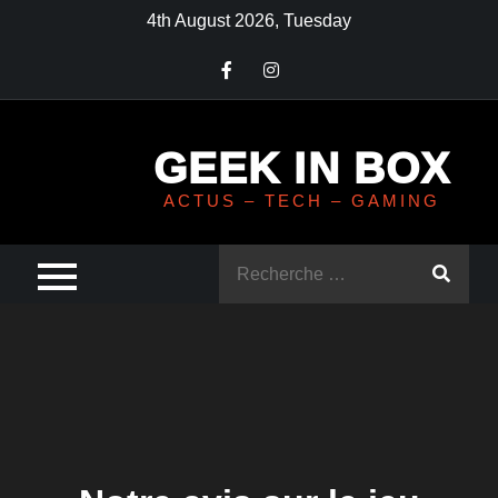
Skip
4th August 2026, Tuesday
to
content
GEEK IN BOX
ACTUS – TECH – GAMING
Rechercher
: