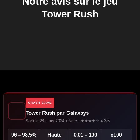
Notre avis sur le jeu
Tower Rush
CRASH GAME
Tower Rush par Galaxsys
Sorti le 28 mars 2024 • Note : ★★★★☆ 4.3/5
96 – 98.5%
Haute
0.01 – 100
x100