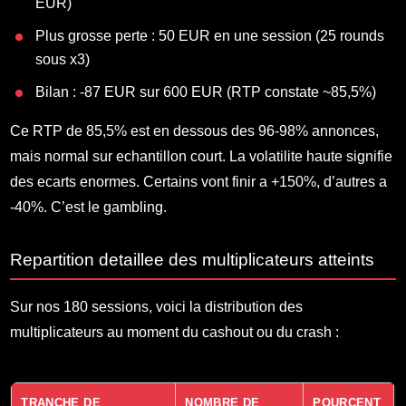
EUR)
Plus grosse perte : 50 EUR en une session (25 rounds
sous x3)
Bilan : -87 EUR sur 600 EUR (RTP constate ~85,5%)
Ce RTP de 85,5% est en dessous des 96-98% annonces,
mais normal sur echantillon court. La volatilite haute signifie
des ecarts enormes. Certains vont finir a +150%, d’autres a
-40%. C’est le gambling.
Repartition detaillee des multiplicateurs atteints
Sur nos 180 sessions, voici la distribution des
multiplicateurs au moment du cashout ou du crash :
TRANCHE DE
NOMBRE DE
POURCENT