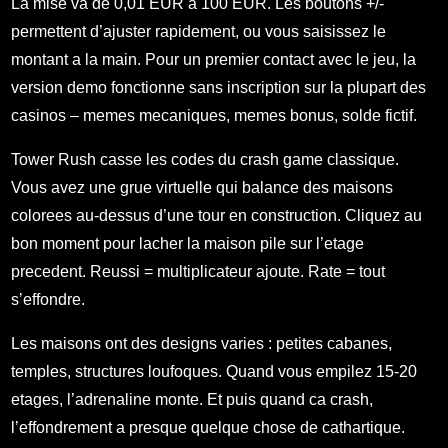
La mise va de 0,01 EUR a 100 EUR. Les boutons +/-
permettent d’ajuster rapidement, ou vous saisissez le
montant a la main. Pour un premier contact avec le jeu, la
version demo fonctionne sans inscription sur la plupart des
casinos – memes mecaniques, memes bonus, solde fictif.
Tower Rush casse les codes du crash game classique.
Vous avez une grue virtuelle qui balance des maisons
colorees au-dessus d’une tour en construction. Cliquez au
bon moment pour lacher la maison pile sur l’etage
precedent. Reussi = multiplicateur ajoute. Rate = tout
s’effondre.
Les maisons ont des designs varies : petites cabanes,
temples, structures loufoques. Quand vous empilez 15-20
etages, l’adrenaline monte. Et puis quand ca crash,
l’effondrement a presque quelque chose de cathartique.