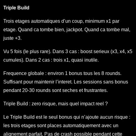
Triple Build
Trois etages automatiques d’un coup, minimum x1 par
etage. Quand ca tombe bien, jackpot. Quand ca tombe mal,
juste +3.
Vu 5 fois (le plus rare). Dans 3 cas : boost serieux (x3, x4, x5
cumules). Dans 2 cas : trois x1, quasi inutile.
Frequence globale : environ 1 bonus tous les 8 rounds.
Suffisant pour maintenir l’interet. Les sessions sans bonus
pendant 20-30 rounds sont seches et frustrantes.
Triple Build : zero risque, mais quel impact reel ?
Le Triple Build est le seul bonus qui n’ajoute aucun risque :
les trois etages sont places automatiquement avec un
alignement parfait. Pas de crash possible pendant cette