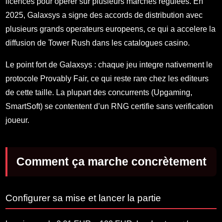
licences pour operer sur plusieurs marches regulees. En
2025, Galaxsys a signe des accords de distribution avec
plusieurs grands operateurs europeens, ce qui a accelere la
diffusion de Tower Rush dans les catalogues casino.
Le point fort de Galaxsys : chaque jeu integre nativement le
protocole Provably Fair, ce qui reste rare chez les editeurs
de cette taille. La plupart des concurrents (Upgaming,
SmartSoft) se contentent d’un RNG certifie sans verification
joueur.
Comment ça marche concrètement
Configurer sa mise et lancer la partie