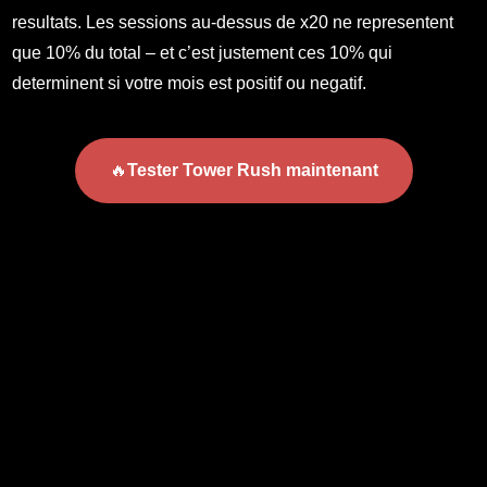
resultats. Les sessions au-dessus de x20 ne representent
que 10% du total – et c’est justement ces 10% qui
determinent si votre mois est positif ou negatif.
🔥
Tester Tower Rush maintenant