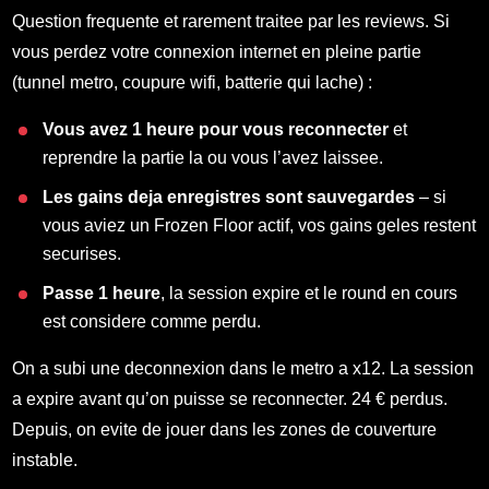
Question frequente et rarement traitee par les reviews. Si
vous perdez votre connexion internet en pleine partie
(tunnel metro, coupure wifi, batterie qui lache) :
Vous avez 1 heure pour vous reconnecter
et
reprendre la partie la ou vous l’avez laissee.
Les gains deja enregistres sont sauvegardes
– si
vous aviez un Frozen Floor actif, vos gains geles restent
securises.
Passe 1 heure
, la session expire et le round en cours
est considere comme perdu.
On a subi une deconnexion dans le metro a x12. La session
a expire avant qu’on puisse se reconnecter. 24 € perdus.
Depuis, on evite de jouer dans les zones de couverture
instable.