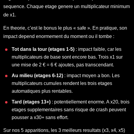
sequence. Chaque etage genere un multiplicateur minimum
de x1.
En theorie, c’est le bonus le plus « safe ». En pratique, son
impact depend enormement du moment ou il tombe :
Tot dans la tour (etages 1-5)
: impact faible, car les
multiplicateurs de base sont encore bas. Trois x1 sur
une mise de 2 € = 6 € ajoutes, pas transcendant.
Au milieu (etages 6-12)
: impact moyen a bon. Les
multiplicateurs cumules rendent les trois etages
automatiques plus rentables.
Tard (etages 13+)
: potentiellement enorme. A x20, trois
etages supplementaires sans risque de crash peuvent
pousser a x30+ sans effort.
Sur nos 5 apparitions, les 3 meilleurs resultats (x3, x4, x5)