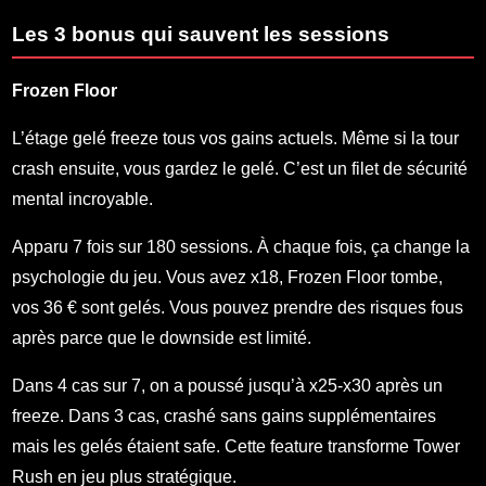
Les 3 bonus qui sauvent les sessions
Frozen Floor
L’étage gelé freeze tous vos gains actuels. Même si la tour
crash ensuite, vous gardez le gelé. C’est un filet de sécurité
mental incroyable.
Apparu 7 fois sur 180 sessions. À chaque fois, ça change la
psychologie du jeu. Vous avez x18, Frozen Floor tombe,
vos 36 € sont gelés. Vous pouvez prendre des risques fous
après parce que le downside est limité.
Dans 4 cas sur 7, on a poussé jusqu’à x25-x30 après un
freeze. Dans 3 cas, crashé sans gains supplémentaires
mais les gelés étaient safe. Cette feature transforme Tower
Rush en jeu plus stratégique.