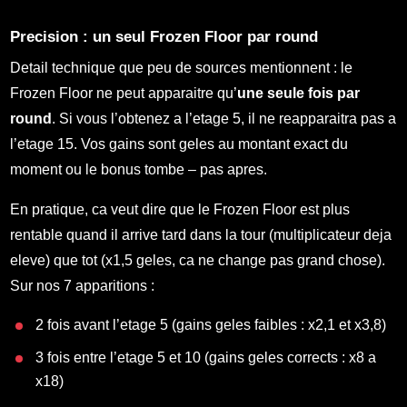
Precision : un seul Frozen Floor par round
Detail technique que peu de sources mentionnent : le
Frozen Floor ne peut apparaitre qu’
une seule fois par
round
. Si vous l’obtenez a l’etage 5, il ne reapparaitra pas a
l’etage 15. Vos gains sont geles au montant exact du
moment ou le bonus tombe – pas apres.
En pratique, ca veut dire que le Frozen Floor est plus
rentable quand il arrive tard dans la tour (multiplicateur deja
eleve) que tot (x1,5 geles, ca ne change pas grand chose).
Sur nos 7 apparitions :
2 fois avant l’etage 5 (gains geles faibles : x2,1 et x3,8)
3 fois entre l’etage 5 et 10 (gains geles corrects : x8 a
x18)