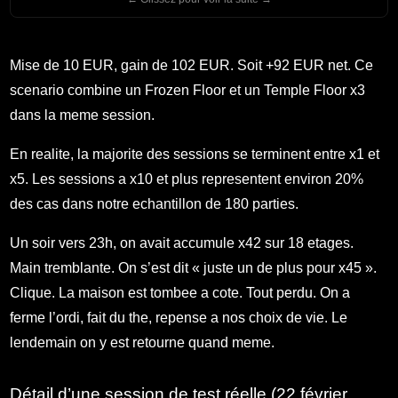
Mise de 10 EUR, gain de 102 EUR. Soit +92 EUR net. Ce
scenario combine un Frozen Floor et un Temple Floor x3
dans la meme session.
En realite, la majorite des sessions se terminent entre x1 et
x5. Les sessions a x10 et plus representent environ 20%
des cas dans notre echantillon de 180 parties.
Un soir vers 23h, on avait accumule x42 sur 18 etages.
Main tremblante. On s’est dit « juste un de plus pour x45 ».
Clique. La maison est tombee a cote. Tout perdu. On a
ferme l’ordi, fait du the, repense a nos choix de vie. Le
lendemain on y est retourne quand meme.
Détail d’une session de test réelle (22 février