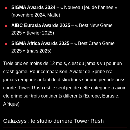
SiGMA Awards 2024
– « Nouveau jeu de l’annee »
(novembre 2024, Malte)
AIBC Eurasia Awards 2025
– « Best New Game
2025 » (fevrier 2025)
SiGMA Africa Awards 2025
– « Best Crash Game
2025 » (mars 2025)
Trois prix en moins de 12 mois, c’est du jamais vu pour un
crash game. Pour comparaison, Aviator de Spribe n’a
jamais remporte autant de distinctions sur une periode aussi
courte. Tower Rush est le seul jeu de cette categorie a avoir
ete prime sur trois continents differents (Europe, Eurasie,
Afrique).
Galaxsys : le studio derriere Tower Rush