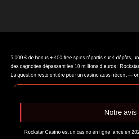
5 000 € de bonus + 400 free spins répartis sur 4 dépôts, u
des cagnottes dépassant les 10 millions d’euros : Rockstar
La question reste entière pour un casino aussi récent — on a
Notre avis
Rockstar Casino est un casino en ligne lancé en 20