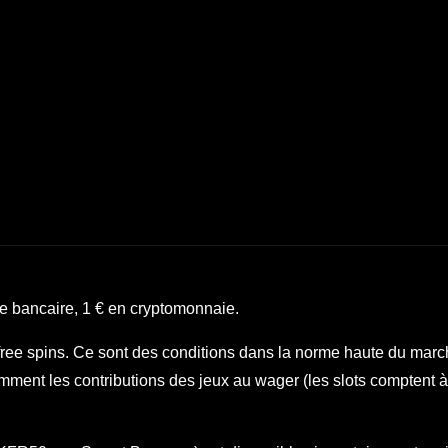
e bancaire, 1 € en cryptomonnaie.
 free spins. Ce sont des conditions dans la norme haute du mar
amment les contributions des jeux au wager (les slots comptent 