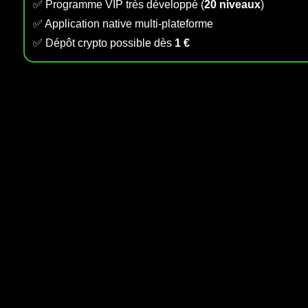
✅ Programme VIP très développé (
20 niveaux
)
✅ Application native multi-plateforme
✅ Dépôt crypto possible dès
1 €