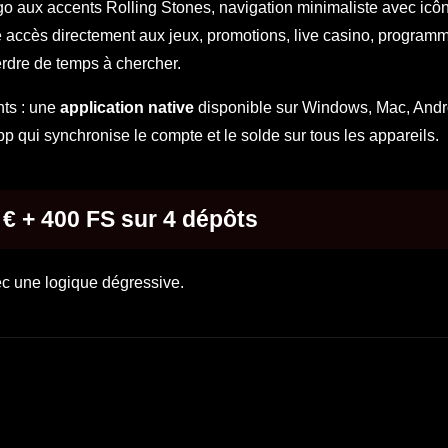
 logo aux accents Rolling Stones, navigation minimaliste avec icô
ne accès directement aux jeux, promotions, live casino, program
rdre de temps à chercher.
nts : une
application native
disponible sur Windows, Mac, Andr
p qui synchronise le compte et le solde sur tous les appareils.
€ + 400 FS sur 4 dépôts
c une logique dégressive.