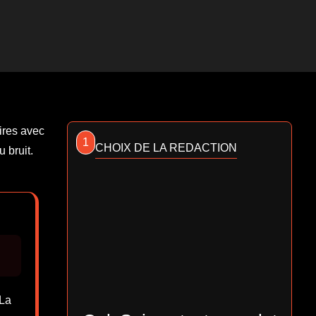
ires avec
1
CHOIX DE LA REDACTION
 bruit.
 La