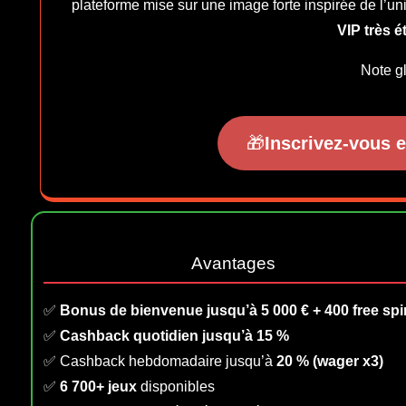
plateforme mise sur une image forte inspirée de l’un
VIP très 
Note g
🎁
Inscrivez-vous e
Avantages
✅
Bonus de bienvenue jusqu’à 5 000 € + 400 free spi
✅
Cashback quotidien jusqu’à 15 %
✅ Cashback hebdomadaire jusqu’à
20 % (wager x3)
✅
6 700+ jeux
disponibles