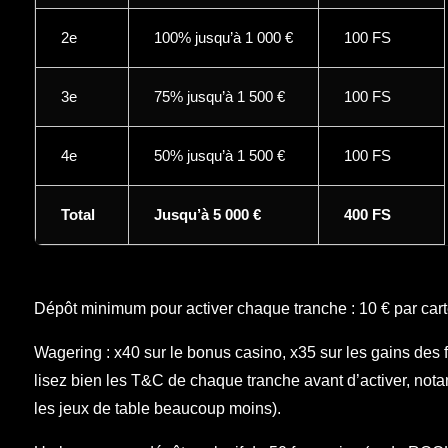
2e
100% jusqu’à 1 000 €
100 FS
3e
75% jusqu’à 1 500 €
100 FS
4e
50% jusqu’à 1 500 €
100 FS
Total
Jusqu’à 5 000 €
400 FS
Dépôt minimum pour activer chaque tranche : 10 € par cart
Wagering : x40 sur le bonus casino, x35 sur les gains des
lisez bien les T&C de chaque tranche avant d’activer, not
les jeux de table beaucoup moins).