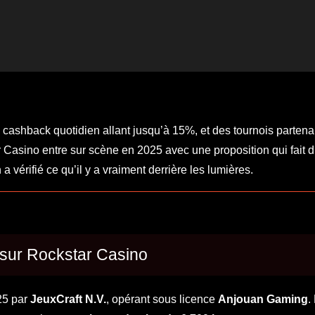
n cashback quotidien allant jusqu’à 15%, et des tournois partena
 Casino entre sur scène en 2025 avec une proposition qui fait du
 vérifié ce qu’il y a vraiment derrière les lumières.
 sur Rockstar Casino
25 par
JeuxCraft N.V.
, opérant sous licence
Anjouan Gaming
.