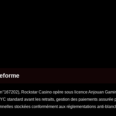
ateforme
, n°167202), Rockstar Casino opère sous licence Anjouan Gamin
C standard avant les retraits, gestion des paiements assurée 
nelles stockées conformément aux réglementations anti-blanc