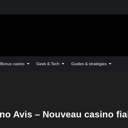
Bonus casino
Geek & Tech
Guides & stratégies
no Avis – Nouveau casino fia