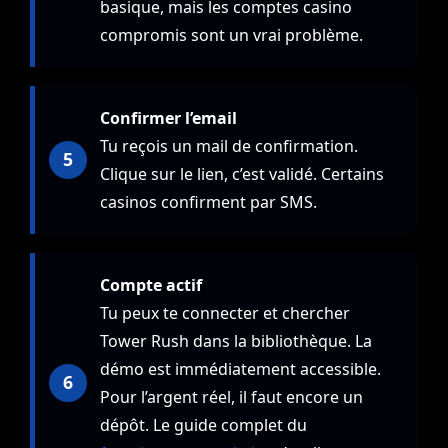
basique, mais les comptes casino
compromis sont un vrai problème.
Confirmer l’email
Tu reçois un mail de confirmation.
5
Clique sur le lien, c’est validé. Certains
casinos confirment par SMS.
Compte actif
Tu peux te connecter et chercher
Tower Rush dans la bibliothèque. La
démo est immédiatement accessible.
6
Pour l’argent réel, il faut encore un
dépôt. Le guide complet du