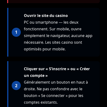
Ouvrir le site du casino
PC ou smartphone — les deux
fonctionnent. Sur mobile, ouvre
1
simplement le navigateur, aucune app
nécessaire. Les sites casino sont
optimisés pour mobile.
Cliquer sur « S’inscrire » ou « Créer
un compte »
Généralement un bouton en haut à
2
droite. Ne pas confondre avec le
bouton « Se connecter » pour les
comptes existants.