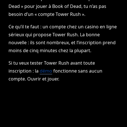
Dead » pour jouer à Book of Dead, tu n’as pas
besoin d’un « compte Tower Rush ».
Ce qu’il te faut : un compte chez un casino en ligne
sérieux qui propose Tower Rush. La bonne
nouvelle : ils sont nombreux, et l’inscription prend
moins de cinq minutes chez la plupart.
Si tu veux tester Tower Rush avant toute
inscription : la
démo
fonctionne sans aucun
compte. Ouvrir et jouer.