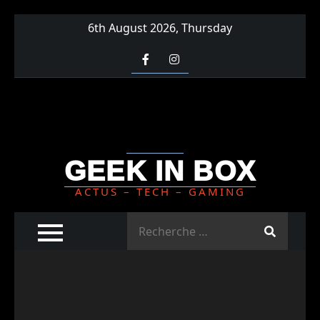
Skip
6th August 2026, Thursday
to
content
GEEK IN BOX
ACTUS – TECH – GAMING
Rechercher
: