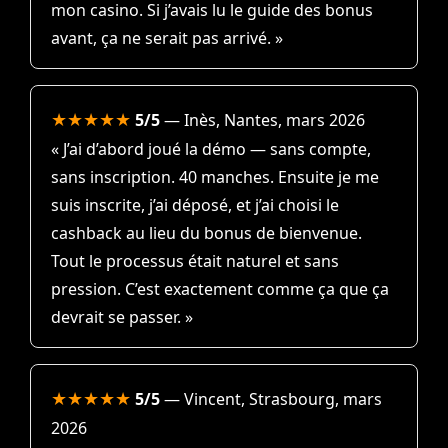
mon casino. Si j’avais lu le guide des bonus
avant, ça ne serait pas arrivé. »
★★★★★
5/5
— Inès, Nantes, mars 2026
« J’ai d’abord joué la démo — sans compte,
sans inscription. 40 manches. Ensuite je me
suis inscrite, j’ai déposé, et j’ai choisi le
cashback au lieu du bonus de bienvenue.
Tout le processus était naturel et sans
pression. C’est exactement comme ça que ça
devrait se passer. »
★★★★★
5/5
— Vincent, Strasbourg, mars
2026