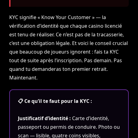
KYC signifie « Know Your Customer » — la
vérification d’identité que chaque casino licencié
est tenu de réaliser. Ce n’est pas de la tracasserie,
c’est une obligation légale. Et voici le conseil crucial
que beaucoup de joueurs ignorent : fais ta KYC
tout de suite après l’inscription. Pas demain. Pas
quand tu demanderas ton premier retrait.
Maintenant.
📋 Ce qu’il te faut pour la KYC :
Justificatif d’identité :
Carte d’identité,
passeport ou permis de conduire. Photo ou
scan — lisible, quatre coins visibles,