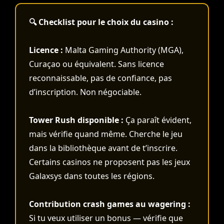
🔍 Checklist pour le choix du casino :
Licence :
Malta Gaming Authority (MGA),
Curaçao ou équivalent. Sans licence
reconnaissable, pas de confiance, pas
d’inscription. Non négociable.
Tower Rush disponible :
Ça paraît évident,
mais vérifie quand même. Cherche le jeu
dans la bibliothèque avant de t’inscrire.
Certains casinos ne proposent pas les jeux
Galaxsys dans toutes les régions.
Contribution crash games au wagering :
Si tu veux utiliser un bonus — vérifie que