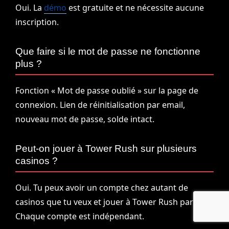
Oui. La
démo
est gratuite et ne nécessite aucune
inscription.
Que faire si le mot de passe ne fonctionne
plus ?
Fonction « Mot de passe oublié » sur la page de
connexion. Lien de réinitialisation par email,
nouveau mot de passe, solde intact.
Peut-on jouer à Tower Rush sur plusieurs
casinos ?
Oui. Tu peux avoir un compte chez autant de
casinos que tu veux et jouer à Tower Rush partout.
Chaque compte est indépendant.