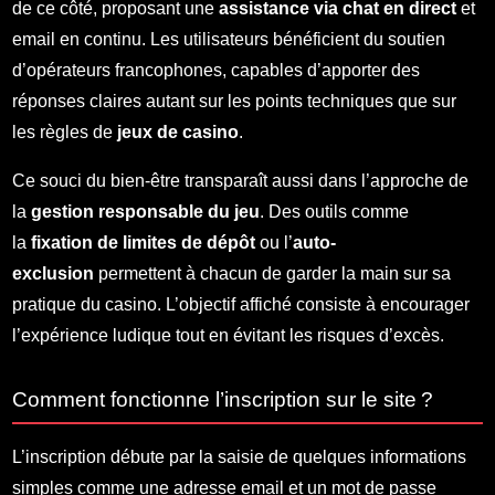
de ce côté, proposant une
assistance via chat en direct
et
email en continu. Les utilisateurs bénéficient du soutien
d’opérateurs francophones, capables d’apporter des
réponses claires autant sur les points techniques que sur
les règles de
jeux de casino
.
Ce souci du bien-être transparaît aussi dans l’approche de
la
gestion responsable du jeu
. Des outils comme
la
fixation de limites de dépôt
ou l’
auto-
exclusion
permettent à chacun de garder la main sur sa
pratique du casino. L’objectif affiché consiste à encourager
l’expérience ludique tout en évitant les risques d’excès.
Comment fonctionne l’inscription sur le site ?
L’inscription débute par la saisie de quelques informations
simples comme une adresse email et un mot de passe