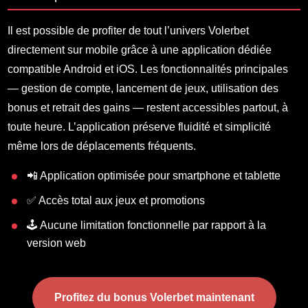
Il est possible de profiter de tout l’univers Volerbet
directement sur mobile grâce à une application dédiée
compatible Android et iOS. Les fonctionnalités principales
— gestion de compte, lancement de jeux, utilisation des
bonus et retrait des gains — restent accessibles partout, à
toute heure. L’application préserve fluidité et simplicité
même lors de déplacements fréquents.
📲 Application optimisée pour smartphone et tablette
✅ Accès total aux jeux et promotions
🕹️ Aucune limitation fonctionnelle par rapport à la
version web
Profitez du bonus Volerbet maintenant