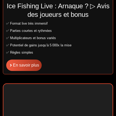
Ice Fishing Live : Arnaque ? ▷ Avis
des joueurs et bonus
✅ Format live très immersif
✅ Parties courtes et rythmées
✅ Multiplicateurs et bonus variés
✅ Potentiel de gains jusqu’à 5 000x la mise
✅ Règles simples
En savoir plus