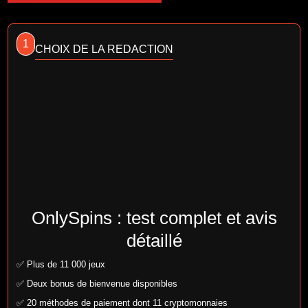
1
CHOIX DE LA REDACTION
OnlySpins : test complet et avis
détaillé
✅ Plus de 11 000 jeux
✅ Deux bonus de bienvenue disponibles
✅ 20 méthodes de paiement dont 11 cryptomonnaies