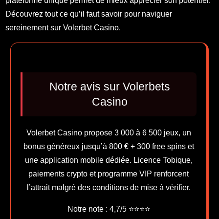
plateforme unique permet de mieux apprécier son potentiel.
Découvrez tout ce qu’il faut savoir pour naviguer
sereinement sur Volerbet Casino.
Notre avis sur Volerbets
Casino
Volerbet Casino propose 3 000 à 6 500 jeux, un
bonus généreux jusqu’à 800 € + 300 free spins et
une application mobile dédiée. Licence Tobique,
paiements crypto et programme VIP renforcent
l’attrait malgré des conditions de mise à vérifier.
Notre note : 4,7/5 ⭐⭐⭐⭐