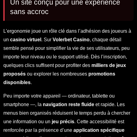
Un site conçu pour une expérience
sans accroc
L’ergonomie joue un rôle clé dans l’adhésion des joueurs à
un
casino virtuel
. Sur
Volerbet Casino
, chaque détail
semble pensé pour simplifier la vie de ses utilisateurs, peu
importe leur niveau ou le support utilisé. Dès l’inscription,
quelques clics suffisent pour profiter des
milliers de jeux
proposés
ou explorer les nombreuses
promotions
disponibles
.
Peu importe votre appareil — ordinateur, tablette ou
smartphone —, la
navigation reste fluide
et rapide. Les
menus bien organisés réduisent le temps perdu à chercher
une information ou un
jeu précis
. Cette accessibilité est
renforcée par la présence d’une
application spécifique