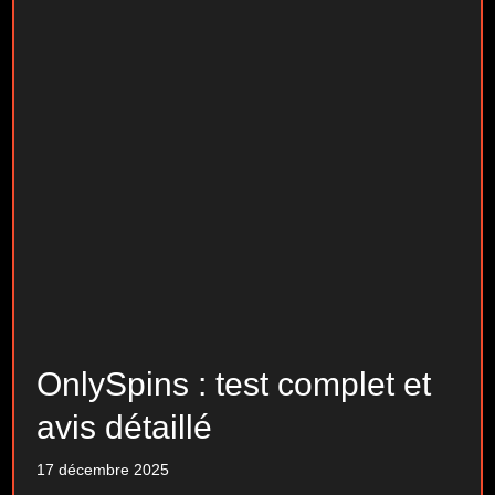
OnlySpins : test complet et
avis détaillé
17 décembre 2025