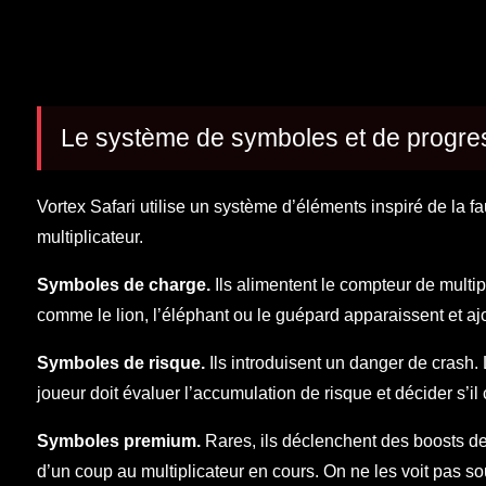
Le système de symboles et de progre
Vortex Safari utilise un système d’éléments inspiré de la f
multiplicateur.
Symboles de charge.
Ils alimentent le compteur de multip
comme le lion, l’éléphant ou le guépard apparaissent et ajo
Symboles de risque.
Ils introduisent un danger de crash. 
joueur doit évaluer l’accumulation de risque et décider s’il
Symboles premium.
Rares, ils déclenchent des boosts de 
d’un coup au multiplicateur en cours. On ne les voit pas s