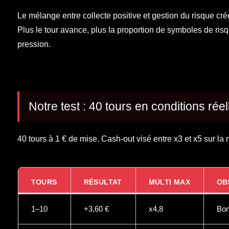
Le mélange entre collecte positive et gestion du risque cr
Plus le tour avance, plus la proportion de symboles de risq
pression.
Notre test : 40 tours en conditions réel
40 tours à 1 € de mise. Cash-out visé entre x3 et x5 sur la 
TOURS
RÉSULTAT
MULTI MAX
OB
1–10
+3,60 €
x4,8
Bon