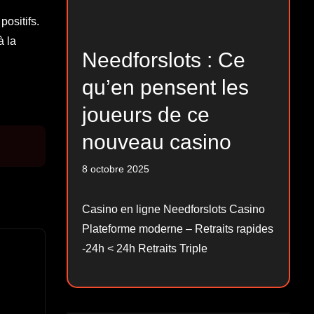
ositifs.
à la
Needforslots : Ce
qu’en pensent les
joueurs de ce
nouveau casino
8 octobre 2025
Casino en ligne Needforslots Casino
Plateforme moderne – Retraits rapides
-24h < 24h Retraits Triple