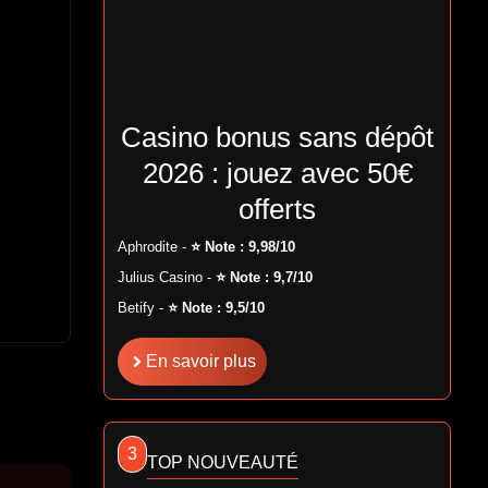
Casino bonus sans dépôt
2026 : jouez avec 50€
offerts
Aphrodite -
⭐ Note : 9,98/10
Julius Casino -
⭐ Note : 9,7/10
Betify -
⭐ Note : 9,5/10
En savoir plus
3
TOP NOUVEAUTÉ