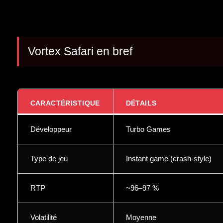
Vortex Safari en bref
CARACTÉRISTIQUE
DÉTAILS
Développeur
Turbo Games
Type de jeu
Instant game (crash-style)
RTP
~96–97 %
Volatilité
Moyenne