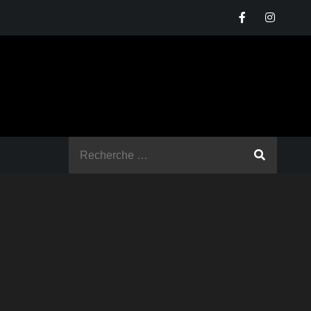
Rechercher
: