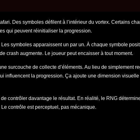
ari. Des symboles défilent à l’intérieur du vortex. Certains cha
s qui peuvent réinitialiser la progression.
 Les symboles apparaissent un par un. À chaque symbole positif
e de crash augmente. Le joueur peut encaisser à tout moment.
ne surcouche de collecte d’éléments. Au lieu de simplement re
qui influencent la progression. Ça ajoute une dimension visuelle 
e contrôler davantage le résultat. En réalité, le RNG détermi
Le contrôle est perceptuel, pas mécanique.