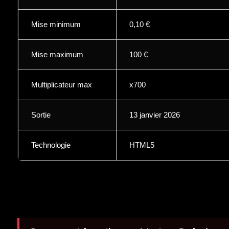
Mise minimum
0,10 €
Mise maximum
100 €
Multiplicateur max
x700
Sortie
13 janvier 2026
Technologie
HTML5