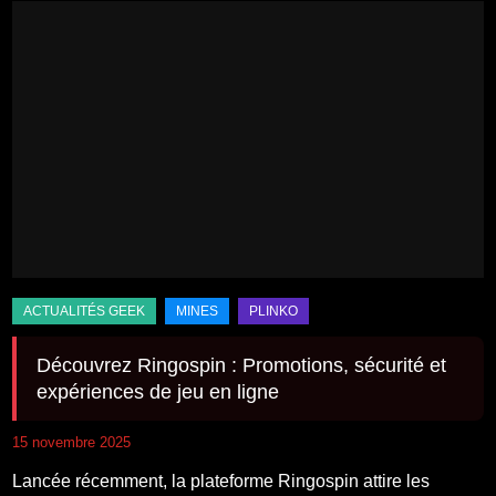
Découvrez Ringospin : Promotions, sécurité et
expériences de jeu en ligne
15 novembre 2025
Lancée récemment, la plateforme Ringospin attire les