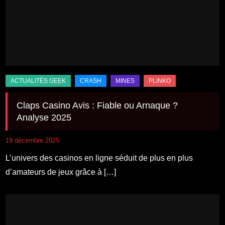
Claps Casino Avis : Fiable ou Arnaque ?
Analyse 2025
19 décembre 2025
L’univers des casinos en ligne séduit de plus en plus
d’amateurs de jeux grâce à […]