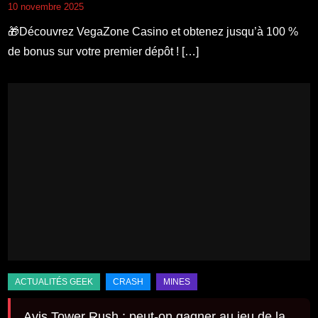
10 novembre 2025
🎁Découvrez VegaZone Casino et obtenez jusqu’à 100 %
de bonus sur votre premier dépôt ! […]
Avis Tower Rush : peut-on gagner au jeu de la