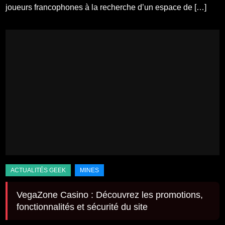
joueurs francophones à la recherche d’un espace de […]
VegaZone Casino : Découvrez les promotions,
fonctionnalités et sécurité du site