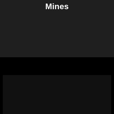
Mines