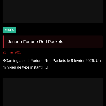
Jouer à Fortune Red Packets
21 mars 2026
BGaming a sorti Fortune Red Packets le 9 février 2026. Un
mini-jeu de type instant […]