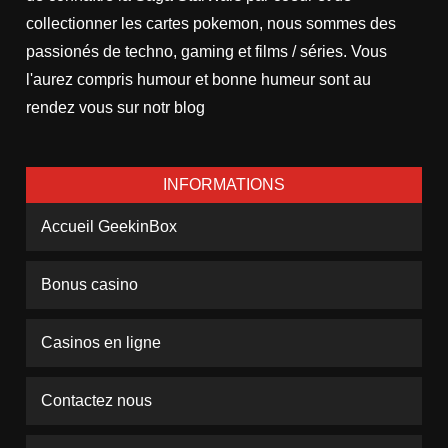
collectionner les cartes pokemon, nous sommes des
passionés de techno, gaming et films / séries. Vous
l'aurez compris humour et bonne humeur sont au
rendez vous sur notr blog
INFORMATIONS
Accueil GeekinBox
Bonus casino
Casinos en ligne
Contactez nous