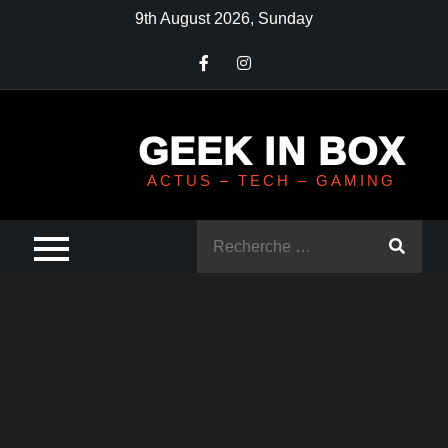
Skip
9th August 2026, Sunday
to
content
GEEK IN BOX
ACTUS – TECH – GAMING
Rechercher
: