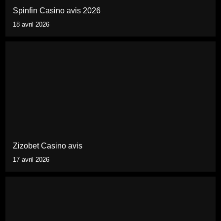
Spinfin Casino avis 2026
18 avril 2026
Zizobet Casino avis
17 avril 2026