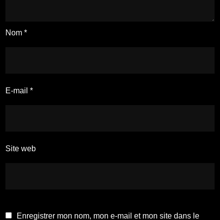
Nom
*
E-mail
*
Site web
Enregistrer mon nom, mon e-mail et mon site dans le