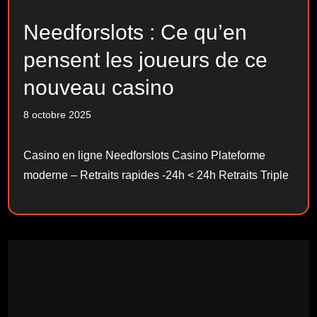
Needforslots : Ce qu’en
pensent les joueurs de ce
nouveau casino
8 octobre 2025
Casino en ligne Needforslots Casino Plateforme
moderne – Retraits rapides -24h < 24h Retraits Triple