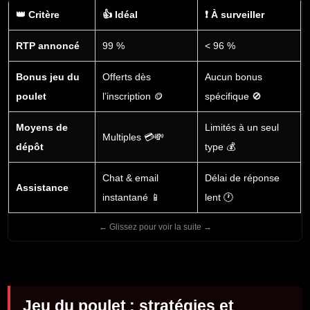
👑 Critère
👍 Idéal
❗ À surveiller
RTP annoncé
99 %
< 96 %
Bonus jeu du
Offerts dès
Aucun bonus
poulet
l’inscription 🪙
spécifique 🚫
Moyens de
Limités à un seul
Multiples 💳💸
dépôt
type 💰
Chat & email
Délai de réponse
Assistance
instantané 📱
lent 🕐
Jeu du poulet : stratégies et