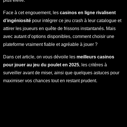
plus élevé.
Face à cet engouement, les
casinos en ligne rivalisent
d’ingéniosité
pour intégrer ce jeu crash à leur catalogue et
attirer les joueurs en quête de frissons instantanés. Mais
avec autant d’options disponibles, comment choisir une
plateforme vraiment fiable et agréable à jouer ?
Dans cet article, on vous dévoile les
meilleurs casinos
pour jouer au jeu du poulet en 2025
, les critères à
surveiller avant de miser, ainsi que quelques astuces pour
maximiser vos chances tout en restant prudent.