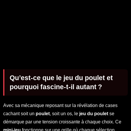
Qu’est-ce que le jeu du poulet et
pourquoi fascine-t-il autant ?
Avec sa mécanique reposant sur la révélation de cases
cachant soit un
poulet
, soit un os, le
jeu du poulet
se
démarque par une tension croissante à chaque choix. Ce
mini-jeu
fonctionne sur une grille où chaque sélection