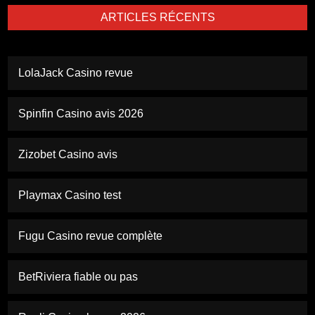
ARTICLES RÉCENTS
LolaJack Casino revue
Spinfin Casino avis 2026
Zizobet Casino avis
Playmax Casino test
Fugu Casino revue complète
BetRiviera fiable ou pas