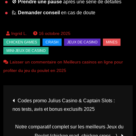
🚫
Prendre une pause
après une série de défaites
🙋
Demander conseil
en cas de doute
16 octobre 2025
Laisser un commentaire on Meilleurs casinos en ligne pour
profiter du jeu du poulet en 2025
Navigation
Codes promo Julius Casino & Captain Slots :
nos tests, avis et bonus exclusifs 2025
de
Notre comparatif complet sur les meilleurs Jeux du
l’article
Poulet (chicken road, chicken cross…)