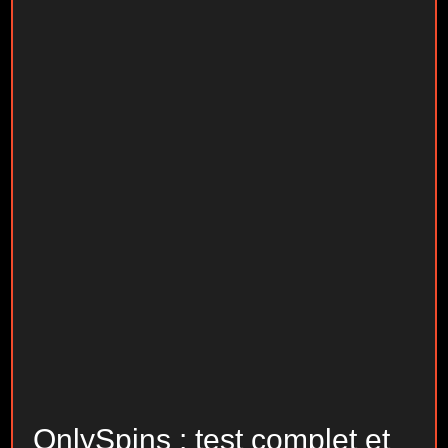
OnlySpins : test complet et