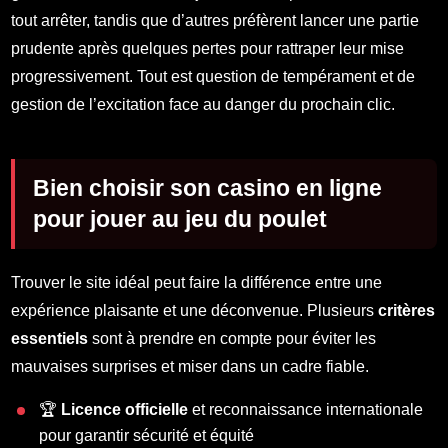
tout arrêter, tandis que d’autres préfèrent lancer une partie
prudente après quelques pertes pour rattraper leur mise
progressivement. Tout est question de tempérament et de
gestion de l’excitation face au danger du prochain clic.
Bien choisir son casino en ligne
pour jouer au jeu du poulet
Trouver le site idéal peut faire la différence entre une
expérience plaisante et une déconvenue. Plusieurs
critères
essentiels
sont à prendre en compte pour éviter les
mauvaises surprises et miser dans un cadre fiable.
🏆
Licence officielle
et reconnaissance internationale
pour garantir sécurité et équité