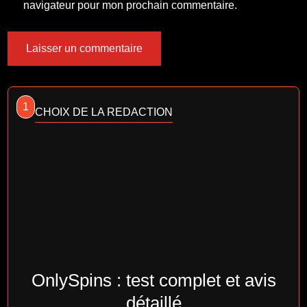
navigateur pour mon prochain commentaire.
1
CHOIX DE LA REDACTION
OnlySpins : test complet et avis
détaillé