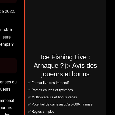
 de 2022,
on 4K à
lleure
 temps ?
Ice Fishing Live :
Arnaque ? ▷ Avis des
joueurs et bonus
ntenses du
✅ Format live très immersif
oueurs.
✅ Parties courtes et rythmées
✅ Multiplicateurs et bonus variés
immersif
✅ Potentiel de gains jusqu’à 5 000x la mise
joueurs
✅ Règles simples
is des