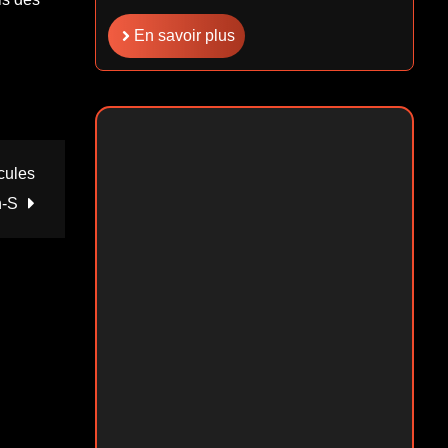
En savoir plus
cules
n-S