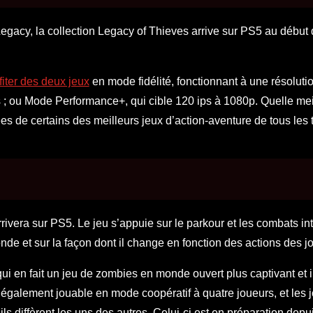
egacy, la collection Legacy of Thieves arrive sur PS5 au début
fiter des deux jeux
en mode fidélité, fonctionnant à une résoluti
 ; ou Mode Performance+, qui cible 120 ips à 1080p. Quelle mei
es de certains des meilleurs jeux d’action-aventure de tous les
rrivera sur PS5. Le jeu s’appuie sur le parkour et les combats i
nde et sur la façon dont il change en fonction des actions des j
 qui en fait un jeu de zombies en monde ouvert plus captivant et 
 également jouable en mode coopératif à quatre joueurs, et les 
ls diffèrent les uns des autres. Celui-ci est en préparation depu