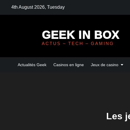
Skip
4th August 2026, Tuesday
to
content
GEEK IN BOX
ACTUS – TECH – GAMING
Actualités Geek
Casinos en ligne
Jeux de casino
Les 