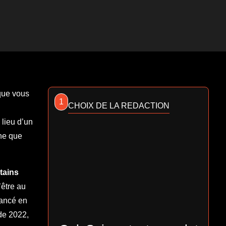
 que vous
1
CHOIX DE LA REDACTION
lieu d’un
ne que
tains
’être au
lancé en
de 2022,