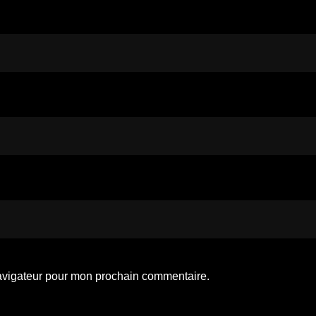
navigateur pour mon prochain commentaire.