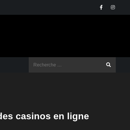
Rechercher
:
des casinos en ligne