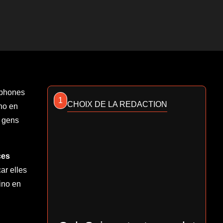
tphones
1
CHOIX DE LA REDACTION
no en
e gens
ces
ar elles
ino en