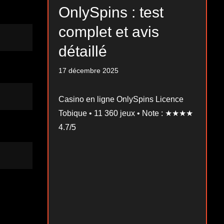
OnlySpins : test
complet et avis
détaillé
17 décembre 2025
Casino en ligne OnlySpins Licence
Tobique • 11 360 jeux • Note : ★★★★
4.7/5