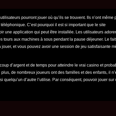
tilisateurs pourront jouer où qu’ils se trouvent. Ils n’ont même 
ur téléphonique. C’est pourquoi il est si important que le site
ir une application qui peut être installée. Les utilisateurs adore
es tours aux machines à sous pendant la pause déjeuner. Le fait 
jouer, et vous pouvez avoir une session de jeu satisfaisante m
up d’argent et de temps pour atteindre le vrai casino et prob
lus, de nombreux joueurs ont des familles et des enfants, il n’
i quelqu’un d’autre l’utilise. Par conséquent, pouvoir jouer sur