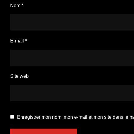
Nom
*
E-mail
*
Site web
Enregistrer mon nom, mon e-mail et mon site dans le 