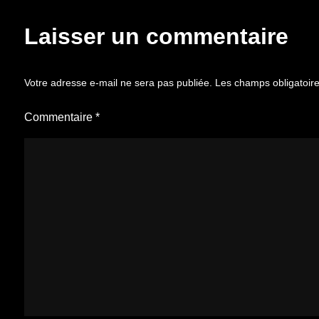
l’article
Laisser un commentaire
Votre adresse e-mail ne sera pas publiée.
Les champs obligatoir
Commentaire
*