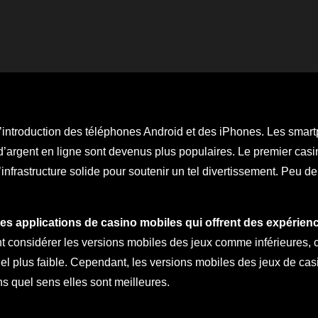
’introduction des téléphones Android et des iPhones. Les smar
d’argent en ligne sont devenus plus populaires. Le premier casi
’infrastructure solide pour soutenir un tel divertissement. Peu d
s applications de casino mobiles qui offrent des expérien
considérer les versions mobiles des jeux comme inférieures, c
riel plus faible. Cependant, les versions mobiles des jeux de cas
 quel sens elles sont meilleures.