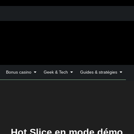
Bonus casino
Geek & Tech
Guides & stratégies
Hot Slice en mode démo