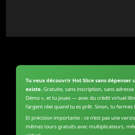
Tu veux découvrir Hot Slice sans dépenser 
existe.
Gratuite, sans inscription, sans adresse 
Démo », et tu joues — avec du crédit virtuel illim
l’argent réel quand tu es prêt. Sinon, tu fermes l
Et précision importante : ce n’est pas une vers
mêmes tours gratuits avec multiplicateurs, même