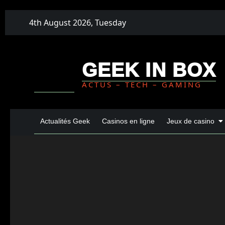
Skip
4th August 2026, Tuesday
to
content
GEEK IN BOX
ACTUS – TECH – GAMING
Actualités Geek
Casinos en ligne
Jeux de casino