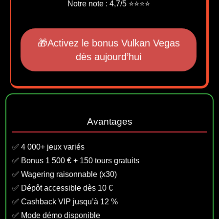
Notre note : 4,7/5 ⭐⭐⭐⭐
🎁Activez le bonus Vulkan Vegas
dès aujourd’hui
Avantages
✅ 4 000+ jeux variés
✅ Bonus 1 500 € + 150 tours gratuits
✅ Wagering raisonnable (x30)
✅ Dépôt accessible dès 10 €
✅ Cashback VIP jusqu’à 12 %
✅ Mode démo disponible