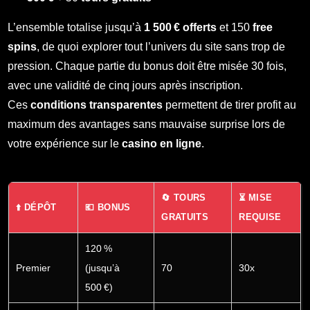
L’ensemble totalise jusqu’à
1 500 € offerts
et 150
free
spins
, de quoi explorer tout l’univers du site sans trop de
pression. Chaque partie du bonus doit être misée 30 fois,
avec une validité de cinq jours après inscription.
Ces
conditions transparentes
permettent de tirer profit au
maximum des avantages sans mauvaise surprise lors de
votre expérience sur le
casino en ligne
.
🔄 TOURS
⏳ MISE
⬆️ DÉPÔT
💶 BONUS
GRATUITS
REQUISE
120 %
Premier
(jusqu’à
70
30x
500 €)