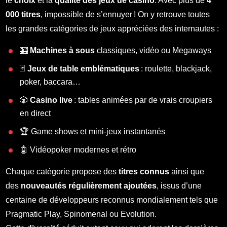
le
choix
et la
qualité des jeux de casino
. Avec plus de
4
000 titres
, impossible de s’ennuyer ! On y retrouve toutes
les grandes catégories de jeux appréciées des internautes :
🎰
Machines à sous
classiques, vidéo ou Megaways
🃏
Jeux de table emblématiques
: roulette, blackjack,
poker, baccara…
🎲
Casino live
: tables animées par de vrais croupiers
en direct
🏆 Game shows et mini-jeux instantanés
🤖 Vidéopoker modernes et rétro
Chaque catégorie propose des
titres connus
ainsi que
des
nouveautés régulièrement ajoutées
, issus d’une
centaine de développeurs reconnus mondialement tels que
Pragmatic Play, Spinomenal ou Evolution.