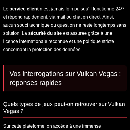
Le
service client
n’est jamais loin puisqu’il fonctionne 24/7
et répond rapidement, via mail ou chat en direct. Ainsi,
aucun souci technique ou question ne reste longtemps sans
solution. La
sécurité du site
est assurée grâce à une
licence internationale reconnue et une politique stricte
concernant la protection des données.
Vos interrogations sur Vulkan Vegas :
réponses rapides
Quels types de jeux peut-on retrouver sur Vulkan
Vegas ?
Sur cette plateforme, on accède à une immense