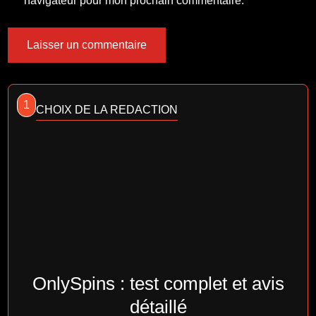
navigateur pour mon prochain commentaire.
1
CHOIX DE LA REDACTION
OnlySpins : test complet et avis
détaillé