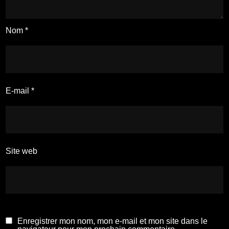
Nom
*
E-mail
*
Site web
Enregistrer mon nom, mon e-mail et mon site dans le