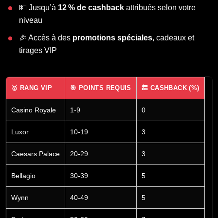
💵 Jusqu’à
12 % de cashback
attribués selon votre
niveau
🎉 Accès à des
promotions spéciales
, cadeaux et
tirages VIP
🥇 RANG VIP
🎯 POINTS REQUIS
🔙 CASHBACK (%)
Casino Royale
1-9
0
Luxor
10-19
3
Caesars Palace
20-29
3
Bellagio
30-39
5
Wynn
40-49
5