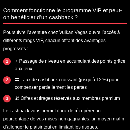
Comment fonctionne le programme VIP et peut-
on bénéficier d’un cashback ?
Poursuivre l’aventure chez Vulkan Vegas ouvre l’accès à
différents rangs VIP, chacun offrant des avantages
progressifs :
⭐ Passage de niveau en accumulant des points grâce
aux jeux
🔙 Taux de cashback croissant (jusqu’à 12 %) pour
compenser partiellement les pertes
🎁 Offres et tirages réservés aux membres premium
Le cashback vous permet donc de récupérer un
pourcentage de vos mises non gagnantes, un moyen malin
d’allonger le plaisir tout en limitant les risques.