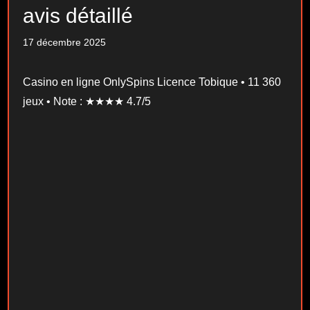
avis détaillé
17 décembre 2025
Casino en ligne OnlySpins Licence Tobique • 11 360
jeux • Note : ★★★★ 4.7/5