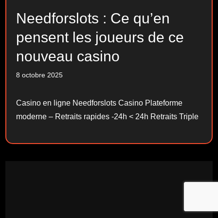
Needforslots : Ce qu’en
pensent les joueurs de ce
nouveau casino
8 octobre 2025
Casino en ligne Needforslots Casino Plateforme
moderne – Retraits rapides -24h < 24h Retraits Triple