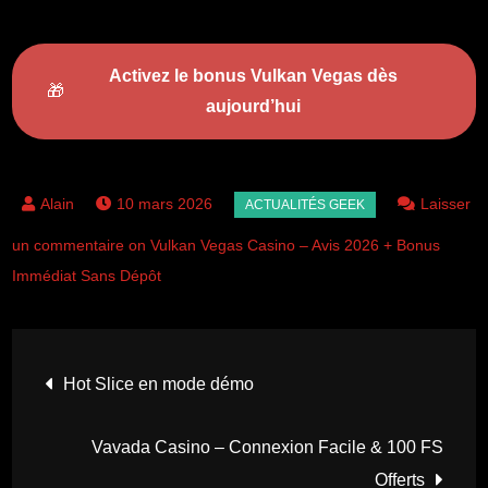
Activez le bonus Vulkan Vegas dès
🎁
aujourd’hui
10 mars 2026
Laisser
un commentaire on Vulkan Vegas Casino – Avis 2026 + Bonus
Immédiat Sans Dépôt
Navigation
Hot Slice en mode démo
de
Vavada Casino – Connexion Facile & 100 FS
Offerts