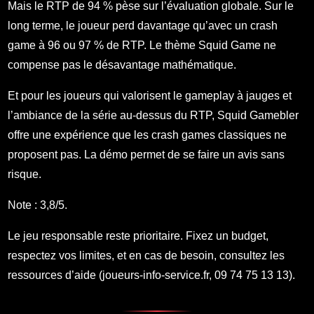
Mais le RTP de 94 % pèse sur l’évaluation globale. Sur le
long terme, le joueur perd davantage qu’avec un crash
game à 96 ou 97 % de RTP. Le thème Squid Game ne
compense pas le désavantage mathématique.
Et pour les joueurs qui valorisent le gameplay à jauges et
l’ambiance de la série au-dessus du RTP, Squid Gamebler
offre une expérience que les crash games classiques ne
proposent pas. La démo permet de se faire un avis sans
risque.
Note : 3,8/5.
Le jeu responsable reste prioritaire. Fixez un budget,
respectez vos limites, et en cas de besoin, consultez les
ressources d’aide (joueurs-info-service.fr, 09 74 75 13 13).