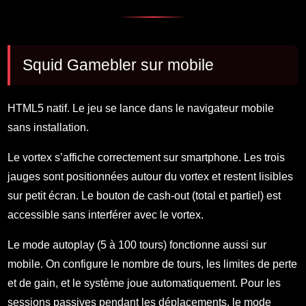
Squid Gamebler sur mobile
HTML5 natif. Le jeu se lance dans le navigateur mobile
sans installation.
Le vortex s’affiche correctement sur smartphone. Les trois
jauges sont positionnées autour du vortex et restent lisibles
sur petit écran. Le bouton de cash-out (total et partiel) est
accessible sans interférer avec le vortex.
Le mode autoplay (5 à 100 tours) fonctionne aussi sur
mobile. On configure le nombre de tours, les limites de perte
et de gain, et le système joue automatiquement. Pour les
sessions passives pendant les déplacements, le mode