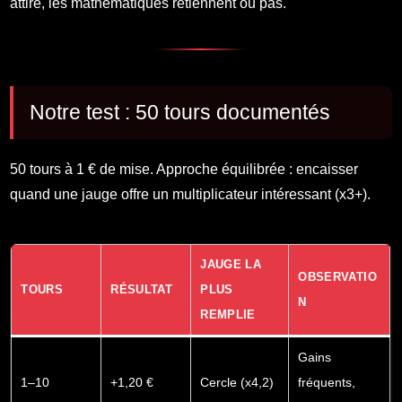
attire, les mathématiques retiennent ou pas.
Notre test : 50 tours documentés
50 tours à 1 € de mise. Approche équilibrée : encaisser
quand une jauge offre un multiplicateur intéressant (x3+).
JAUGE LA
OBSERVATIO
TOURS
RÉSULTAT
PLUS
N
REMPLIE
Gains
1–10
+1,20 €
Cercle (x4,2)
fréquents,