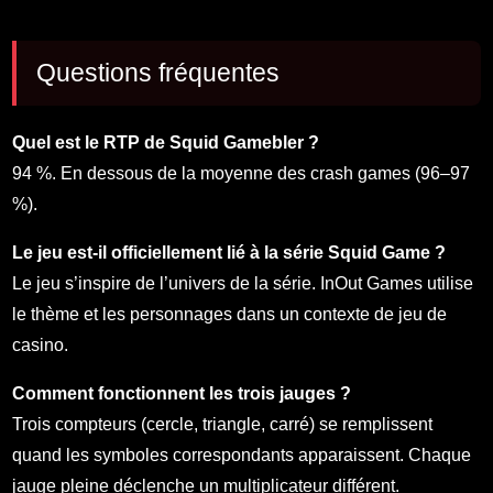
Questions fréquentes
Quel est le RTP de Squid Gamebler ?
94 %. En dessous de la moyenne des crash games (96–97
%).
Le jeu est-il officiellement lié à la série Squid Game ?
Le jeu s’inspire de l’univers de la série. InOut Games utilise
le thème et les personnages dans un contexte de jeu de
casino.
Comment fonctionnent les trois jauges ?
Trois compteurs (cercle, triangle, carré) se remplissent
quand les symboles correspondants apparaissent. Chaque
jauge pleine déclenche un multiplicateur différent.