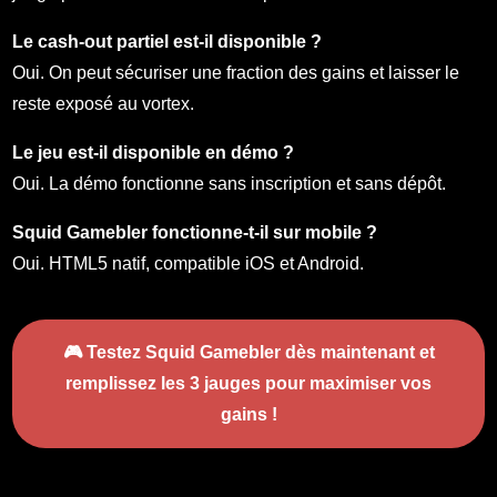
Le cash-out partiel est-il disponible ?
Oui. On peut sécuriser une fraction des gains et laisser le
reste exposé au vortex.
Le jeu est-il disponible en démo ?
Oui. La démo fonctionne sans inscription et sans dépôt.
Squid Gamebler fonctionne-t-il sur mobile ?
Oui. HTML5 natif, compatible iOS et Android.
🎮
Testez Squid Gamebler dès maintenant et
remplissez les 3 jauges pour maximiser vos
gains !