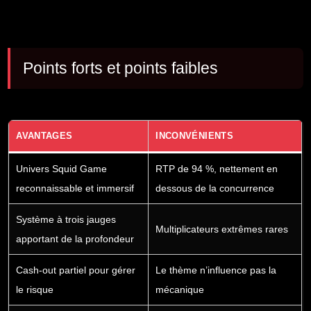
Points forts et points faibles
AVANTAGES
INCONVÉNIENTS
Univers Squid Game
RTP de 94 %, nettement en
reconnaissable et immersif
dessous de la concurrence
Système à trois jauges
Multiplicateurs extrêmes rares
apportant de la profondeur
Cash-out partiel pour gérer
Le thème n’influence pas la
le risque
mécanique