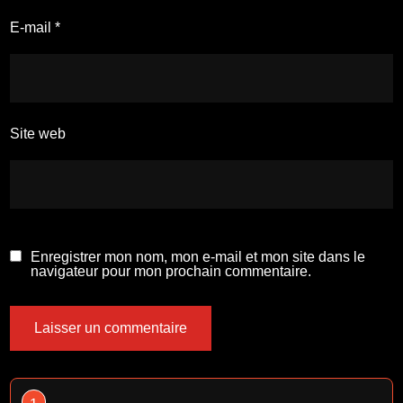
E-mail
*
Site web
Enregistrer mon nom, mon e-mail et mon site dans le
navigateur pour mon prochain commentaire.