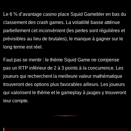
Le 6 % d’avantage casino place Squid Gamebler en bas du
classement des crash games. La volatilité basse atténue
partiellement cet inconvénient (les pertes sont régulières et
prévisibles au lieu de brutales), le manque à gagner sur le
long terme est réel.
Faut pas se mentir : le thème Squid Game ne compense
pas un RTP inférieur de 2 à 3 points à la concurrence. Les
joueurs qui recherchent la meilleure valeur mathématique
trouveront des options plus favorables ailleurs. Les joueurs
qui valorisent le thème et le gameplay à jauges y trouveront
leur compte.