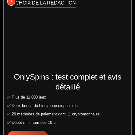
1
CHOIX DE LA REDACTION
OnlySpins : test complet et avis
détaillé
✅ Plus de 11 000 jeux
✅ Deux bonus de bienvenue disponibles
✅ 20 méthodes de paiement dont 11 cryptomonnaies
✅ Dépôt minimum dès 10 €