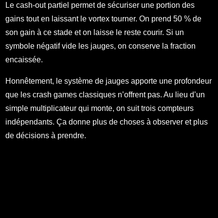
Le cash-out partiel permet de sécuriser une portion des
gains tout en laissant le vortex tourner. On prend 50 % de
son gain à ce stade et on laisse le reste courir. Si un
symbole négatif vide les jauges, on conserve la fraction
encaissée.
Honnêtement, le système de jauges apporte une profondeur
que les crash games classiques n’offrent pas. Au lieu d’un
simple multiplicateur qui monte, on suit trois compteurs
indépendants. Ça donne plus de choses à observer et plus
de décisions à prendre.