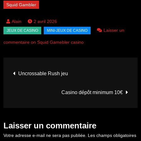
Squid Gambler
2 avril 2026
Laisser un
commentaire on Squid Gamebler casino
Navigation
Uncrossable Rush jeu
de
Casino dépôt minimum 10€
l’article
Laisser un commentaire
Votre adresse e-mail ne sera pas publiée.
Les champs obligatoires