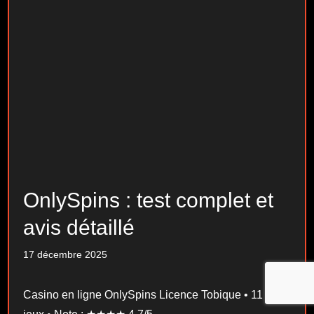
OnlySpins : test complet et
avis détaillé
17 décembre 2025
Casino en ligne OnlySpins Licence Tobique • 11 360