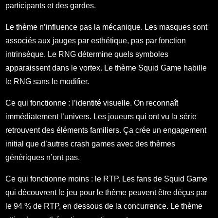
participants et des gardes.
Le thème n’influence pas la mécanique. Les masques sont
associés aux jauges par esthétique, pas par fonction
intrinsèque. Le RNG détermine quels symboles
apparaissent dans le vortex. Le thème Squid Game habille
le RNG sans le modifier.
Ce qui fonctionne : l’identité visuelle. On reconnaît
immédiatement l’univers. Les joueurs qui ont vu la série
retrouvent des éléments familiers. Ça crée un engagement
initial que d’autres crash games avec des thèmes
génériques n’ont pas.
Ce qui fonctionne moins : le RTP. Les fans de Squid Game
qui découvrent le jeu pour le thème peuvent être déçus par
le 94 % de RTP, en dessous de la concurrence. Le thème