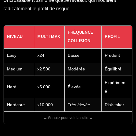
Uncrossable Rush offre quatre niveaux qui modifient
radicalement le profil de risque.
FRÉQUENCE
NIVEAU
MULTI MAX
PROFIL
COLLISION
Easy
x24
Basse
Prudent
Medium
x2 500
Modérée
Équilibré
Expériment
Hard
x5 000
Élevée
é
Hardcore
x10 000
Très élevée
Risk-taker