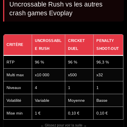
Uncrossable Rush vs les autres
crash games Evoplay
UNCROSSABL
CRICKET
PENALTY
CRITÈRE
E RUSH
DUEL
SHOOT-OUT
RTP
96 %
96 %
96,3 %
Multi max
x10 000
x500
x32
Niveaux
4
1
1
Volatilité
Variable
Moyenne
Basse
Mise min
1 €
0,10 €
0,10 €