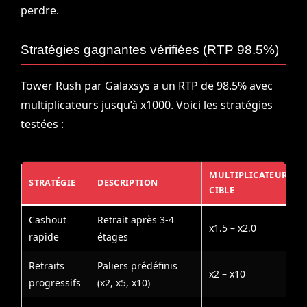
perdre.
Stratégies gagnantes vérifiées (RTP 98.5%)
Tower Rush par Galaxsys a un RTP de 98.5% avec
multiplicateurs jusqu’à x1000. Voici les stratégies
testées :
MULTIPLICATEUR
STRATÉGIE
DESCRIPTION
CIBLE
Cashout
Retrait après 3-4
x1.5 – x2.0
F
rapide
étages
Retraits
Paliers prédéfinis
x2 – x10
progressifs
(x2, x5, x10)