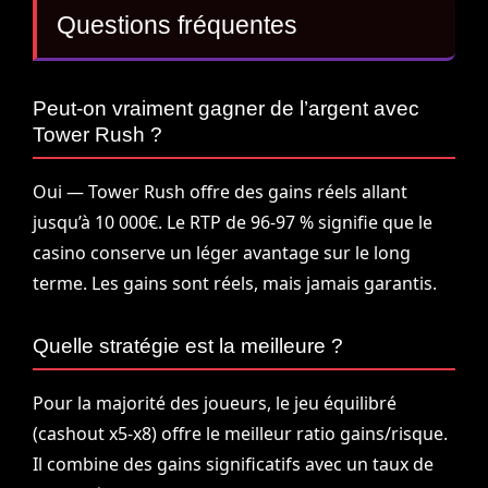
Questions fréquentes
Peut-on vraiment gagner de l’argent avec
Tower Rush ?
Oui — Tower Rush offre des gains réels allant
jusqu’à 10 000€. Le RTP de 96-97 % signifie que le
casino conserve un léger avantage sur le long
terme. Les gains sont réels, mais jamais garantis.
Quelle stratégie est la meilleure ?
Pour la majorité des joueurs, le jeu équilibré
(cashout x5-x8) offre le meilleur ratio gains/risque.
Il combine des gains significatifs avec un taux de