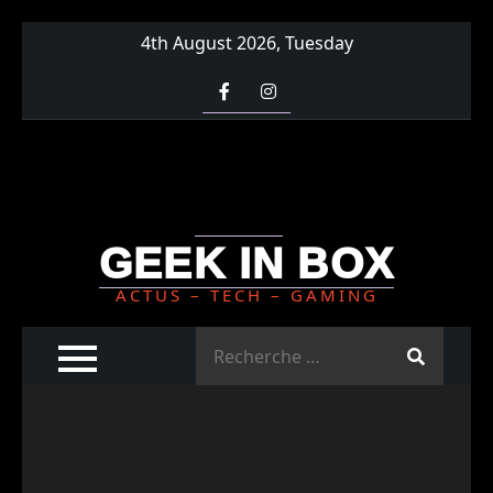
Skip
4th August 2026, Tuesday
to
content
GEEK IN BOX
ACTUS – TECH – GAMING
Rechercher
: