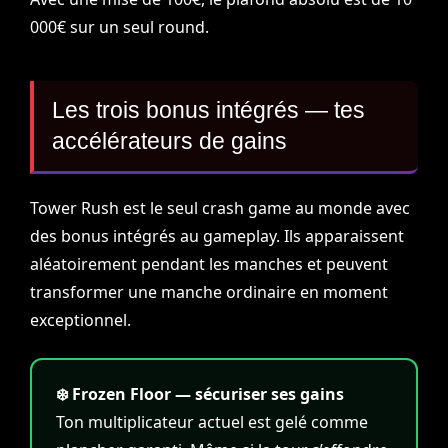
000€ sur un seul round.
Les trois bonus intégrés — tes
accélérateurs de gains
Tower Rush est le seul crash game au monde avec
des bonus intégrés au gameplay. Ils apparaissent
aléatoirement pendant les manches et peuvent
transformer une manche ordinaire en moment
exceptionnel.
❄️ Frozen Floor — sécuriser ses gains
Ton multiplicateur actuel est gelé comme