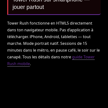
jouer partout
Tower Rush fonctionne en HTML5 directement
dans ton navigateur mobile. Pas d’application à
télécharger. iPhone, Android, tablettes — tout
marche. Mode portrait natif. Sessions de 15
minutes dans le métro, en pause café, le soir sur le
canapé. Tous les détails dans notre
guide Tower
Rush mobile
.