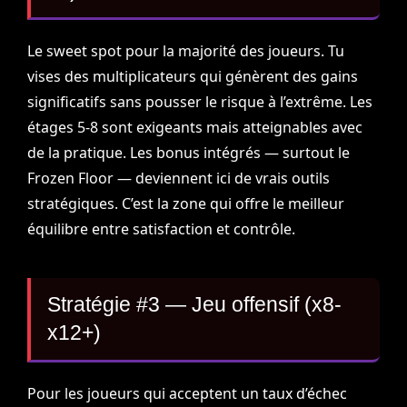
Le sweet spot pour la majorité des joueurs. Tu
vises des multiplicateurs qui génèrent des gains
significatifs sans pousser le risque à l’extrême. Les
étages 5-8 sont exigeants mais atteignables avec
de la pratique. Les bonus intégrés — surtout le
Frozen Floor — deviennent ici de vrais outils
stratégiques. C’est la zone qui offre le meilleur
équilibre entre satisfaction et contrôle.
Stratégie #3 — Jeu offensif (x8-
x12+)
Pour les joueurs qui acceptent un taux d’échec