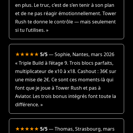
en plus. Le truc, c’est de s’en tenir à son plan
et de ne pas réagir émotionnellement. Tower
Rush te donne le contrôle — mais seulement
si tu l’utilises. »
★★★★★
5/5
— Sophie, Nantes, mars 2026
« Triple Build à l’étage 9. Trois blocs parfaits,
multiplicateur de x10 à x18. Cashout : 36€ sur
une mise de 2€. Ce sont ces moments-là qui
font que je joue à Tower Rush et pas à
Aviator. Les trois bonus intégrés font toute la
différence. »
★★★★★
5/5
— Thomas, Strasbourg, mars