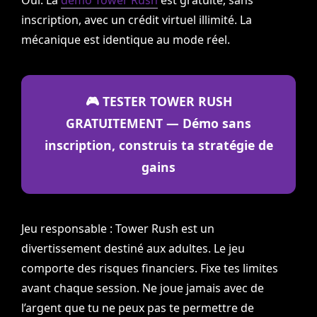
Oui. La
démo Tower Rush
est gratuite, sans
inscription, avec un crédit virtuel illimité. La
mécanique est identique au mode réel.
🎮 TESTER TOWER RUSH
GRATUITEMENT — Démo sans
inscription, construis ta stratégie de
gains
Jeu responsable : Tower Rush est un
divertissement destiné aux adultes. Le jeu
comporte des risques financiers. Fixe tes limites
avant chaque session. Ne joue jamais avec de
l’argent que tu ne peux pas te permettre de