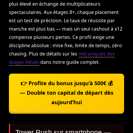
plus élevé en échange de multiplicateurs
spectaculaires. Aux étages 8+, chaque placement
est un test de précision. Le taux de réussite par
manche est plus bas — mais un seul cashout à x12
compense plusieurs pertes. Ce profil exige une
discipline absolue : mise fixe, limite de temps, zéro
chasing. Plus de détails sur les
mécaniques des
étages élevés
dans notre guide complet.
👉 Profite du bonus jusqu’à 500€ 💰
— Double ton capital de départ dès
aujourd’hui
Tower Rush sur smartphone —