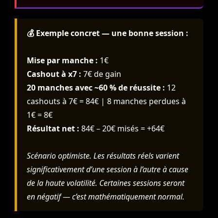
💰 Exemple concret — une bonne session :
Mise par manche :
1€
Cashout à x7 :
7€ de gain
20 manches avec ~60 % de réussite :
12
cashouts à 7€ = 84€ | 8 manches perdues à
1€ = 8€
Résultat net :
84€ – 20€ misés = +64€
Scénario optimiste. Les résultats réels varient
significativement d’une session à l’autre à cause
de la haute volatilité. Certaines sessions seront
en négatif — c’est mathématiquement normal.